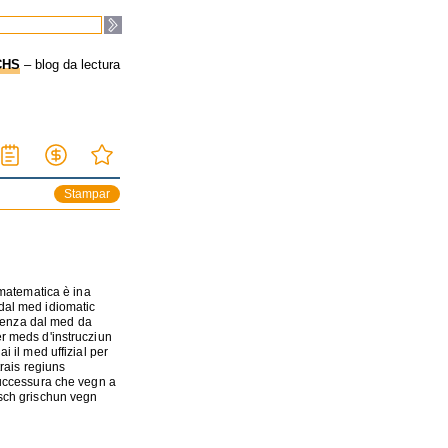
CHS
– blog da lectura
Stampar
 matematica è ina
dal med idiomatic
licenza dal med da
r meds d'instrucziun
i il med uffizial per
trais regiuns
successura che vegn a
tsch grischun vegn