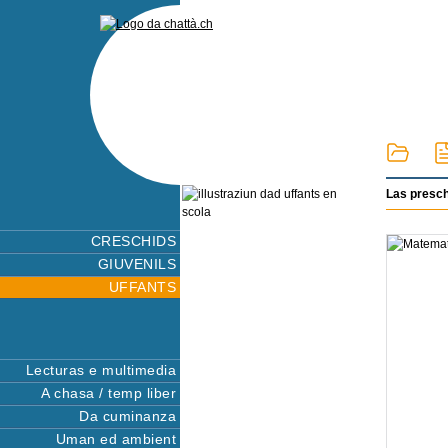
Las presc
CRESCHIDS
GIUVENILS
UFFANTS
Lecturas e multimedia
A chasa / temp liber
Da cuminanza
Uman ed ambient