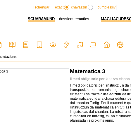
exact
chavazzin
cumplessiv
Tschertgar:
SCUVRAMUND
– dossiers tematics
MAGLIACUDES
hentaziuns
Matematica 3
Il med obligatoric per la terza classa
Il med obligatoric per l'instrucziun da
transposiziun en rumantsch grischun 
existent. I sa tracta d'ina ediziun da 
matematica edì da la chasa editura pe
dal chantun Turitg. Per il mument è qua
l'instrucziun da matematica en tut las 
linguisticas dal chantun. La retscha 
cumparair en tudestg, talian e ruman
planisada ils proxims onns.