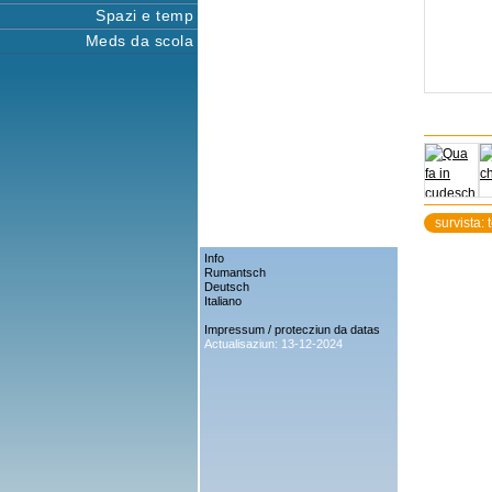
Spazi e temp
Meds da scola
survista: 
Info
Rumantsch
Deutsch
Italiano
Impressum / protecziun da datas
Actualisaziun: 13-12-2024