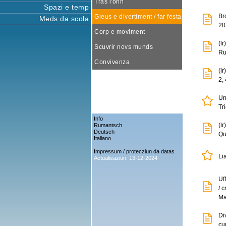
Tras l'onn
Spazi e temp
Br
Gieus e divertiment / far festa
Meds da scola
20
Corp e moviment
(l
Scuvrir novs munds
Ru
Convivenza
(l
2,
Un
Tr
Info
(l
Rumantsch
Deutsch
Qu
Italiano
Impressum / protecziun da datas
Li
Actualisaziun: 13-12-2024
Uf
/ 
Ma
Di
cu