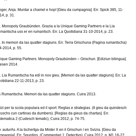
oger, Anja. Muntar a chamel e hop! [Gieu da cumpagnia]. En: Spick 385, 11-
14, p. 31.
r). Monopoly Graubünden. Grazia a la Unique Gaming Partners e la Lia
mantscha uss er en rumantsch. En: La Quotidiana 31-10-2014, p. 23.
r). In memori da las quatter stagiuns. En: Terra Grischuna (Pagina rumantscha)
 4-2014, p. 55.
ique Gaming Partners. Monopoly Graubünden – Grischun. [Ediziun bilingua].
iesen 2014.
r). Lia Rumantscha ha edì in nov gieu. [Memori da las quatter stagiuns]. En: La
otidiana 22-11-2013, p. 23.
a Rumantscha. Memori da las quatter stagiuns. Cuira 2013.
fizi per la scola populara ed il sport. Reglas e strategias. (Il gieu da quindesch
cruschs cun cartinas da dumbers). [Reglas da gieus da chartas]. En:
tematica 2 (Cudesch tematic), Cuira 2012, p. 74-75.
v. auturAs. A la tschertga da Mister X en il Grischun / en Svizra. [Gieu da
mpagnia]. En: Sgurdins. (Commentari 1: Detectivs). Cuira 2012, p. M1.16-22.