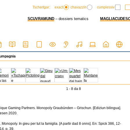
exact
chavazzin
cumplessiv
Tschertgar:
SCUVRAMUND
– dossiers tematics
MAGLIACUDES
cumpagnia
1 - 8 da 8
ique Gaming Partners. Monopoly Graubünden – Grischun. [Ediziun bilingua].
iesen 2020.
r). Monopoly. In gieu per tut la famiglia. [A partir dad 8 onns]. En: Spick 386, 12-
14, p. 39.