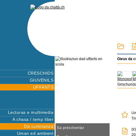
Gieus da 
CRESCHIDS
GIUVENILS
UFFANTS
Lecturas e multimedia
Un
Tr
A chasa / temp liber
Da cuminanza
Sa preschentar
(l
Uman ed ambient
20