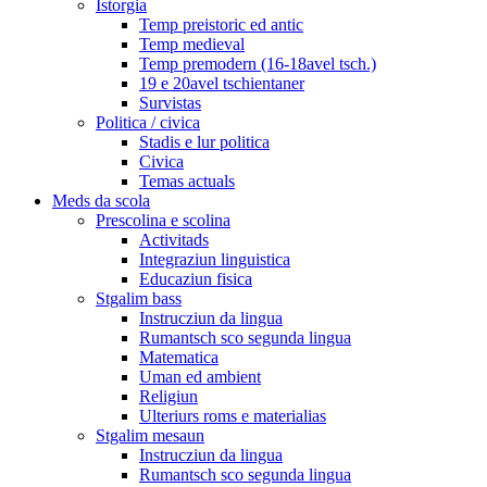
Istorgia
Temp preistoric ed antic
Temp medieval
Temp premodern (16-18avel tsch.)
19 e 20avel tschientaner
Survistas
Politica / civica
Stadis e lur politica
Civica
Temas actuals
Meds da scola
Prescolina e scolina
Activitads
Integraziun linguistica
Educaziun fisica
Stgalim bass
Instrucziun da lingua
Rumantsch sco segunda lingua
Matematica
Uman ed ambient
Religiun
Ulteriurs roms e materialias
Stgalim mesaun
Instrucziun da lingua
Rumantsch sco segunda lingua