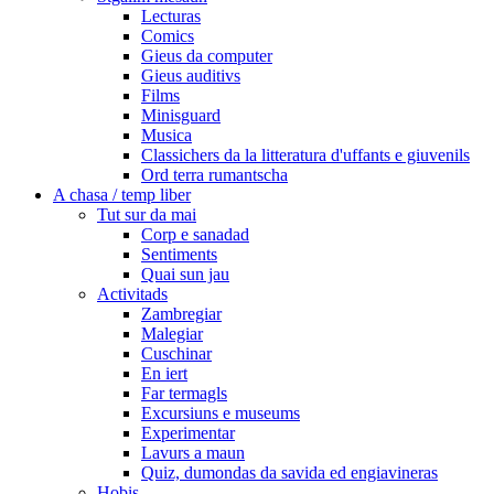
Lecturas
Comics
Gieus da computer
Gieus auditivs
Films
Minisguard
Musica
Classichers da la litteratura d'uffants e giuvenils
Ord terra rumantscha
A chasa / temp liber
Tut sur da mai
Corp e sanadad
Sentiments
Quai sun jau
Activitads
Zambregiar
Malegiar
Cuschinar
En iert
Far termagls
Excursiuns e museums
Experimentar
Lavurs a maun
Quiz, dumondas da savida ed engiavineras
Hobis