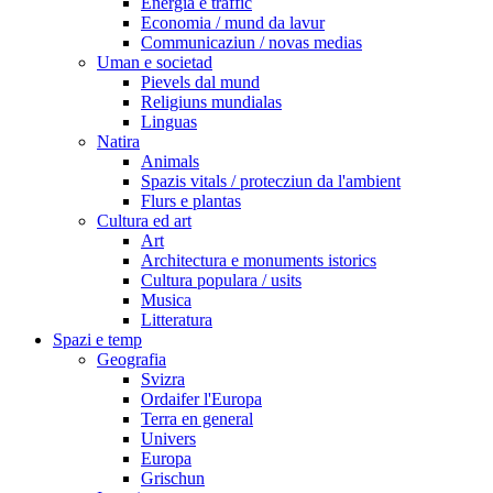
Energia e traffic
Economia / mund da lavur
Communicaziun / novas medias
Uman e societad
Pievels dal mund
Religiuns mundialas
Linguas
Natira
Animals
Spazis vitals / protecziun da l'ambient
Flurs e plantas
Cultura ed art
Art
Architectura e monuments istorics
Cultura populara / usits
Musica
Litteratura
Spazi e temp
Geografia
Svizra
Ordaifer l'Europa
Terra en general
Univers
Europa
Grischun