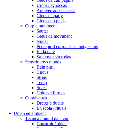
Gieus da cumpagnia
Umor / sgnoccas
Anniversari / far festa
Gieus da party
Gieus cun pleds
Corp e moviment
Sautar
Gieus da moviment
Nudar
Percepir il corp / ils tschintg senns
En la naiv
Sa mover sin rodas
Scuvrir novs munds
Bain puril
Circus
Strias
Temp
Spazi
Colurs e furmas
Convivenza
Dretgs e duairs
En scola / rituals
Uman ed ambient
Tecnica / mund da lavur
Construir / abitar