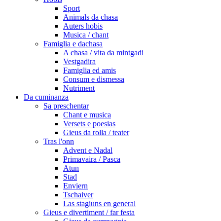
Sport
Animals da chasa
Auters hobis
Musica / chant
Famiglia e dachasa
A chasa / vita da mintgadi
Vestgadira
Famiglia ed amis
Consum e dismessa
Nutriment
Da cuminanza
Sa preschentar
Chant e musica
Versets e poesias
Gieus da rolla / teater
Tras l'onn
Advent e Nadal
Primavaira / Pasca
Atun
Stad
Enviern
Tschaiver
Las stagiuns en general
Gieus e divertiment / far festa