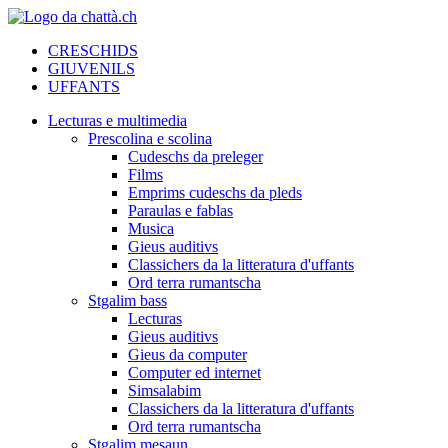
CRESCHIDS
GIUVENILS
UFFANTS
Lecturas e multimedia
Prescolina e scolina
Cudeschs da preleger
Films
Emprims cudeschs da pleds
Paraulas e fablas
Musica
Gieus auditivs
Classichers da la litteratura d'uffants
Ord terra rumantscha
Stgalim bass
Lecturas
Gieus auditivs
Gieus da computer
Computer ed internet
Simsalabim
Classichers da la litteratura d'uffants
Ord terra rumantscha
Stgalim mesaun