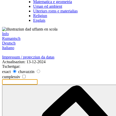
Matematica e geometria
Uman ed ambient
Ulteriurs roms e materialias
Religiun
Englais
Info
Rumantsch
Deutsch
Italiano
Impressum / protecziun da datas
Actualisaziun: 13-12-2024
Tschertgar:
exact
chavazzin
cumplessiv