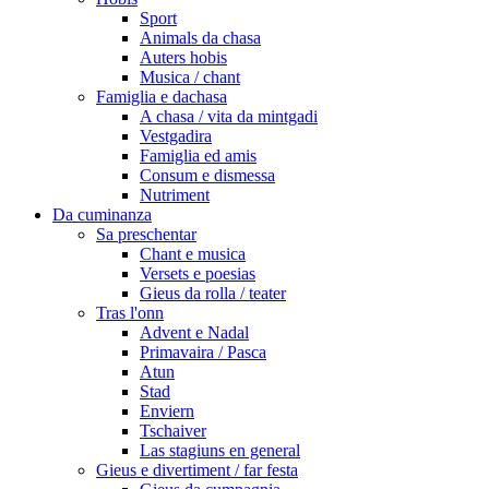
Sport
Animals da chasa
Auters hobis
Musica / chant
Famiglia e dachasa
A chasa / vita da mintgadi
Vestgadira
Famiglia ed amis
Consum e dismessa
Nutriment
Da cuminanza
Sa preschentar
Chant e musica
Versets e poesias
Gieus da rolla / teater
Tras l'onn
Advent e Nadal
Primavaira / Pasca
Atun
Stad
Enviern
Tschaiver
Las stagiuns en general
Gieus e divertiment / far festa