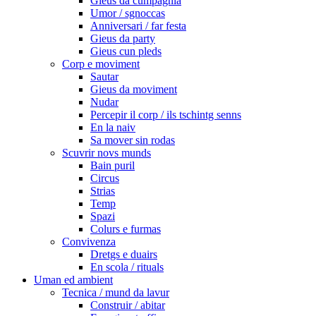
Gieus da cumpagnia
Umor / sgnoccas
Anniversari / far festa
Gieus da party
Gieus cun pleds
Corp e moviment
Sautar
Gieus da moviment
Nudar
Percepir il corp / ils tschintg senns
En la naiv
Sa mover sin rodas
Scuvrir novs munds
Bain puril
Circus
Strias
Temp
Spazi
Colurs e furmas
Convivenza
Dretgs e duairs
En scola / rituals
Uman ed ambient
Tecnica / mund da lavur
Construir / abitar