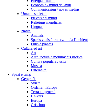
Energia e traffic
Economia / mund da lavur
Communicaziun / novas medias
Uman e societad
Pievels dal mund
Religiuns mundialas
Linguas
Natira
Animals
Spazis vitals / protecziun da l'ambient
Flurs e plantas
Cultura ed art
Art
Architectura e monuments istorics
Cultura populara / usits
Musica
Litteratura
Spazi e temp
Geografia
Svizra
Ordaifer l'Europa
Terra en general
Univers
Europa
Grischun