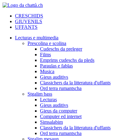
CRESCHIDS
GIUVENILS
UFFANTS
Lecturas e multimedia
Prescolina e scolina
Cudeschs da preleger
Films
Emprims cudeschs da pleds
Paraulas e fablas
Musica
Gieus auditivs
Classichers da la litteratura d'uffants
Ord terra rumantscha
Stgalim bass
Lecturas
Gieus auditivs
Gieus da computer
Computer ed internet
Simsalabim
Classichers da la litteratura d'uffants
Ord terra rumantscha
Stgalim mesaun