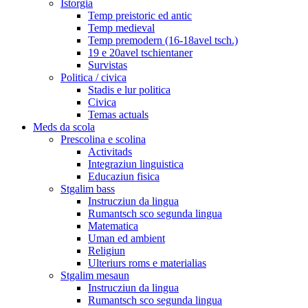
Istorgia
Temp preistoric ed antic
Temp medieval
Temp premodern (16-18avel tsch.)
19 e 20avel tschientaner
Survistas
Politica / civica
Stadis e lur politica
Civica
Temas actuals
Meds da scola
Prescolina e scolina
Activitads
Integraziun linguistica
Educaziun fisica
Stgalim bass
Instrucziun da lingua
Rumantsch sco segunda lingua
Matematica
Uman ed ambient
Religiun
Ulteriurs roms e materialias
Stgalim mesaun
Instrucziun da lingua
Rumantsch sco segunda lingua