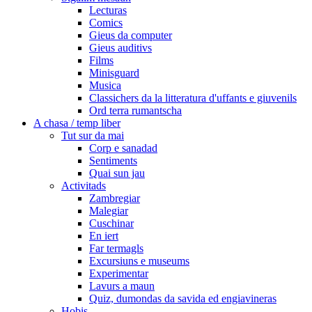
Lecturas
Comics
Gieus da computer
Gieus auditivs
Films
Minisguard
Musica
Classichers da la litteratura d'uffants e giuvenils
Ord terra rumantscha
A chasa / temp liber
Tut sur da mai
Corp e sanadad
Sentiments
Quai sun jau
Activitads
Zambregiar
Malegiar
Cuschinar
En iert
Far termagls
Excursiuns e museums
Experimentar
Lavurs a maun
Quiz, dumondas da savida ed engiavineras
Hobis