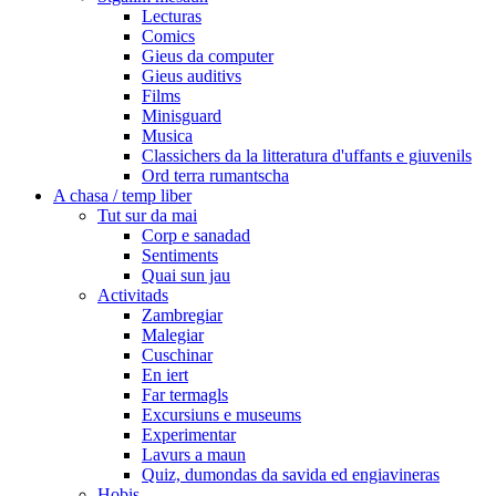
Lecturas
Comics
Gieus da computer
Gieus auditivs
Films
Minisguard
Musica
Classichers da la litteratura d'uffants e giuvenils
Ord terra rumantscha
A chasa / temp liber
Tut sur da mai
Corp e sanadad
Sentiments
Quai sun jau
Activitads
Zambregiar
Malegiar
Cuschinar
En iert
Far termagls
Excursiuns e museums
Experimentar
Lavurs a maun
Quiz, dumondas da savida ed engiavineras
Hobis