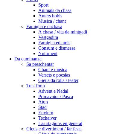
Sport
Animals da chasa
Auters hobis
Musica / chant
Famiglia e dachasa
A chasa / vita da mintgadi
Vestgadira
Famiglia ed amis
Consum e dismessa
Nutriment
Da cuminanza
Sa preschentar
Chant e musica
Versets e poesias
Gieus da rolla / teater
Tras l'onn
Advent e Nadal
Primavaira / Pasca
Atun
Stad
Enviern
Tschaiver
Las stagiuns en general
Gieus e divertiment / far festa