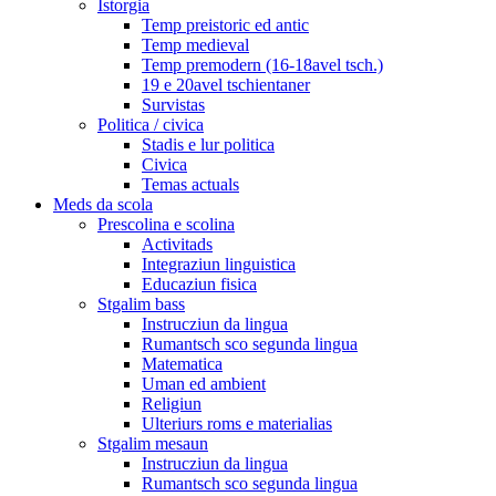
Istorgia
Temp preistoric ed antic
Temp medieval
Temp premodern (16-18avel tsch.)
19 e 20avel tschientaner
Survistas
Politica / civica
Stadis e lur politica
Civica
Temas actuals
Meds da scola
Prescolina e scolina
Activitads
Integraziun linguistica
Educaziun fisica
Stgalim bass
Instrucziun da lingua
Rumantsch sco segunda lingua
Matematica
Uman ed ambient
Religiun
Ulteriurs roms e materialias
Stgalim mesaun
Instrucziun da lingua
Rumantsch sco segunda lingua