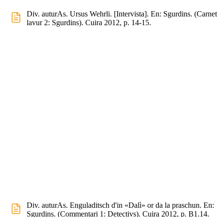
Div. auturAs. Ursus Wehrli. [Intervista]. En: Sgurdins. (Carne
lavur 2: Sgurdins). Cuira 2012, p. 14-15.
Div. auturAs. Enguladitsch d'in «Dalì» or da la praschun. En:
Sgurdins. (Commentari 1: Detectivs). Cuira 2012, p. B1.14.