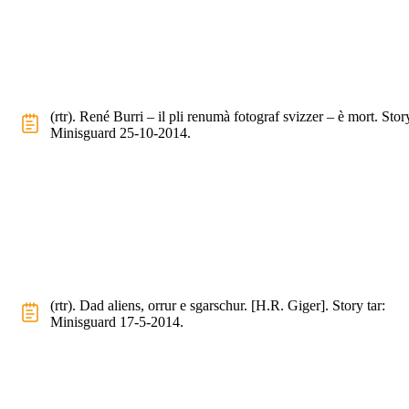
(rtr). René Burri – il pli renumà fotograf svizzer – è mort. Story
Minisguard 25-10-2014.
(rtr). Dad aliens, orrur e sgarschur. [H.R. Giger]. Story tar:
Minisguard 17-5-2014.