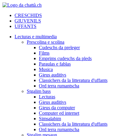
CRESCHIDS
GIUVENILS
UFFANTS
Lecturas e multimedia
Prescolina e scolina
Cudeschs da preleger
Films
Emprims cudeschs da pleds
Paraulas e fablas
Musica
Gieus auditivs
Classichers da la litteratura d'uffants
Ord terra rumantscha
Stgalim bass
Lecturas
Gieus auditivs
Gieus da computer
Computer ed internet
Simsalabim
Classichers da la litteratura d'uffants
Ord terra rumantscha
Stgalim mesaun