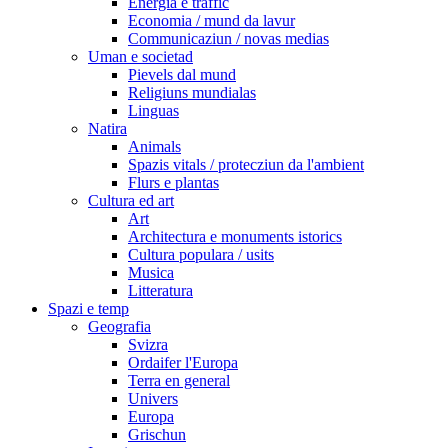
Energia e traffic
Economia / mund da lavur
Communicaziun / novas medias
Uman e societad
Pievels dal mund
Religiuns mundialas
Linguas
Natira
Animals
Spazis vitals / protecziun da l'ambient
Flurs e plantas
Cultura ed art
Art
Architectura e monuments istorics
Cultura populara / usits
Musica
Litteratura
Spazi e temp
Geografia
Svizra
Ordaifer l'Europa
Terra en general
Univers
Europa
Grischun