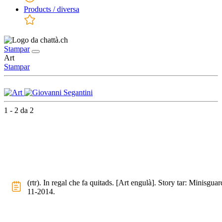
Products / diversa
Stampar
Art
Stampar
1 - 2 da 2
(rtr). In regal che fa quitads. [Art engulà]. Story tar: Minisgua
11-2014.