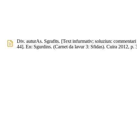
Div. auturAs. Sgrafits. [Text infurmativ; soluziun: commentari 
44]. En: Sgurdins. (Carnet da lavur 3: Sfidas). Cuira 2012, p. 