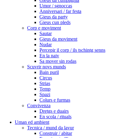
Gieus da cumpagnia
Umor / sgnoccas
Anniversari / far festa
Gieus da party
Gieus cun pleds
Corp e moviment
Sautar
Gieus da moviment
Nudar
Percepir il corp / ils tschintg senns
En la naiv
Sa mover sin rodas
Scuvrir novs munds
Bain puril
Circus
Strias
Temp
Spazi
Colurs e furmas
Convivenza
Dretgs e duairs
En scola / rituals
Uman ed ambient
Tecnica / mund da lavur
Construir / abitar