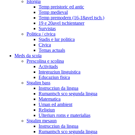
Istorgia
Temp preistoric ed antic
Temp medieval
Temp premodern (16-18avel tsch.)
19 e 20avel tschientaner
Survistas
Politica / civica
Stadis e lur politica
Civica
Temas actuals
Meds da scola
Prescolina e scolina
Activitads
Integraziun linguistica
Educaziun fisica
Stgalim bass
Instrucziun da lingua
Rumantsch sco segunda lingua
Matematica
Uman ed ambient
Religiun
Ulteriurs roms e materialias
Stgalim mesaun
Instrucziun da lingua
Rumantsch sco segunda lingua