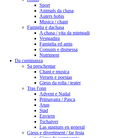
Sport
Animals da chasa
Auters hobis
Musica / chant
Famiglia e dachasa
A chasa / vita da mintgadi
Vestgadira
Famiglia ed amis
Consum e dismessa
Nutriment
Da cuminanza
Sa preschentar
Chant e musica
Versets e poesias
Gieus da rolla / teater
Tras l'onn
Advent e Nadal
Primavaira / Pasca
Atun
Stad
Enviern
Tschaiver
Las stagiuns en general
Gieus e divertiment / far festa