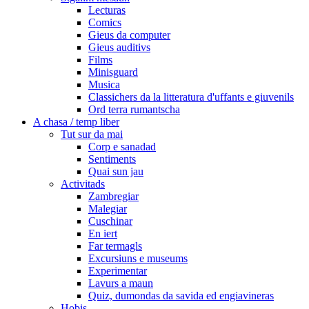
Lecturas
Comics
Gieus da computer
Gieus auditivs
Films
Minisguard
Musica
Classichers da la litteratura d'uffants e giuvenils
Ord terra rumantscha
A chasa / temp liber
Tut sur da mai
Corp e sanadad
Sentiments
Quai sun jau
Activitads
Zambregiar
Malegiar
Cuschinar
En iert
Far termagls
Excursiuns e museums
Experimentar
Lavurs a maun
Quiz, dumondas da savida ed engiavineras
Hobis