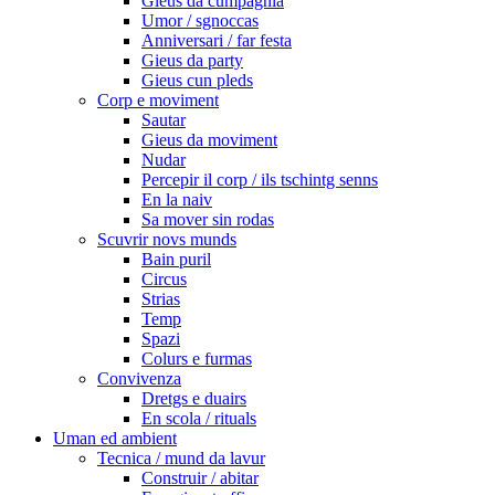
Gieus da cumpagnia
Umor / sgnoccas
Anniversari / far festa
Gieus da party
Gieus cun pleds
Corp e moviment
Sautar
Gieus da moviment
Nudar
Percepir il corp / ils tschintg senns
En la naiv
Sa mover sin rodas
Scuvrir novs munds
Bain puril
Circus
Strias
Temp
Spazi
Colurs e furmas
Convivenza
Dretgs e duairs
En scola / rituals
Uman ed ambient
Tecnica / mund da lavur
Construir / abitar