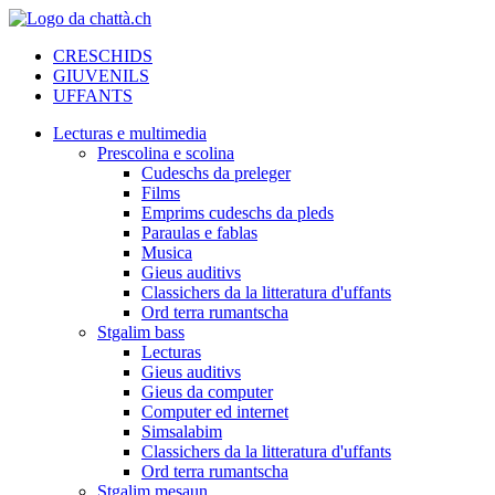
CRESCHIDS
GIUVENILS
UFFANTS
Lecturas e multimedia
Prescolina e scolina
Cudeschs da preleger
Films
Emprims cudeschs da pleds
Paraulas e fablas
Musica
Gieus auditivs
Classichers da la litteratura d'uffants
Ord terra rumantscha
Stgalim bass
Lecturas
Gieus auditivs
Gieus da computer
Computer ed internet
Simsalabim
Classichers da la litteratura d'uffants
Ord terra rumantscha
Stgalim mesaun