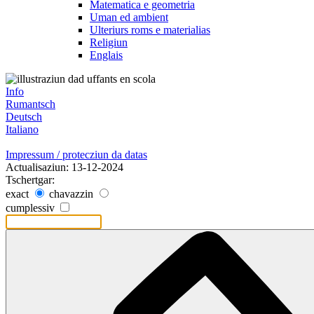
Matematica e geometria
Uman ed ambient
Ulteriurs roms e materialias
Religiun
Englais
Info
Rumantsch
Deutsch
Italiano
Impressum / protecziun da datas
Actualisaziun: 13-12-2024
Tschertgar:
exact
chavazzin
cumplessiv