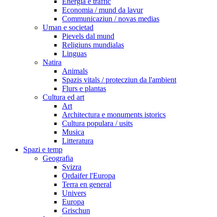
Energia e traffic
Economia / mund da lavur
Communicaziun / novas medias
Uman e societad
Pievels dal mund
Religiuns mundialas
Linguas
Natira
Animals
Spazis vitals / protecziun da l'ambient
Flurs e plantas
Cultura ed art
Art
Architectura e monuments istorics
Cultura populara / usits
Musica
Litteratura
Spazi e temp
Geografia
Svizra
Ordaifer l'Europa
Terra en general
Univers
Europa
Grischun