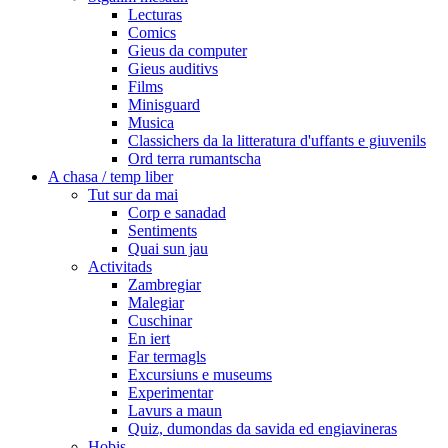
Lecturas
Comics
Gieus da computer
Gieus auditivs
Films
Minisguard
Musica
Classichers da la litteratura d'uffants e giuvenils
Ord terra rumantscha
A chasa / temp liber
Tut sur da mai
Corp e sanadad
Sentiments
Quai sun jau
Activitads
Zambregiar
Malegiar
Cuschinar
En iert
Far termagls
Excursiuns e museums
Experimentar
Lavurs a maun
Quiz, dumondas da savida ed engiavineras
Hobis