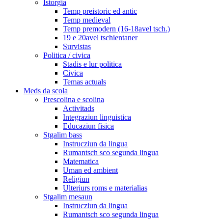
Istorgia
Temp preistoric ed antic
Temp medieval
Temp premodern (16-18avel tsch.)
19 e 20avel tschientaner
Survistas
Politica / civica
Stadis e lur politica
Civica
Temas actuals
Meds da scola
Prescolina e scolina
Activitads
Integraziun linguistica
Educaziun fisica
Stgalim bass
Instrucziun da lingua
Rumantsch sco segunda lingua
Matematica
Uman ed ambient
Religiun
Ulteriurs roms e materialias
Stgalim mesaun
Instrucziun da lingua
Rumantsch sco segunda lingua