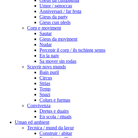
Gieus da cumpagnia
Umor / sgnoccas
Anniversari / far festa
Gieus da party
Gieus cun pleds
Corp e moviment
Sautar
Gieus da moviment
Nudar
Percepir il corp / ils tschintg senns
En la naiv
Sa mover sin rodas
Scuvrir novs munds
Bain puril
Circus
Strias
Temp
Spazi
Colurs e furmas
Convivenza
Dretgs e duairs
En scola / rituals
Uman ed ambient
Tecnica / mund da lavur
Construir / abitar