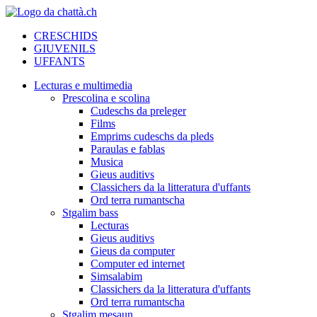
CRESCHIDS
GIUVENILS
UFFANTS
Lecturas e multimedia
Prescolina e scolina
Cudeschs da preleger
Films
Emprims cudeschs da pleds
Paraulas e fablas
Musica
Gieus auditivs
Classichers da la litteratura d'uffants
Ord terra rumantscha
Stgalim bass
Lecturas
Gieus auditivs
Gieus da computer
Computer ed internet
Simsalabim
Classichers da la litteratura d'uffants
Ord terra rumantscha
Stgalim mesaun