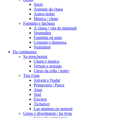
Sport
Animals da chasa
Auters hobis
Musica / chant
Famiglia e dachasa
A chasa / vita da mintgadi
Vestgadira
Famiglia ed amis
Consum e dismessa
Nutriment
Da cuminanza
Sa preschentar
Chant e musica
Versets e poesias
Gieus da rolla / teater
Tras l'onn
Advent e Nadal
Primavaira / Pasca
Atun
Stad
Enviern
Tschaiver
Las stagiuns en general
Gieus e divertiment / far festa