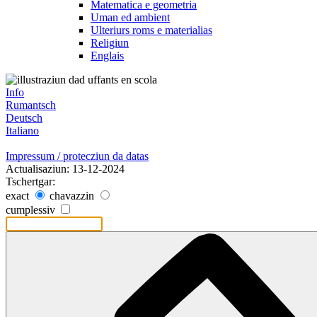
Matematica e geometria
Uman ed ambient
Ulteriurs roms e materialias
Religiun
Englais
Info
Rumantsch
Deutsch
Italiano
Impressum / protecziun da datas
Actualisaziun: 13-12-2024
Tschertgar:
exact
chavazzin
cumplessiv