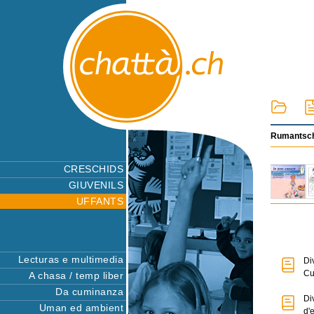
Rumantsch
CRESCHIDS
GIUVENILS
UFFANTS
Lecturas e multimedia
Di
Cu
A chasa / temp liber
Da cuminanza
Di
Uman ed ambient
d'