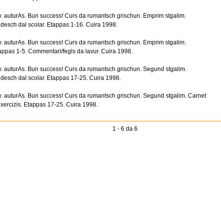
v. auturAs. Bun success! Curs da rumantsch grischun. Emprim stgalim.
desch dal scolar. Etappas 1-16. Cuira 1998.
v. auturAs. Bun success! Curs da rumantsch grischun. Emprim stgalim.
appas 1-5. Commentari/fegls da lavur. Cuira 1998.
v. auturAs. Bun success! Curs da rumantsch grischun. Segund stgalim.
desch dal scolar. Etappas 17-25. Cuira 1998.
v. auturAs. Bun success! Curs da rumantsch grischun. Segund stgalim. Carnet
exercizis. Etappas 17-25. Cuira 1998.
1 - 6 da 6