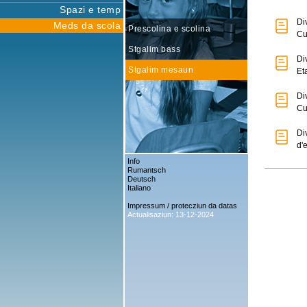
Spazi e temp
Di
Meds da scola
Prescolina e scolina
Cu
Stgalim bass
Di
Stgalim mesaun
Et
Di
Cu
Di
d'
Info
Rumantsch
Deutsch
Italiano
Impressum / protecziun da datas
Actualisaziun: 13-12-2024