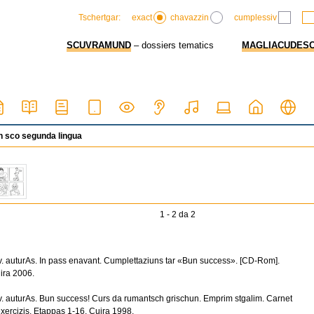
exact
chavazzin
cumplessiv
Tschertgar:
SCUVRAMUND
– dossiers tematics
MAGLIACUDES
 sco segunda lingua
1 - 2 da 2
v. auturAs. In pass enavant. Cumplettaziuns tar «Bun success». [CD-Rom].
ira 2006.
v. auturAs. Bun success! Curs da rumantsch grischun. Emprim stgalim. Carnet
exercizis. Etappas 1-16. Cuira 1998.