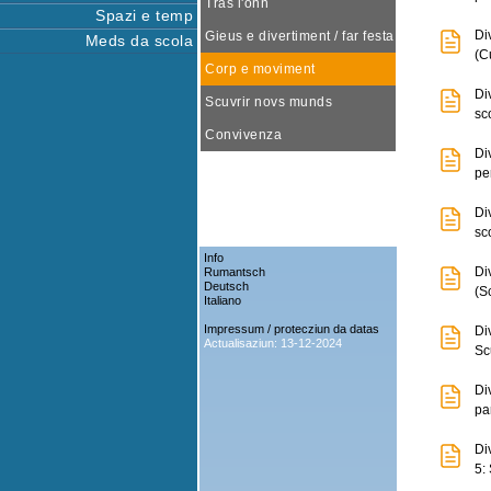
Tras l'onn
Spazi e temp
Div
Gieus e divertiment / far festa
Meds da scola
(C
Corp e moviment
Di
Scuvrir novs munds
sc
Convivenza
Di
pe
Di
sc
Info
Di
Rumantsch
Deutsch
(S
Italiano
Impressum / protecziun da datas
Di
Actualisaziun: 13-12-2024
Sc
Di
pa
Di
5: