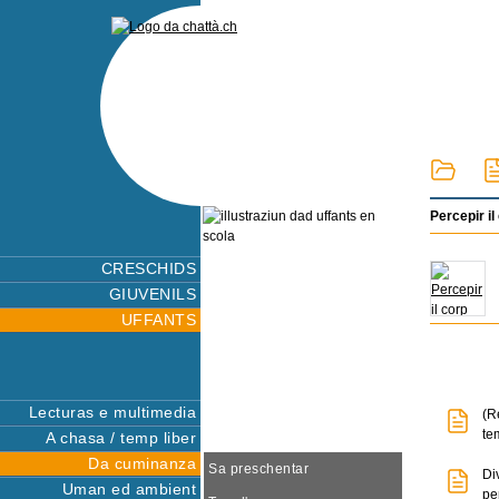
Percepir il
CRESCHIDS
GIUVENILS
UFFANTS
Lecturas e multimedia
(R
te
A chasa / temp liber
Da cuminanza
Sa preschentar
Di
Uman ed ambient
pe