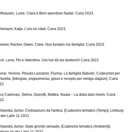
lthausen, Luise. Clara e Beni spendran Nadal. Cuira 2023.
hrmann, Katja. L'urs en citad. Cuira 2023.
eener, Rachel; Owen, Clare. Nus fundain ina famiglia. Cuira 2023.
ch, Lena. Flo e Valentina. Uss hai dà las dudesch! Cuira 2022.
enal, Yvonne; Plouda Lazzarini, Flurina. La famiglia Babulin. Cudeschet per
rturella. [Istorgias, engiavineras, gieus e recepts per mintga stagiun]. Cuira
22.
cy Cadonau, Selina; Gianotti, Mattea. Nuala – La diala dals nivels. Cuira
22.
chipedia Junior. Civilisaziuns da l'antica. [Cudeschs tematics (Temp)]. Limburg
 der Lahn 11-2021.
chipedia Junior. Giats gronds selvadis. [Cudeschs tematics (Ambient)].
mburg an der Lahn 11-2021.