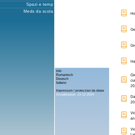
Spazi e temp
Meds da scola
Ho
Ge
Gr
Ha
Info
Rumantsch
Gi
Deutsch
cu
Italiano
20
Impressum / protecziun da datas
Actualisaziun: 13-12-2024
Da
20
Vi
an
Vi
Li