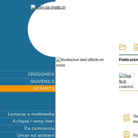
Publicaziu
CRESCHIDS
GIUVENILS
UFFANTS
Lecturas e multimedia
Gu
A chasa / temp liber
In
Da cuminanza
Uman ed ambient
Fr