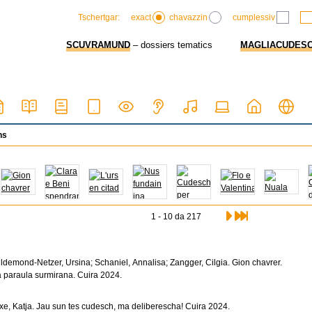
exact
chavazzin
cumplessiv
Tschertgar:
SCUVRAMUND
– dossiers tematics
MAGLIACUDES
ns
1 - 10 da 217
ldemond-Netzer, Ursina; Schaniel, Annalisa; Zangger, Cilgia. Gion chavrer.
a paraula surmirana. Cuira 2024.
ixe, Katja. Jau sun tes cudesch, ma deliberescha! Cuira 2024.