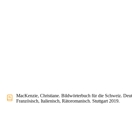
MacKenzie, Christiane. Bildwörterbuch für die Schweiz. Deut
Französisch, Italienisch, Rätoromanisch. Stuttgart 2019.