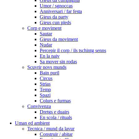
Gieus da cumpagnia
Umor / sgnoccas
Anniversari / far festa
Gieus da party
Gieus cun pleds
Corp e moviment
Sautar
Gieus da moviment
Nudar
Percepir il corp / ils tschintg senns
En la naiv
Sa mover sin rodas
Scuvrir novs munds
Bain puril
Circus
Strias
Temp
Spazi
Colurs e furmas
Convivenza
Dretgs e duairs
En scola / rituals
Uman ed ambient
Tecnica / mund da lavur
Construir / abitar