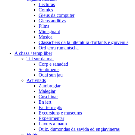
Lecturas
Comics
Gieus da computer
Gieus auditivs
Films
Minisguard
Musica
Classichers da la litteratura d'uffants e giuvenils
Ord terra rumantscha
A chasa / temp liber
Tut sur da mai
Corp e sanadad
Sentiments
Quai sun jau
Activitads
Zambregiar
Malegiar
Cuschinar
En iert
Far termagls
Excursiuns e museums
Experimentar
Lavurs a maun
Quiz, dumondas da savida ed engiavineras
Hobis