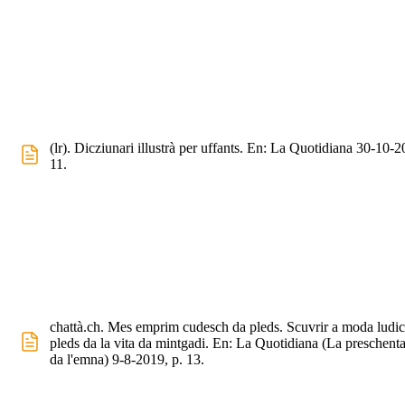
(lr). Dicziunari illustrà per uffants. En: La Quotidiana 30-10-2
11.
chattà.ch. Mes emprim cudesch da pleds. Scuvrir a moda ludi
pleds da la vita da mintgadi. En: La Quotidiana (La preschent
da l'emna) 9-8-2019, p. 13.