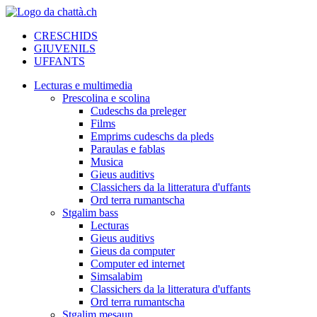
CRESCHIDS
GIUVENILS
UFFANTS
Lecturas e multimedia
Prescolina e scolina
Cudeschs da preleger
Films
Emprims cudeschs da pleds
Paraulas e fablas
Musica
Gieus auditivs
Classichers da la litteratura d'uffants
Ord terra rumantscha
Stgalim bass
Lecturas
Gieus auditivs
Gieus da computer
Computer ed internet
Simsalabim
Classichers da la litteratura d'uffants
Ord terra rumantscha
Stgalim mesaun