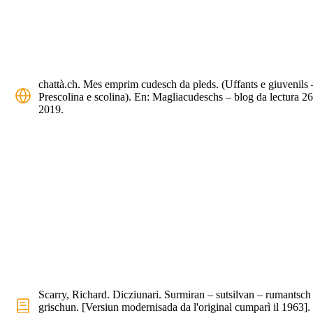
chattà.ch. Mes emprim cudesch da pleds. (Uffants e giuvenils 
Prescolina e scolina). En: Magliacudeschs – blog da lectura 26
2019.
Scarry, Richard. Dicziunari. Surmiran – sutsilvan – rumantsch
grischun. [Versiun modernisada da l'original cumparì il 1963].