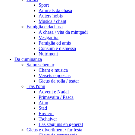
Sport
Animals da chasa
Auters hobis
Musica / chant
Famiglia e dachasa
A chasa / vita da mintgadi
Vestgadira
Famiglia ed amis
Consum e dismessa
Nutriment
Da cuminanza
Sa preschentar
Chant e musica
Versets e poesias
Gieus da rolla / teater
Tras l'onn
Advent e Nadal
Primavaira / Pasca
Atun
Stad
Enviern
Tschaiver
Las stagiuns en general
Gieus e divertiment / far festa