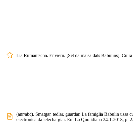
Lia Rumantscha. Enviern. [Set da maisa dals Babulins]. Cuira
(anr/abc). Smatgar, tedlar, guardar. La famiglia Babulin ussa 
electronica da telechargiar. En: La Quotidiana 24-1-2018, p. 2