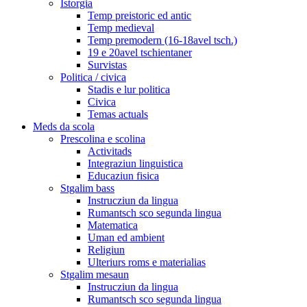
Istorgia
Temp preistoric ed antic
Temp medieval
Temp premodern (16-18avel tsch.)
19 e 20avel tschientaner
Survistas
Politica / civica
Stadis e lur politica
Civica
Temas actuals
Meds da scola
Prescolina e scolina
Activitads
Integraziun linguistica
Educaziun fisica
Stgalim bass
Instrucziun da lingua
Rumantsch sco segunda lingua
Matematica
Uman ed ambient
Religiun
Ulteriurs roms e materialias
Stgalim mesaun
Instrucziun da lingua
Rumantsch sco segunda lingua