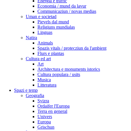
Energia e traffic
Economia / mund da lavur
Communicaziun / novas medias
Uman e societad
Pievels dal mund
Religiuns mundialas
Linguas
Natira
Animals
Spazis vitals / protecziun da l'ambient
Flurs e plantas
Cultura ed art
Art
Architectura e monuments istorics
Cultura populara / usits
Musica
Litteratura
Spazi e temp
Geografia
Svizra
Ordaifer l'Europa
Terra en general
Univers
Europa
Grischun