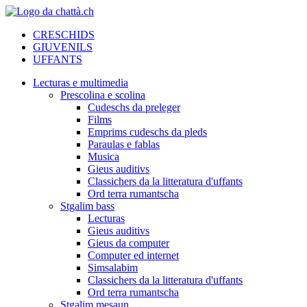
CRESCHIDS
GIUVENILS
UFFANTS
Lecturas e multimedia
Prescolina e scolina
Cudeschs da preleger
Films
Emprims cudeschs da pleds
Paraulas e fablas
Musica
Gieus auditivs
Classichers da la litteratura d'uffants
Ord terra rumantscha
Stgalim bass
Lecturas
Gieus auditivs
Gieus da computer
Computer ed internet
Simsalabim
Classichers da la litteratura d'uffants
Ord terra rumantscha
Stgalim mesaun