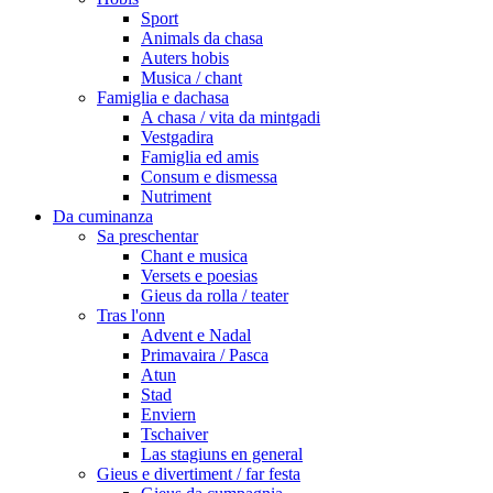
Sport
Animals da chasa
Auters hobis
Musica / chant
Famiglia e dachasa
A chasa / vita da mintgadi
Vestgadira
Famiglia ed amis
Consum e dismessa
Nutriment
Da cuminanza
Sa preschentar
Chant e musica
Versets e poesias
Gieus da rolla / teater
Tras l'onn
Advent e Nadal
Primavaira / Pasca
Atun
Stad
Enviern
Tschaiver
Las stagiuns en general
Gieus e divertiment / far festa