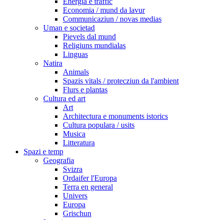
Energia e traffic
Economia / mund da lavur
Communicaziun / novas medias
Uman e societad
Pievels dal mund
Religiuns mundialas
Linguas
Natira
Animals
Spazis vitals / protecziun da l'ambient
Flurs e plantas
Cultura ed art
Art
Architectura e monuments istorics
Cultura populara / usits
Musica
Litteratura
Spazi e temp
Geografia
Svizra
Ordaifer l'Europa
Terra en general
Univers
Europa
Grischun