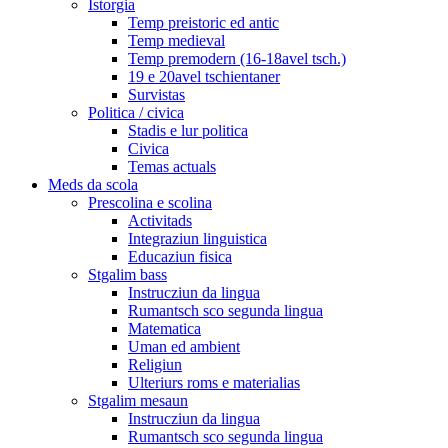
Istorgia
Temp preistoric ed antic
Temp medieval
Temp premodern (16-18avel tsch.)
19 e 20avel tschientaner
Survistas
Politica / civica
Stadis e lur politica
Civica
Temas actuals
Meds da scola
Prescolina e scolina
Activitads
Integraziun linguistica
Educaziun fisica
Stgalim bass
Instrucziun da lingua
Rumantsch sco segunda lingua
Matematica
Uman ed ambient
Religiun
Ulteriurs roms e materialias
Stgalim mesaun
Instrucziun da lingua
Rumantsch sco segunda lingua