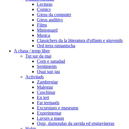
Lecturas
Comics
Gieus da computer
Gieus auditivs
Films
Minisguard
Musica
Classichers da la litteratura d'uffants e giuvenils
Ord terra rumantscha
A chasa / temp liber
Tut sur da mai
Corp e sanadad
Sentiments
Quai sun jau
Activitads
Zambregiar
Malegiar
Cuschinar
En iert
Far termagls
Excursiuns e museums
Experimentar
Lavurs a maun
Quiz, dumondas da savida ed engiavineras
Hobis