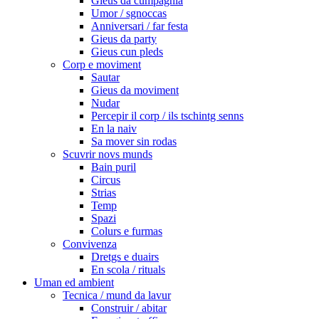
Gieus da cumpagnia
Umor / sgnoccas
Anniversari / far festa
Gieus da party
Gieus cun pleds
Corp e moviment
Sautar
Gieus da moviment
Nudar
Percepir il corp / ils tschintg senns
En la naiv
Sa mover sin rodas
Scuvrir novs munds
Bain puril
Circus
Strias
Temp
Spazi
Colurs e furmas
Convivenza
Dretgs e duairs
En scola / rituals
Uman ed ambient
Tecnica / mund da lavur
Construir / abitar