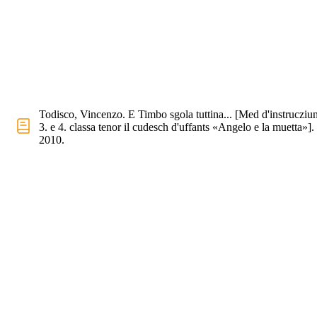
Todisco, Vincenzo. E Timbo sgola tuttina... [Med d'instrucziun
3. e 4. classa tenor il cudesch d'uffants «Angelo e la muetta»].
2010.