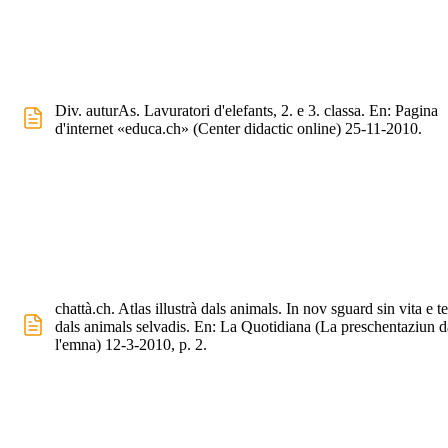
Div. auturAs. Lavuratori d'elefants, 2. e 3. classa. En: Pagina
d'internet «educa.ch» (Center didactic online) 25-11-2010.
chattà.ch. Atlas illustrà dals animals. In nov sguard sin vita e te
dals animals selvadis. En: La Quotidiana (La preschentaziun d
l'emna) 12-3-2010, p. 2.