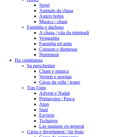
Sport
Animals da chasa
Auters hobis
Musica / chant
Famiglia e dachasa
A chasa / vita da mintgadi
Vestgadira
Famiglia ed amis
Consum e dismessa
Nutriment
Da cuminanza
Sa preschentar
Chant e musica
Versets e poesias
Gieus da rolla / teater
Tras l'onn
Advent e Nadal
Primavaira / Pasca
Atun
Stad
Enviern
Tschaiver
Las stagiuns en general
Gieus e divertiment / far festa