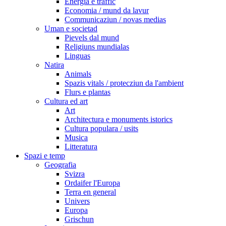
Energia e traffic
Economia / mund da lavur
Communicaziun / novas medias
Uman e societad
Pievels dal mund
Religiuns mundialas
Linguas
Natira
Animals
Spazis vitals / protecziun da l'ambient
Flurs e plantas
Cultura ed art
Art
Architectura e monuments istorics
Cultura populara / usits
Musica
Litteratura
Spazi e temp
Geografia
Svizra
Ordaifer l'Europa
Terra en general
Univers
Europa
Grischun