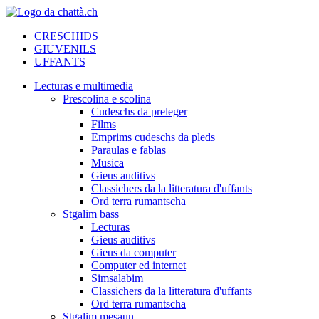
CRESCHIDS
GIUVENILS
UFFANTS
Lecturas e multimedia
Prescolina e scolina
Cudeschs da preleger
Films
Emprims cudeschs da pleds
Paraulas e fablas
Musica
Gieus auditivs
Classichers da la litteratura d'uffants
Ord terra rumantscha
Stgalim bass
Lecturas
Gieus auditivs
Gieus da computer
Computer ed internet
Simsalabim
Classichers da la litteratura d'uffants
Ord terra rumantscha
Stgalim mesaun