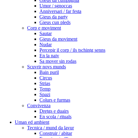
Gieus da cumpagnia
Umor / sgnoccas
Anniversari / far festa
Gieus da party
Gieus cun pleds
Corp e moviment
Sautar
Gieus da moviment
Nudar
Percepir il corp / ils tschintg senns
En la naiv
Sa mover sin rodas
Scuvrir novs munds
Bain puril
Circus
Strias
Temp
Spazi
Colurs e furmas
Convivenza
Dretgs e duairs
En scola / rituals
Uman ed ambient
Tecnica / mund da lavur
Construir / abitar