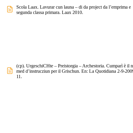
Scola Laax. Lavurar cun launa – di da project da l’emprima e
segunda classa primara. Laax 2010.
(cp). UrgeschiCHte – Preistorgia – Archestoria. Cumparì è il 
med d’instrucziun per il Grischun. En: La Quotidiana 2-9-2009
11.