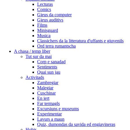
Lecturas
Comics
Gieus da computer
Gieus auditivs
Films
Minisguard
Musica
Classichers da la litteratura d'uffants e giuvenils
Ord terra rumantscha
A chasa / temp liber
Tut sur da mai
Corp e sanadad
Sentiments
Quai sun jau
Activitads
Zambregiar
Malegiar
Cuschinar
En iert
Far termagls
Excursiuns e museums
Experimentar
Lavurs a maun
Quiz, dumondas da savida ed engiavineras
Hobis