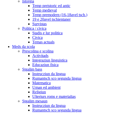
Istorgia
Temp preistoric ed antic
Temp medieval
Temp premodern (16-18avel tsch.)
19 e 20avel tschientaner
Survistas
Politica / civica
Stadis e lur politica
Civica
Temas actuals
Meds da scola
Prescolina e scolina
Activitads
Integraziun linguistica
Educaziun fisica
Stgalim bass
Instrucziun da lingua
Rumantsch sco segunda lingua
Matematica
Uman ed ambient
Religiun
Ulteriurs roms e materialias
Stgalim mesaun
Instrucziun da lingua
Rumantsch sco segunda lingua