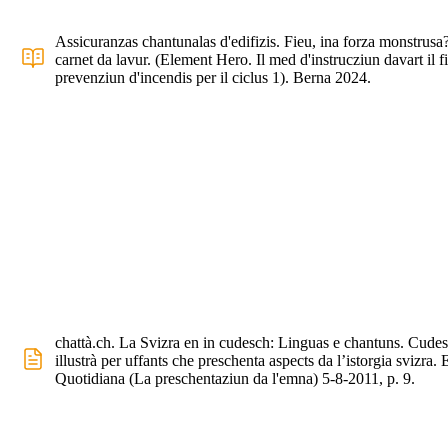
Assicuranzas chantunalas d'edifizis. Fieu, ina forza monstrusa?
carnet da lavur. (Element Hero. Il med d'instrucziun davart il fi
prevenziun d'incendis per il ciclus 1). Berna 2024.
chattà.ch. La Svizra en in cudesch: Linguas e chantuns. Cude
illustrà per uffants che preschenta aspects da l’istorgia svizra.
Quotidiana (La preschentaziun da l'emna) 5-8-2011, p. 9.