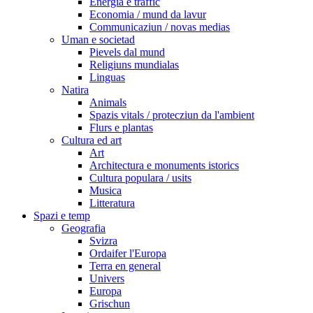
Energia e traffic
Economia / mund da lavur
Communicaziun / novas medias
Uman e societad
Pievels dal mund
Religiuns mundialas
Linguas
Natira
Animals
Spazis vitals / protecziun da l'ambient
Flurs e plantas
Cultura ed art
Art
Architectura e monuments istorics
Cultura populara / usits
Musica
Litteratura
Spazi e temp
Geografia
Svizra
Ordaifer l'Europa
Terra en general
Univers
Europa
Grischun