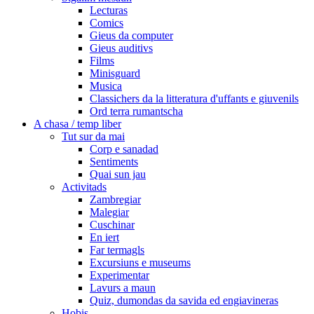
Lecturas
Comics
Gieus da computer
Gieus auditivs
Films
Minisguard
Musica
Classichers da la litteratura d'uffants e giuvenils
Ord terra rumantscha
A chasa / temp liber
Tut sur da mai
Corp e sanadad
Sentiments
Quai sun jau
Activitads
Zambregiar
Malegiar
Cuschinar
En iert
Far termagls
Excursiuns e museums
Experimentar
Lavurs a maun
Quiz, dumondas da savida ed engiavineras
Hobis