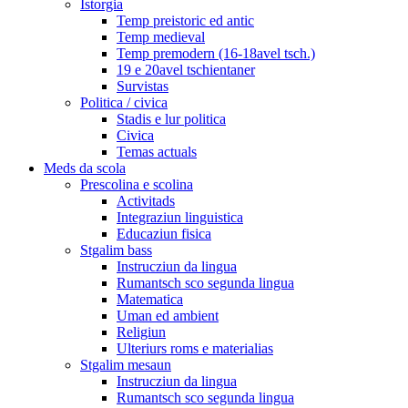
Istorgia
Temp preistoric ed antic
Temp medieval
Temp premodern (16-18avel tsch.)
19 e 20avel tschientaner
Survistas
Politica / civica
Stadis e lur politica
Civica
Temas actuals
Meds da scola
Prescolina e scolina
Activitads
Integraziun linguistica
Educaziun fisica
Stgalim bass
Instrucziun da lingua
Rumantsch sco segunda lingua
Matematica
Uman ed ambient
Religiun
Ulteriurs roms e materialias
Stgalim mesaun
Instrucziun da lingua
Rumantsch sco segunda lingua