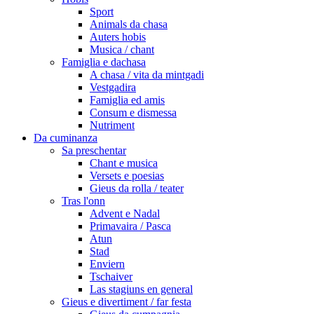
Sport
Animals da chasa
Auters hobis
Musica / chant
Famiglia e dachasa
A chasa / vita da mintgadi
Vestgadira
Famiglia ed amis
Consum e dismessa
Nutriment
Da cuminanza
Sa preschentar
Chant e musica
Versets e poesias
Gieus da rolla / teater
Tras l'onn
Advent e Nadal
Primavaira / Pasca
Atun
Stad
Enviern
Tschaiver
Las stagiuns en general
Gieus e divertiment / far festa