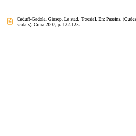
Caduff-Gadola, Giusep. La stad. [Poesia]. En: Passins. (Cude
scolars). Cuira 2007, p. 122-123.