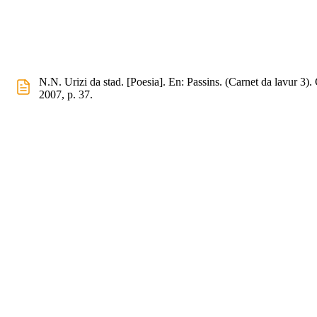
N.N. Urizi da stad. [Poesia]. En: Passins. (Carnet da lavur 3).
2007, p. 37.