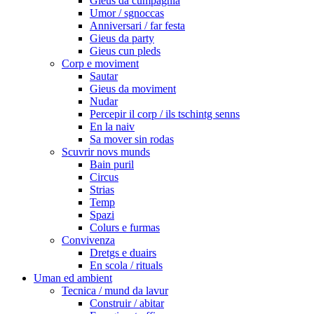
Gieus da cumpagnia
Umor / sgnoccas
Anniversari / far festa
Gieus da party
Gieus cun pleds
Corp e moviment
Sautar
Gieus da moviment
Nudar
Percepir il corp / ils tschintg senns
En la naiv
Sa mover sin rodas
Scuvrir novs munds
Bain puril
Circus
Strias
Temp
Spazi
Colurs e furmas
Convivenza
Dretgs e duairs
En scola / rituals
Uman ed ambient
Tecnica / mund da lavur
Construir / abitar