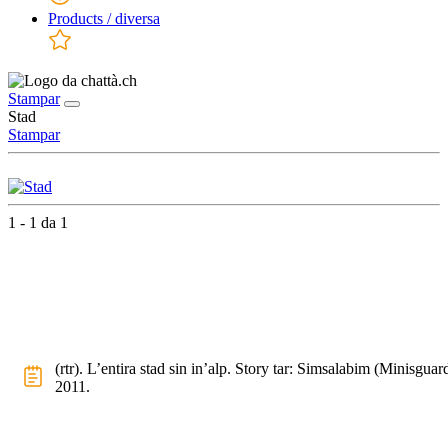
Products / diversa
Stampar
Stad
Stampar
1 - 1 da 1
(rtr). L’entira stad sin in’alp. Story tar: Simsalabim (Minisguar
2011.