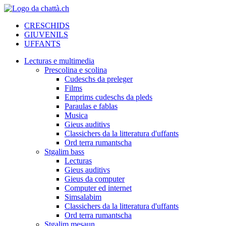
CRESCHIDS
GIUVENILS
UFFANTS
Lecturas e multimedia
Prescolina e scolina
Cudeschs da preleger
Films
Emprims cudeschs da pleds
Paraulas e fablas
Musica
Gieus auditivs
Classichers da la litteratura d'uffants
Ord terra rumantscha
Stgalim bass
Lecturas
Gieus auditivs
Gieus da computer
Computer ed internet
Simsalabim
Classichers da la litteratura d'uffants
Ord terra rumantscha
Stgalim mesaun