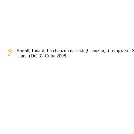
Bardill, Linard. La chanzun da stad. [Chanzun]. (Temp). En: 
l'aura. (DC 3). Cuira 2008.