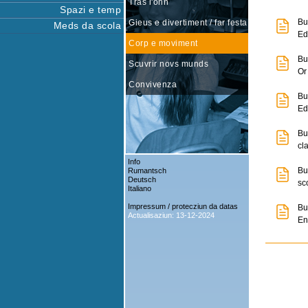
Tras l'onn
Spazi e temp
Bu
Gieus e divertiment / far festa
Meds da scola
Ed
Corp e moviment
Bu
Scuvrir novs munds
Or
Convivenza
Bu
Ed
Bu
cl
Info
Bu
Rumantsch
Deutsch
sco
Italiano
Impressum / protecziun da datas
Bu
Actualisaziun: 13-12-2024
En