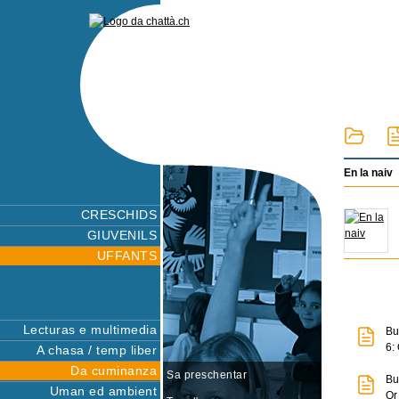
En la naiv
CRESCHIDS
GIUVENILS
UFFANTS
Lecturas e multimedia
Bu
6:
A chasa / temp liber
Da cuminanza
Sa preschentar
Bu
Uman ed ambient
Or