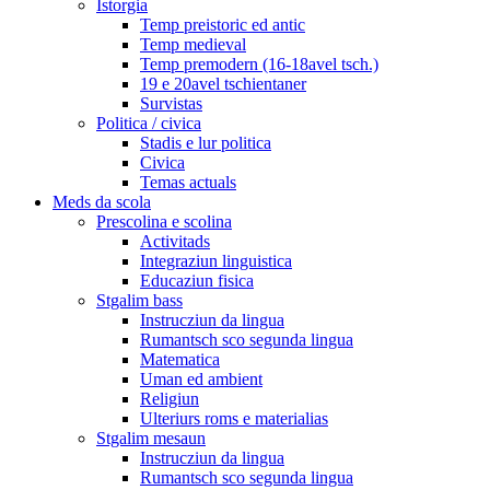
Istorgia
Temp preistoric ed antic
Temp medieval
Temp premodern (16-18avel tsch.)
19 e 20avel tschientaner
Survistas
Politica / civica
Stadis e lur politica
Civica
Temas actuals
Meds da scola
Prescolina e scolina
Activitads
Integraziun linguistica
Educaziun fisica
Stgalim bass
Instrucziun da lingua
Rumantsch sco segunda lingua
Matematica
Uman ed ambient
Religiun
Ulteriurs roms e materialias
Stgalim mesaun
Instrucziun da lingua
Rumantsch sco segunda lingua