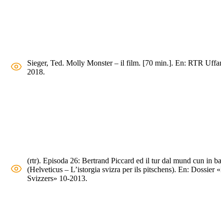
Sieger, Ted. Molly Monster – il film. [70 min.]. En: RTR Uffa
2018.
(rtr). Episoda 26: Bertrand Piccard ed il tur dal mund cun in ba
(Helveticus – L’istorgia svizra per ils pitschens). En: Dossier «
Svizzers» 10-2013.