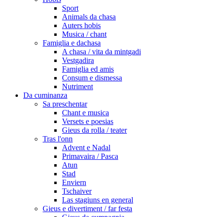
Sport
Animals da chasa
Auters hobis
Musica / chant
Famiglia e dachasa
A chasa / vita da mintgadi
Vestgadira
Famiglia ed amis
Consum e dismessa
Nutriment
Da cuminanza
Sa preschentar
Chant e musica
Versets e poesias
Gieus da rolla / teater
Tras l'onn
Advent e Nadal
Primavaira / Pasca
Atun
Stad
Enviern
Tschaiver
Las stagiuns en general
Gieus e divertiment / far festa