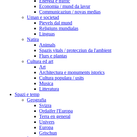
Energia e traffic
Economia / mund da lavur
Communicaziun / novas medias
Uman e societad
Pievels dal mund
Religiuns mundialas
Linguas
Natira
Animals
Spazis vitals / protecziun da l'ambient
Flurs e plantas
Cultura ed art
Art
Architectura e monuments istorics
Cultura populara / usits
Musica
Litteratura
Spazi e temp
Geografia
Svizra
Ordaifer l'Europa
Terra en general
Univers
Europa
Grischun