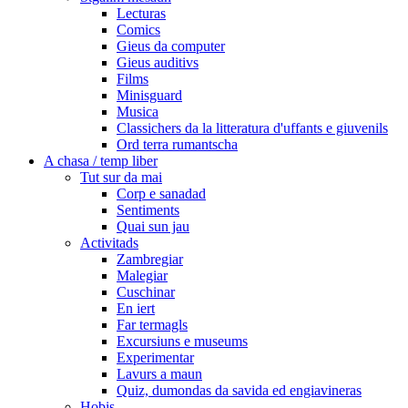
Lecturas
Comics
Gieus da computer
Gieus auditivs
Films
Minisguard
Musica
Classichers da la litteratura d'uffants e giuvenils
Ord terra rumantscha
A chasa / temp liber
Tut sur da mai
Corp e sanadad
Sentiments
Quai sun jau
Activitads
Zambregiar
Malegiar
Cuschinar
En iert
Far termagls
Excursiuns e museums
Experimentar
Lavurs a maun
Quiz, dumondas da savida ed engiavineras
Hobis