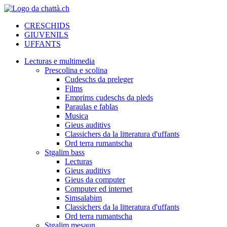
CRESCHIDS
GIUVENILS
UFFANTS
Lecturas e multimedia
Prescolina e scolina
Cudeschs da preleger
Films
Emprims cudeschs da pleds
Paraulas e fablas
Musica
Gieus auditivs
Classichers da la litteratura d'uffants
Ord terra rumantscha
Stgalim bass
Lecturas
Gieus auditivs
Gieus da computer
Computer ed internet
Simsalabim
Classichers da la litteratura d'uffants
Ord terra rumantscha
Stgalim mesaun