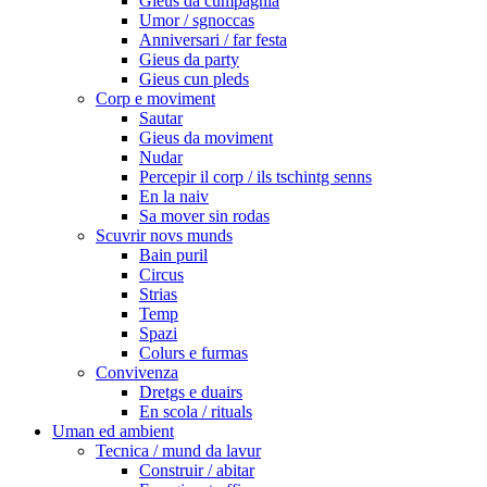
Gieus da cumpagnia
Umor / sgnoccas
Anniversari / far festa
Gieus da party
Gieus cun pleds
Corp e moviment
Sautar
Gieus da moviment
Nudar
Percepir il corp / ils tschintg senns
En la naiv
Sa mover sin rodas
Scuvrir novs munds
Bain puril
Circus
Strias
Temp
Spazi
Colurs e furmas
Convivenza
Dretgs e duairs
En scola / rituals
Uman ed ambient
Tecnica / mund da lavur
Construir / abitar