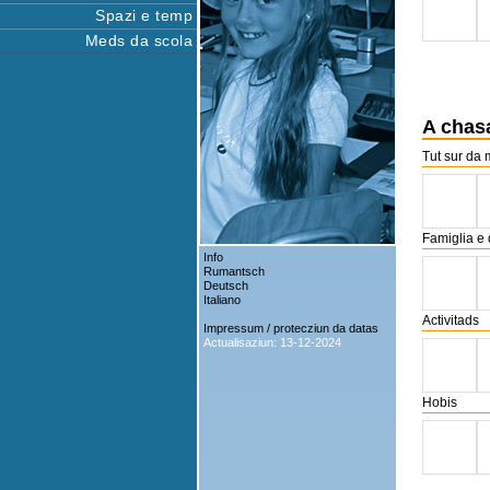
Spazi e temp
Meds da scola
A chasa
Tut sur da 
Famiglia e
Info
Rumantsch
Deutsch
Italiano
Activitads
Impressum / protecziun da datas
Actualisaziun: 13-12-2024
Hobis