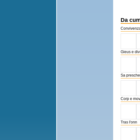
Da cum
Convivenz
Gieus e dive
Sa presche
Corp e mov
Tras l'onn