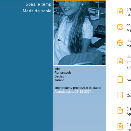
Spazi e temp
(l
Meds da scola
ru
ch
Ma
ch
me
ch
ta
28
Info
Rumantsch
Deutsch
Sw
Italiano
Impressum / protecziun da datas
Actualisaziun: 13-12-2024
De
(lr
Sp
(l
ru