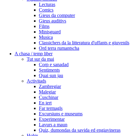
Lecturas
Comics
Gieus da computer
Gieus auditivs
Films
Minisguard
Musica
Classichers da la litteratura d'uffants e giuvenils
Ord terra rumantscha
A chasa / temp liber
Tut sur da mai
Corp e sanadad
Sentiments
Quai sun jau
Activitads
Zambregiar
Malegiar
Cuschinar
En iert
Far termagls
Excursiuns e museums
Experimentar
Lavurs a maun
Quiz, dumondas da savida ed engiavineras
Hobis