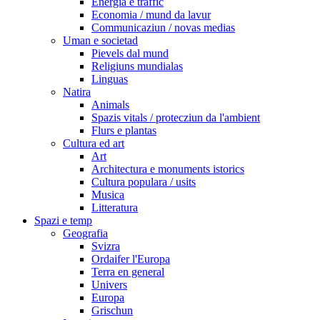
Energia e traffic
Economia / mund da lavur
Communicaziun / novas medias
Uman e societad
Pievels dal mund
Religiuns mundialas
Linguas
Natira
Animals
Spazis vitals / protecziun da l'ambient
Flurs e plantas
Cultura ed art
Art
Architectura e monuments istorics
Cultura populara / usits
Musica
Litteratura
Spazi e temp
Geografia
Svizra
Ordaifer l'Europa
Terra en general
Univers
Europa
Grischun