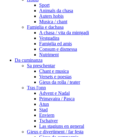
Sport
Animals da chasa
Auters hobis
Musica / chant
Famiglia e dachasa
A chasa / vita da mintgadi
Vestgadira
Famiglia ed amis
Consum e dismessa
Nutriment
Da cuminanza
Sa preschentar
Chant e musica
Versets e poesias
Gieus da rolla / teater
Tras l'onn
Advent e Nadal
Primavaira / Pasca
Atun
Stad
Enviern
Tschaiver
Las stagiuns en general
Gieus e divertiment / far festa