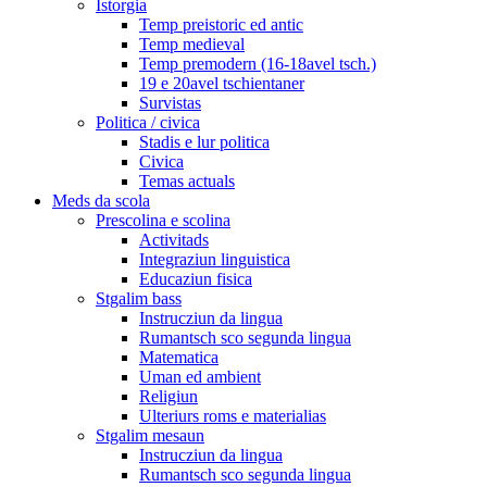
Istorgia
Temp preistoric ed antic
Temp medieval
Temp premodern (16-18avel tsch.)
19 e 20avel tschientaner
Survistas
Politica / civica
Stadis e lur politica
Civica
Temas actuals
Meds da scola
Prescolina e scolina
Activitads
Integraziun linguistica
Educaziun fisica
Stgalim bass
Instrucziun da lingua
Rumantsch sco segunda lingua
Matematica
Uman ed ambient
Religiun
Ulteriurs roms e materialias
Stgalim mesaun
Instrucziun da lingua
Rumantsch sco segunda lingua