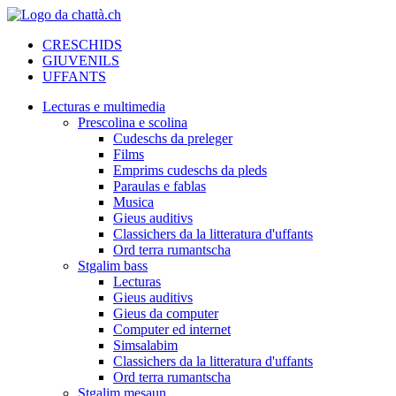
CRESCHIDS
GIUVENILS
UFFANTS
Lecturas e multimedia
Prescolina e scolina
Cudeschs da preleger
Films
Emprims cudeschs da pleds
Paraulas e fablas
Musica
Gieus auditivs
Classichers da la litteratura d'uffants
Ord terra rumantscha
Stgalim bass
Lecturas
Gieus auditivs
Gieus da computer
Computer ed internet
Simsalabim
Classichers da la litteratura d'uffants
Ord terra rumantscha
Stgalim mesaun