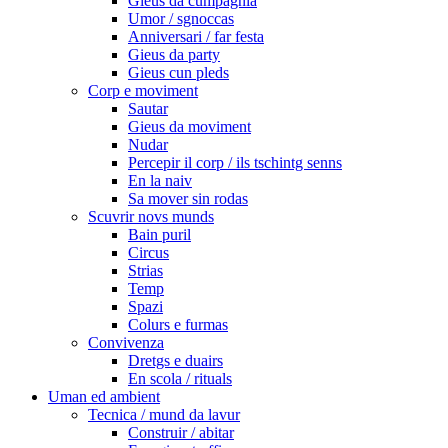
Gieus da cumpagnia
Umor / sgnoccas
Anniversari / far festa
Gieus da party
Gieus cun pleds
Corp e moviment
Sautar
Gieus da moviment
Nudar
Percepir il corp / ils tschintg senns
En la naiv
Sa mover sin rodas
Scuvrir novs munds
Bain puril
Circus
Strias
Temp
Spazi
Colurs e furmas
Convivenza
Dretgs e duairs
En scola / rituals
Uman ed ambient
Tecnica / mund da lavur
Construir / abitar