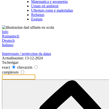
Matematica e geometria
Uman ed ambient
Ulteriurs roms e materialias
Religiun
Englais
Info
Rumantsch
Deutsch
Italiano
Impressum / protecziun da datas
Actualisaziun: 13-12-2024
Tschertgar:
exact
chavazzin
cumplessiv