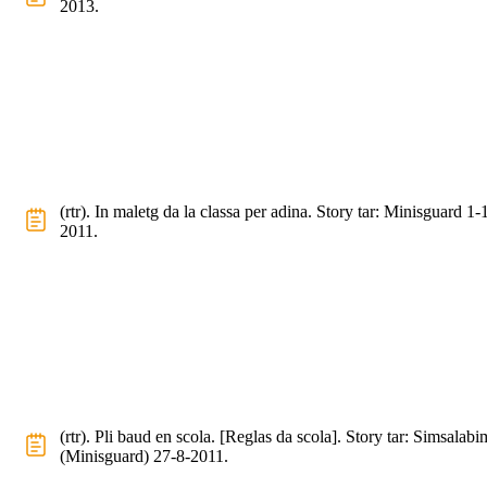
2013.
(rtr). In maletg da la classa per adina. Story tar: Minisguard 1-
2011.
(rtr). Pli baud en scola. [Reglas da scola]. Story tar: Simsalabi
(Minisguard) 27-8-2011.