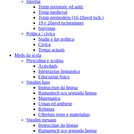
Istorgia
Temp preistoric ed antic
Temp medieval
Temp premodern (16-18avel tsch.)
19 e 20avel tschientaner
Survistas
Politica / civica
Stadis e lur politica
Civica
Temas actuals
Meds da scola
Prescolina e scolina
Activitads
Integraziun linguistica
Educaziun fisica
Stgalim bass
Instrucziun da lingua
Rumantsch sco segunda lingua
Matematica
Uman ed ambient
Religiun
Ulteriurs roms e materialias
Stgalim mesaun
Instrucziun da lingua
Rumantsch sco segunda lingua