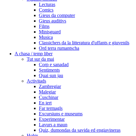
Lecturas
Comics
Gieus da computer
Gieus auditivs
Films
Minisguard
Musica
Classichers da la litteratura d'uffants e giuvenils
Ord terra rumantscha
A chasa / temp liber
Tut sur da mai
Corp e sanadad
Sentiments
Quai sun jau
Activitads
Zambregiar
Malegiar
Cuschinar
En iert
Far termagls
Excursiuns e museums
Experimentar
Lavurs a maun
Quiz, dumondas da savida ed engiavineras
Hobis