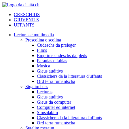
CRESCHIDS
GIUVENILS
UFFANTS
Lecturas e multimedia
Prescolina e scolina
Cudeschs da preleger
Films
Emprims cudeschs da pleds
Paraulas e fablas
Musica
Gieus auditivs
Classichers da la litteratura d'uffants
Ord terra rumantscha
Stgalim bass
Lecturas
Gieus auditivs
Gieus da computer
Computer ed internet
Simsalabim
Classichers da la litteratura d'uffants
Ord terra rumantscha
Stgalim mesaun