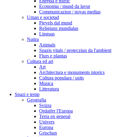
Energia e traffic
Economia / mund da lavur
Communicaziun / novas medias
Uman e societad
Pievels dal mund
Religiuns mundialas
Linguas
Natira
Animals
Spazis vitals / protecziun da l'ambient
Flurs e plantas
Cultura ed art
Art
Architectura e monuments istorics
Cultura populara / usits
Musica
Litteratura
Spazi e temp
Geografia
Svizra
Ordaifer l'Europa
Terra en general
Univers
Europa
Grischun