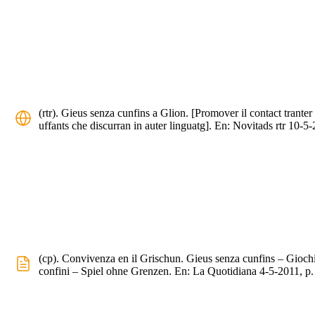
(rtr). Gieus senza cunfins a Glion. [Promover il contact tranter 
uffants che discurran in auter linguatg]. En: Novitads rtr 10-5
(cp). Convivenza en il Grischun. Gieus senza cunfins – Gioch
confini – Spiel ohne Grenzen. En: La Quotidiana 4-5-2011, p.