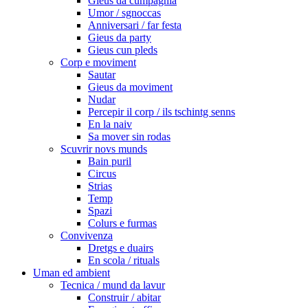
Gieus da cumpagnia
Umor / sgnoccas
Anniversari / far festa
Gieus da party
Gieus cun pleds
Corp e moviment
Sautar
Gieus da moviment
Nudar
Percepir il corp / ils tschintg senns
En la naiv
Sa mover sin rodas
Scuvrir novs munds
Bain puril
Circus
Strias
Temp
Spazi
Colurs e furmas
Convivenza
Dretgs e duairs
En scola / rituals
Uman ed ambient
Tecnica / mund da lavur
Construir / abitar