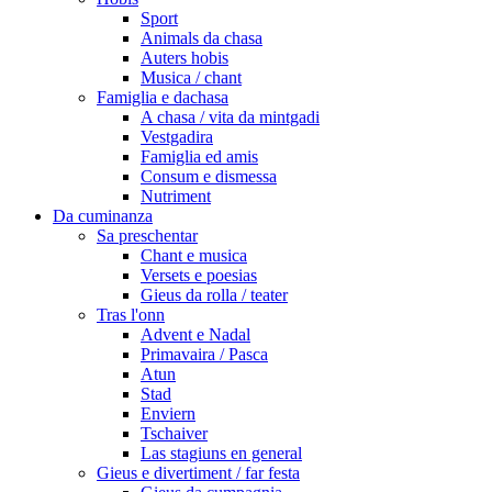
Sport
Animals da chasa
Auters hobis
Musica / chant
Famiglia e dachasa
A chasa / vita da mintgadi
Vestgadira
Famiglia ed amis
Consum e dismessa
Nutriment
Da cuminanza
Sa preschentar
Chant e musica
Versets e poesias
Gieus da rolla / teater
Tras l'onn
Advent e Nadal
Primavaira / Pasca
Atun
Stad
Enviern
Tschaiver
Las stagiuns en general
Gieus e divertiment / far festa