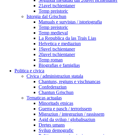
Segunda mesadad dal 20avel tschientaner
21avel tschientaner
Temp preistoric
Istorgia dal Grischun
Manuals e survistas / istoriografia
Temp preistoric
Temp medieval
La Republica da las Trais Lias
Helvetica e mediaziun
19avel tschientaner
20avel tschientaner
Temp roman
Biografias e famiglias
Politica e civica
Civica / administraziun statala
Chantuns, regiuns e vischnancas
Confederaziun
Chantun Grischun
Tematicas actualas
Minoritads etnicas
Guerra e pasch / terrorissem
Migraziun / integraziun / rassissem
Agid da svilup / globalisaziun
Dretgs umans
Svilup demografic