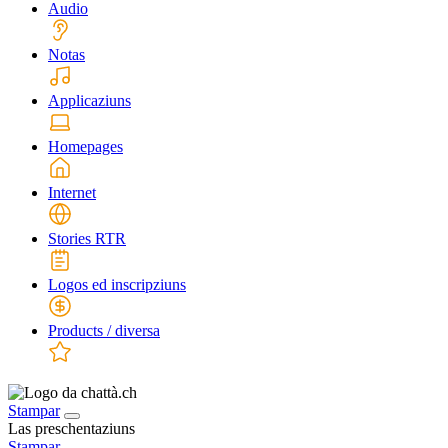
Audio
Notas
Applicaziuns
Homepages
Internet
Stories RTR
Logos ed inscripziuns
Products / diversa
Stampar
Las preschentaziuns
Stampar