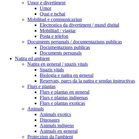
Umor e divertiment
Umor
Quai e tschai
Mobilitad e communicaziun
Electronica da divertiment / mund digital
Mobilitad / viagiar
Posta e telefon
Documents persunals / documentaziuns publicas
Documentaziuns publicas
Documents persunals
Natira ed ambient
Natira en general / spazis vitals
Spazis vitals
Biologia e natira en general
Reservats, parcs da la natira e sendas instructivas
Flurs e plantas
Flurs e plantas en general
Flurs e plantas indigenas
Flurs e plantas exoticas
Animals
Animals exotics
Dinosaurs
Animals indigens
Animals en general
Protecziun da l'ambient