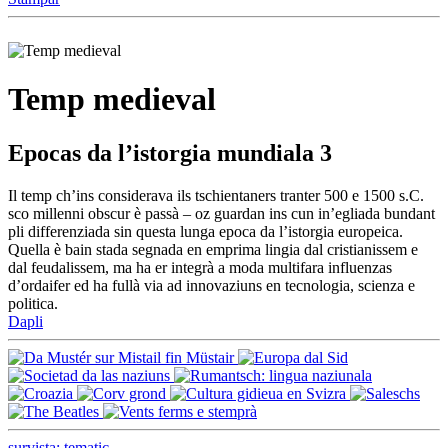
Temp medieval
Epocas da l’istorgia mundiala 3
Il temp ch’ins considerava ils tschientaners tranter 500 e 1500 s.C.
sco millenni obscur è passà – oz guardan ins cun in’egliada bundant
pli differenziada sin questa lunga epoca da l’istorgia europeica.
Quella è bain stada segnada en emprima lingia dal cristianissem e
dal feudalissem, ma ha er integrà a moda multifara influenzas
d’ordaifer ed ha fullà via ad innovaziuns en tecnologia, scienza e
politica.
Dapli
survista: tematic