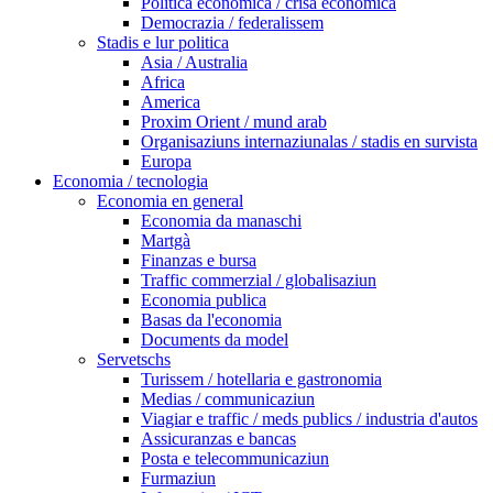
Politica economica / crisa economica
Democrazia / federalissem
Stadis e lur politica
Asia / Australia
Africa
America
Proxim Orient / mund arab
Organisaziuns internaziunalas / stadis en survista
Europa
Economia / tecnologia
Economia en general
Economia da manaschi
Martgà
Finanzas e bursa
Traffic commerzial / globalisaziun
Economia publica
Basas da l'economia
Documents da model
Servetschs
Turissem / hotellaria e gastronomia
Medias / communicaziun
Viagiar e traffic / meds publics / industria d'autos
Assicuranzas e bancas
Posta e telecommunicaziun
Furmaziun