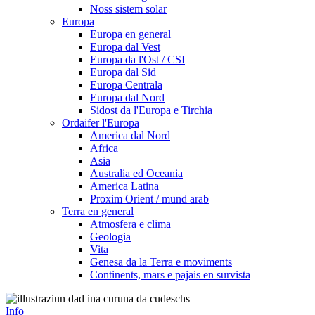
Noss sistem solar
Europa
Europa en general
Europa dal Vest
Europa da l'Ost / CSI
Europa dal Sid
Europa Centrala
Europa dal Nord
Sidost da l'Europa e Tirchia
Ordaifer l'Europa
America dal Nord
Africa
Asia
Australia ed Oceania
America Latina
Proxim Orient / mund arab
Terra en general
Atmosfera e clima
Geologia
Vita
Genesa da la Terra e moviments
Continents, mars e pajais en survista
Info