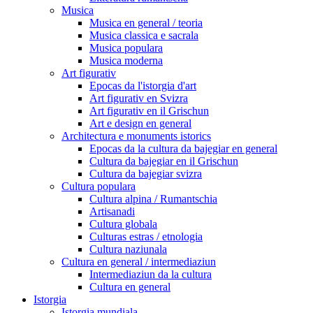
Musica
Musica en general / teoria
Musica classica e sacrala
Musica populara
Musica moderna
Art figurativ
Epocas da l'istorgia d'art
Art figurativ en Svizra
Art figurativ en il Grischun
Art e design en general
Architectura e monuments istorics
Epocas da la cultura da bajegiar en general
Cultura da bajegiar en il Grischun
Cultura da bajegiar svizra
Cultura populara
Cultura alpina / Rumantschia
Artisanadi
Cultura globala
Culturas estras / etnologia
Cultura naziunala
Cultura en general / intermediaziun
Intermediaziun da la cultura
Cultura en general
Istorgia
Istorgia mundiala