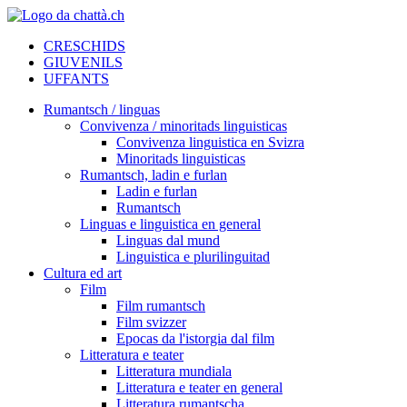
CRESCHIDS
GIUVENILS
UFFANTS
Rumantsch / linguas
Convivenza / minoritads linguisticas
Convivenza linguistica en Svizra
Minoritads linguisticas
Rumantsch, ladin e furlan
Ladin e furlan
Rumantsch
Linguas e linguistica en general
Linguas dal mund
Linguistica e plurilinguitad
Cultura ed art
Film
Film rumantsch
Film svizzer
Epocas da l'istorgia dal film
Litteratura e teater
Litteratura mundiala
Litteratura e teater en general
Litteratura rumantscha