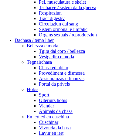
Pel, musculatura e skelet
Tscharvè / sistem da la gnerva
Respiraziun
Tract digestiv
Circulaziun dal sang
Sistem ormonal e limfatic
Organs sexuals / reproducziun
Dachasa / temp liber
Bellezza e moda
Tgira dal corp / bellezza
Vestgadira e moda
Tegnairchasa
Chasa ed abitar
Provediment e dismessa
Assicuranzas e finanzas
Portal da privels
Hobis
Sport
Ulteriurs hobis
Viandar
Animals da chasa
En iert ed en cuschina
Cuschinar
Vivonda da basa
Lavur en iert