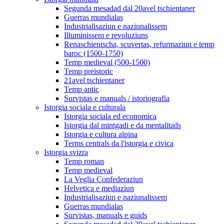
Segunda mesadad dal 20avel tschientaner
Guerras mundialas
Industrialisaziun e naziunalissem
Illuminissem e revoluziuns
Renaschientscha, scuvertas, refurmaziun e temp
baroc (1500-1750)
Temp medieval (500-1500)
Temp preistoric
21avel tschientaner
Temp antic
Survistas e manuals / istoriografia
Istorgia sociala e culturala
Istorgia sociala ed economica
Istorgia dal mintgadi e da mentalitads
Istorgia e cultura alpina
Terms centrals da l'istorgia e civica
Istorgia svizra
Temp roman
Temp medieval
La Veglia Confederaziun
Helvetica e mediaziun
Industrialisaziun e naziunalissem
Guerras mundialas
Survistas, manuals e guids