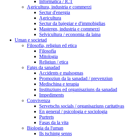
Informatica / ICT
Agricultura, industria e commerzi
Sectur d'energia
Agricultura
Sectur da bajegiar e d'immobiglias
Mastergn, industria e commerzi
Selvicultura / economia da laina
Uman e societad
Filosofia, religiun ed etica
Filosofia
Mitologia
Religiun / etica
Fatgs da sanadad
Accidents e malsognas
Promoziun da la sanadad / prevenziun
Medischina e terapia
Instituziuns ed organisaziuns da sanadad
Impediments
Convivenza
Servetschs socials / organisaziuns caritativas
En general / psicologia e sociologia
Purtrets
Fasas da la vita
Biologia da l'uman
Ils tschintg senns