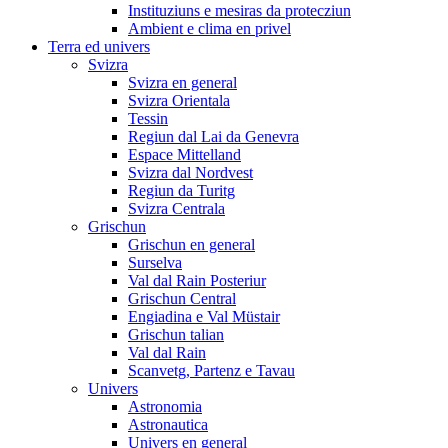
Instituziuns e mesiras da protecziun
Ambient e clima en privel
Terra ed univers
Svizra
Svizra en general
Svizra Orientala
Tessin
Regiun dal Lai da Genevra
Espace Mittelland
Svizra dal Nordvest
Regiun da Turitg
Svizra Centrala
Grischun
Grischun en general
Surselva
Val dal Rain Posteriur
Grischun Central
Engiadina e Val Müstair
Grischun talian
Val dal Rain
Scanvetg, Partenz e Tavau
Univers
Astronomia
Astronautica
Univers en general