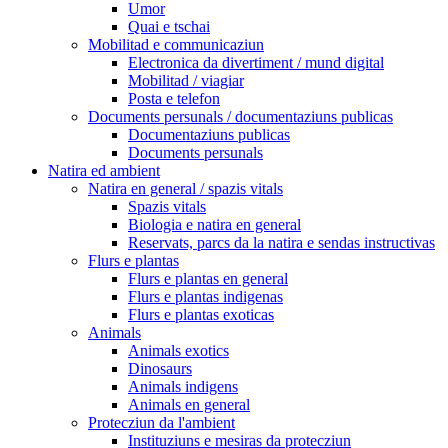
Umor
Quai e tschai
Mobilitad e communicaziun
Electronica da divertiment / mund digital
Mobilitad / viagiar
Posta e telefon
Documents persunals / documentaziuns publicas
Documentaziuns publicas
Documents persunals
Natira ed ambient
Natira en general / spazis vitals
Spazis vitals
Biologia e natira en general
Reservats, parcs da la natira e sendas instructivas
Flurs e plantas
Flurs e plantas en general
Flurs e plantas indigenas
Flurs e plantas exoticas
Animals
Animals exotics
Dinosaurs
Animals indigens
Animals en general
Protecziun da l'ambient
Instituziuns e mesiras da protecziun