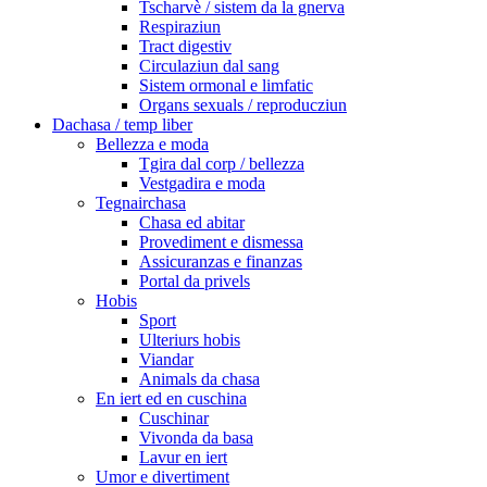
Tscharvè / sistem da la gnerva
Respiraziun
Tract digestiv
Circulaziun dal sang
Sistem ormonal e limfatic
Organs sexuals / reproducziun
Dachasa / temp liber
Bellezza e moda
Tgira dal corp / bellezza
Vestgadira e moda
Tegnairchasa
Chasa ed abitar
Provediment e dismessa
Assicuranzas e finanzas
Portal da privels
Hobis
Sport
Ulteriurs hobis
Viandar
Animals da chasa
En iert ed en cuschina
Cuschinar
Vivonda da basa
Lavur en iert
Umor e divertiment