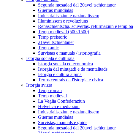
Segunda mesadad dal 20avel tschientaner
Guerras mundialas
Industrialisaziun e naziunalissem
Illuminissem e revoluziuns
Renaschientscha, scuvertas, refurmaziun e temp b
Temp medieval (500-1500)
Temp preistoric
21avel tschientaner
Temp antic
Survistas e manuals / istoriografia
Istorgia sociala e culturala
Istorgia sociala ed economica
Istorgia dal mintgadi e da mentalitads
Istorgia e cultura alpina
Terms centrals da l'istorgia e civica
Istorgia svizra
Temp roman
Temp medieval
La Veglia Confederaziun
Helvetica e mediaziun
Industrialisaziun e naziunalissem
Guerras mundialas
Survistas, manuals e guids
Segunda mesadad dal 20avel tschientaner