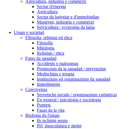
Agricultura, industria e commerzi
Sectur d'energia
Agricultura
Sectur da bajegiar e d'immobiglias
Mastergn, industria e commerzi
Selvicultura / economia da laina
Uman e societad
Filosofia, religiun ed etica
Filosofia
Mitologia
Religiun / etica
Fatgs da sanadad
Accidents e malsognas
Promoziun da la sanadad / prevenziun
Medischina e terapia
Instituziuns ed organisaziuns da sanadad
Impediments
Convivenza
Servetschs socials / organisaziuns caritativas
En general / psicologia e sociologia
Purtrets
Fasas da la vita
Biologia da l'uman
Ils tschintg senns
Pel, musculatura e skelet