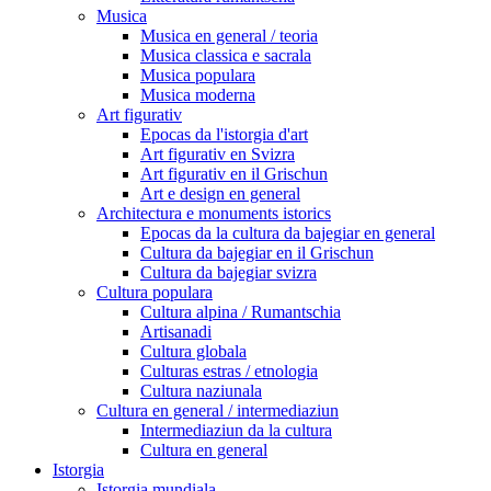
Musica
Musica en general / teoria
Musica classica e sacrala
Musica populara
Musica moderna
Art figurativ
Epocas da l'istorgia d'art
Art figurativ en Svizra
Art figurativ en il Grischun
Art e design en general
Architectura e monuments istorics
Epocas da la cultura da bajegiar en general
Cultura da bajegiar en il Grischun
Cultura da bajegiar svizra
Cultura populara
Cultura alpina / Rumantschia
Artisanadi
Cultura globala
Culturas estras / etnologia
Cultura naziunala
Cultura en general / intermediaziun
Intermediaziun da la cultura
Cultura en general
Istorgia
Istorgia mundiala