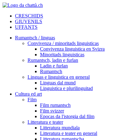
CRESCHIDS
GIUVENILS
UFFANTS
Rumantsch / linguas
Convivenza / minoritads linguisticas
Convivenza linguistica en Svizra
Minoritads linguisticas
Rumantsch, ladin e furlan
Ladin e furlan
Rumantsch
Linguas e linguistica en general
Linguas dal mund
Linguistica e plurilinguitad
Cultura ed art
Film
Film rumantsch
Film svizzer
Epocas da l'istorgia dal film
Litteratura e teater
Litteratura mundiala
Litteratura e teater en general
Litteratura rumantscha