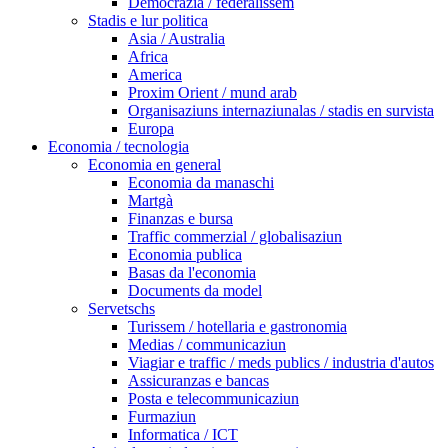
Democrazia / federalissem
Stadis e lur politica
Asia / Australia
Africa
America
Proxim Orient / mund arab
Organisaziuns internaziunalas / stadis en survista
Europa
Economia / tecnologia
Economia en general
Economia da manaschi
Martgà
Finanzas e bursa
Traffic commerzial / globalisaziun
Economia publica
Basas da l'economia
Documents da model
Servetschs
Turissem / hotellaria e gastronomia
Medias / communicaziun
Viagiar e traffic / meds publics / industria d'autos
Assicuranzas e bancas
Posta e telecommunicaziun
Furmaziun
Informatica / ICT