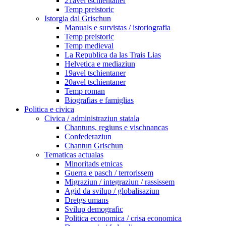
21avel tschientaner
Temp preistoric
Istorgia dal Grischun
Manuals e survistas / istoriografia
Temp preistoric
Temp medieval
La Republica da las Trais Lias
Helvetica e mediaziun
19avel tschientaner
20avel tschientaner
Temp roman
Biografias e famiglias
Politica e civica
Civica / administraziun statala
Chantuns, regiuns e vischnancas
Confederaziun
Chantun Grischun
Tematicas actualas
Minoritads etnicas
Guerra e pasch / terrorissem
Migraziun / integraziun / rassissem
Agid da svilup / globalisaziun
Dretgs umans
Svilup demografic
Politica economica / crisa economica