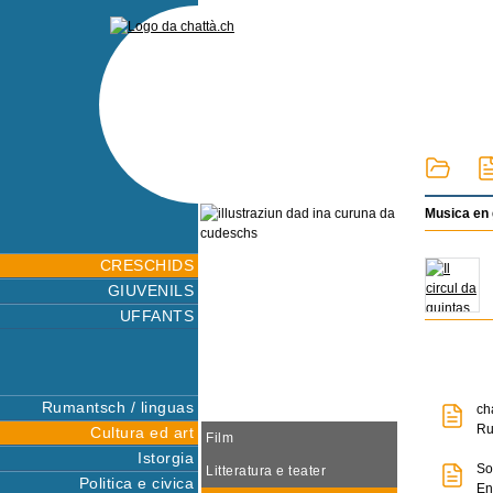
Musica en g
CRESCHIDS
GIUVENILS
UFFANTS
Rumantsch / linguas
ch
Ru
Cultura ed art
Film
Istorgia
So
Litteratura e teater
Politica e civica
En