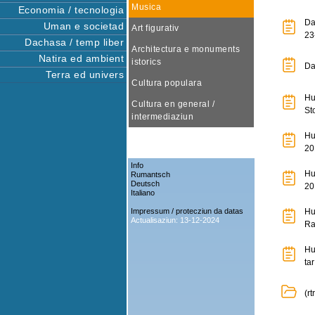
Musica
Economia / tecnologia
Da
Uman e societad
Art figurativ
23
Dachasa / temp liber
Architectura e monuments
Natira ed ambient
istorics
Da
Terra ed univers
Cultura populara
Hu
Cultura en general /
St
intermediaziun
Hu
20
Info
Hu
Rumantsch
Deutsch
20
Italiano
Impressum / protecziun da datas
Hu
Actualisaziun: 13-12-2024
Ra
Hu
ta
(r