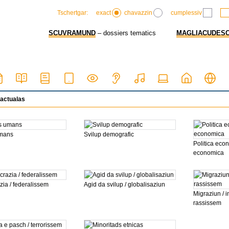
exact
chavazzin
cumplessiv
Tschertgar:
SCUVRAMUND
– dossiers tematics
MAGLIACUDES
actualas
umans
Svilup demografic
Politica econ
economica
ia / federalissem
Agid da svilup / globalisaziun
Migraziun / i
rassissem