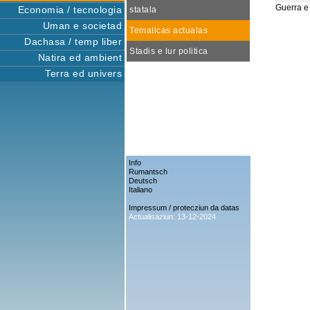
Guerra e 
Economia / tecnologia
statala
Uman e societad
Tematicas actualas
Dachasa / temp liber
Stadis e lur politica
Natira ed ambient
Terra ed univers
Info
Rumantsch
Deutsch
Italiano
Impressum / protecziun da datas
Actualisaziun: 13-12-2024