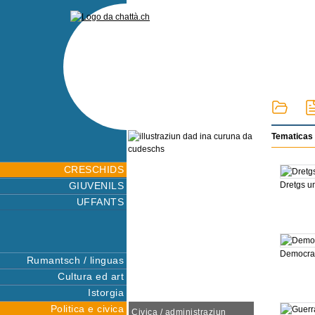
Tematicas 
CRESCHIDS
GIUVENILS
Dretgs 
UFFANTS
Democraz
Rumantsch / linguas
Cultura ed art
Istorgia
Politica e civica
Civica / administraziun