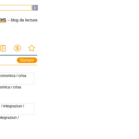
CHS
– blog da lectura
Stampar
omica / crisa
ntegraziun /