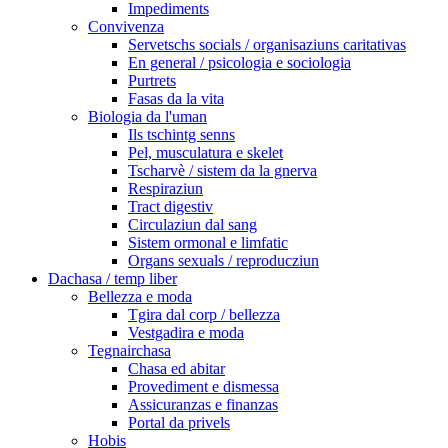
Impediments
Convivenza
Servetschs socials / organisaziuns caritativas
En general / psicologia e sociologia
Purtrets
Fasas da la vita
Biologia da l'uman
Ils tschintg senns
Pel, musculatura e skelet
Tscharvè / sistem da la gnerva
Respiraziun
Tract digestiv
Circulaziun dal sang
Sistem ormonal e limfatic
Organs sexuals / reproducziun
Dachasa / temp liber
Bellezza e moda
Tgira dal corp / bellezza
Vestgadira e moda
Tegnairchasa
Chasa ed abitar
Provediment e dismessa
Assicuranzas e finanzas
Portal da privels
Hobis