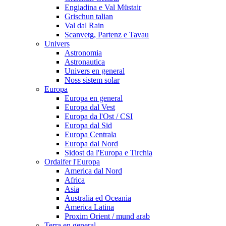
Engiadina e Val Müstair
Grischun talian
Val dal Rain
Scanvetg, Partenz e Tavau
Univers
Astronomia
Astronautica
Univers en general
Noss sistem solar
Europa
Europa en general
Europa dal Vest
Europa da l'Ost / CSI
Europa dal Sid
Europa Centrala
Europa dal Nord
Sidost da l'Europa e Tirchia
Ordaifer l'Europa
America dal Nord
Africa
Asia
Australia ed Oceania
America Latina
Proxim Orient / mund arab
Terra en general