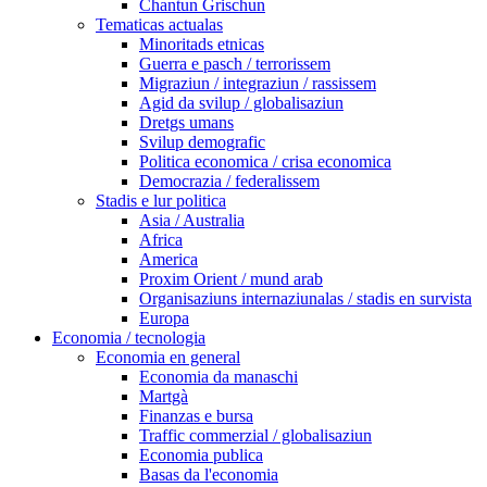
Chantun Grischun
Tematicas actualas
Minoritads etnicas
Guerra e pasch / terrorissem
Migraziun / integraziun / rassissem
Agid da svilup / globalisaziun
Dretgs umans
Svilup demografic
Politica economica / crisa economica
Democrazia / federalissem
Stadis e lur politica
Asia / Australia
Africa
America
Proxim Orient / mund arab
Organisaziuns internaziunalas / stadis en survista
Europa
Economia / tecnologia
Economia en general
Economia da manaschi
Martgà
Finanzas e bursa
Traffic commerzial / globalisaziun
Economia publica
Basas da l'economia