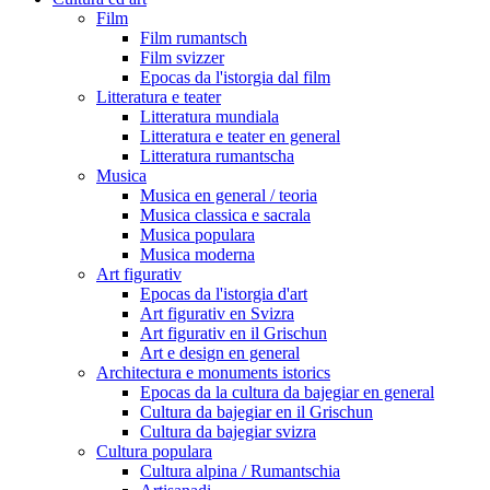
Film
Film rumantsch
Film svizzer
Epocas da l'istorgia dal film
Litteratura e teater
Litteratura mundiala
Litteratura e teater en general
Litteratura rumantscha
Musica
Musica en general / teoria
Musica classica e sacrala
Musica populara
Musica moderna
Art figurativ
Epocas da l'istorgia d'art
Art figurativ en Svizra
Art figurativ en il Grischun
Art e design en general
Architectura e monuments istorics
Epocas da la cultura da bajegiar en general
Cultura da bajegiar en il Grischun
Cultura da bajegiar svizra
Cultura populara
Cultura alpina / Rumantschia