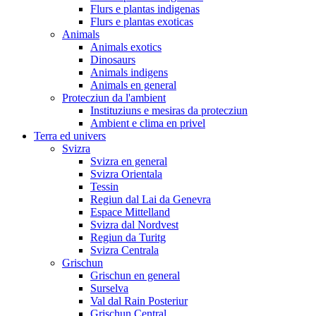
Flurs e plantas indigenas
Flurs e plantas exoticas
Animals
Animals exotics
Dinosaurs
Animals indigens
Animals en general
Protecziun da l'ambient
Instituziuns e mesiras da protecziun
Ambient e clima en privel
Terra ed univers
Svizra
Svizra en general
Svizra Orientala
Tessin
Regiun dal Lai da Genevra
Espace Mittelland
Svizra dal Nordvest
Regiun da Turitg
Svizra Centrala
Grischun
Grischun en general
Surselva
Val dal Rain Posteriur
Grischun Central