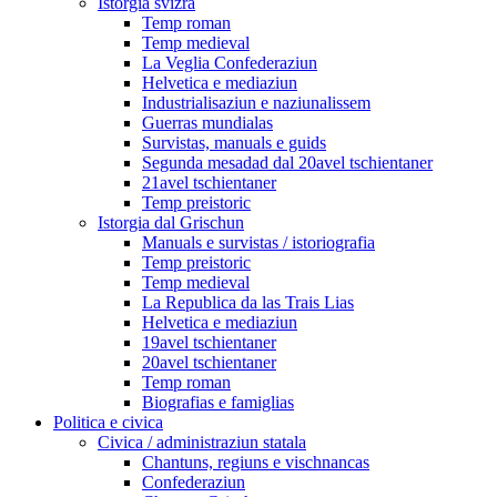
Istorgia svizra
Temp roman
Temp medieval
La Veglia Confederaziun
Helvetica e mediaziun
Industrialisaziun e naziunalissem
Guerras mundialas
Survistas, manuals e guids
Segunda mesadad dal 20avel tschientaner
21avel tschientaner
Temp preistoric
Istorgia dal Grischun
Manuals e survistas / istoriografia
Temp preistoric
Temp medieval
La Republica da las Trais Lias
Helvetica e mediaziun
19avel tschientaner
20avel tschientaner
Temp roman
Biografias e famiglias
Politica e civica
Civica / administraziun statala
Chantuns, regiuns e vischnancas
Confederaziun