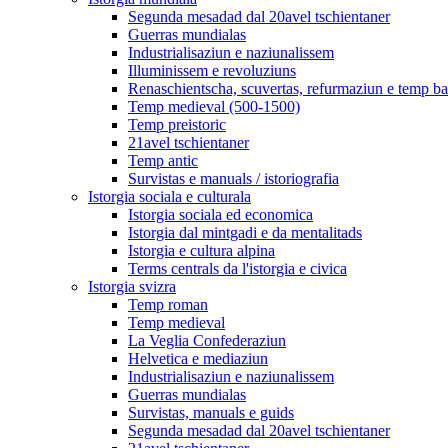
Segunda mesadad dal 20avel tschientaner
Guerras mundialas
Industrialisaziun e naziunalissem
Illuminissem e revoluziuns
Renaschientscha, scuvertas, refurmaziun e temp b
Temp medieval (500-1500)
Temp preistoric
21avel tschientaner
Temp antic
Survistas e manuals / istoriografia
Istorgia sociala e culturala
Istorgia sociala ed economica
Istorgia dal mintgadi e da mentalitads
Istorgia e cultura alpina
Terms centrals da l'istorgia e civica
Istorgia svizra
Temp roman
Temp medieval
La Veglia Confederaziun
Helvetica e mediaziun
Industrialisaziun e naziunalissem
Guerras mundialas
Survistas, manuals e guids
Segunda mesadad dal 20avel tschientaner