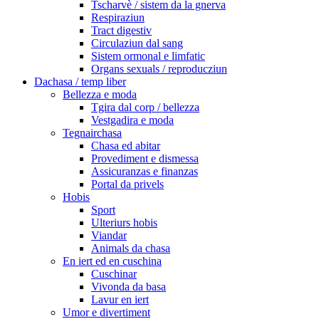
Tscharvè / sistem da la gnerva
Respiraziun
Tract digestiv
Circulaziun dal sang
Sistem ormonal e limfatic
Organs sexuals / reproducziun
Dachasa / temp liber
Bellezza e moda
Tgira dal corp / bellezza
Vestgadira e moda
Tegnairchasa
Chasa ed abitar
Provediment e dismessa
Assicuranzas e finanzas
Portal da privels
Hobis
Sport
Ulteriurs hobis
Viandar
Animals da chasa
En iert ed en cuschina
Cuschinar
Vivonda da basa
Lavur en iert
Umor e divertiment