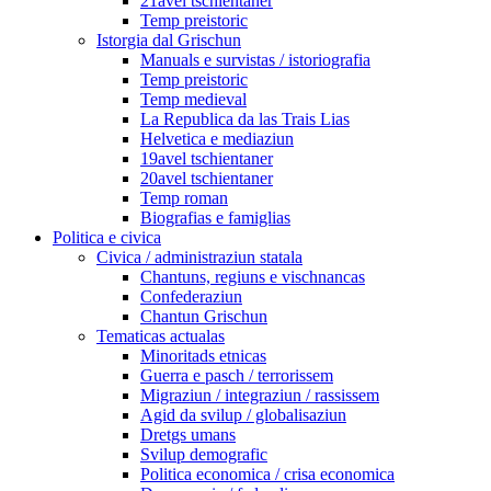
21avel tschientaner
Temp preistoric
Istorgia dal Grischun
Manuals e survistas / istoriografia
Temp preistoric
Temp medieval
La Republica da las Trais Lias
Helvetica e mediaziun
19avel tschientaner
20avel tschientaner
Temp roman
Biografias e famiglias
Politica e civica
Civica / administraziun statala
Chantuns, regiuns e vischnancas
Confederaziun
Chantun Grischun
Tematicas actualas
Minoritads etnicas
Guerra e pasch / terrorissem
Migraziun / integraziun / rassissem
Agid da svilup / globalisaziun
Dretgs umans
Svilup demografic
Politica economica / crisa economica