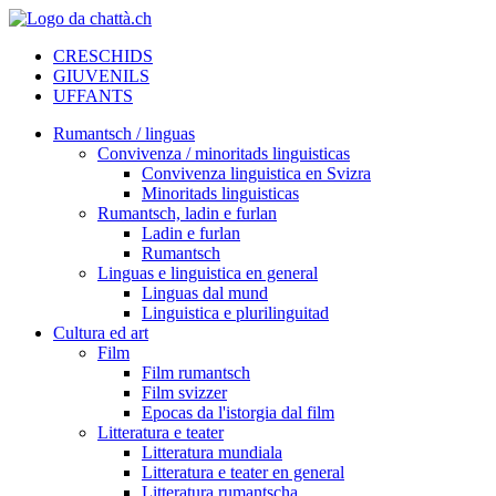
CRESCHIDS
GIUVENILS
UFFANTS
Rumantsch / linguas
Convivenza / minoritads linguisticas
Convivenza linguistica en Svizra
Minoritads linguisticas
Rumantsch, ladin e furlan
Ladin e furlan
Rumantsch
Linguas e linguistica en general
Linguas dal mund
Linguistica e plurilinguitad
Cultura ed art
Film
Film rumantsch
Film svizzer
Epocas da l'istorgia dal film
Litteratura e teater
Litteratura mundiala
Litteratura e teater en general
Litteratura rumantscha