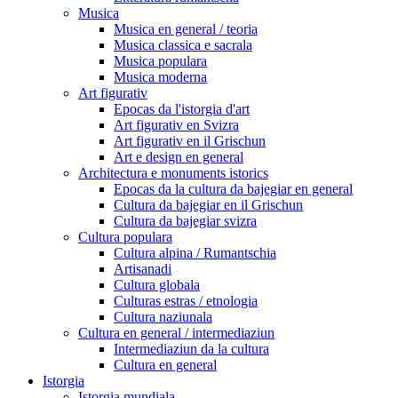
Musica
Musica en general / teoria
Musica classica e sacrala
Musica populara
Musica moderna
Art figurativ
Epocas da l'istorgia d'art
Art figurativ en Svizra
Art figurativ en il Grischun
Art e design en general
Architectura e monuments istorics
Epocas da la cultura da bajegiar en general
Cultura da bajegiar en il Grischun
Cultura da bajegiar svizra
Cultura populara
Cultura alpina / Rumantschia
Artisanadi
Cultura globala
Culturas estras / etnologia
Cultura naziunala
Cultura en general / intermediaziun
Intermediaziun da la cultura
Cultura en general
Istorgia
Istorgia mundiala