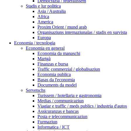
Democrazia / federalissem
Stadis e lur politica
Asia / Australia
Africa
America
Proxim Orient / mund arab
Organisaziuns internaziunalas / stadis en survista
Europa
Economia / tecnologia
Economia en general
Economia da manaschi
Martgà
Finanzas e bursa
Traffic commerzial / globalisaziun
Economia publica
Basas da l'economia
Documents da model
Servetschs
Turissem / hotellaria e gastronomia
Medias / communicaziun
Viagiar e traffic / meds publics / industria d'autos
Assicuranzas e bancas
Posta e telecommunicaziun
Furmaziun
Informatica / ICT