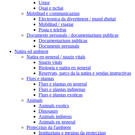
Umor
Quai e tschai
Mobilitad e communicaziun
Electronica da divertiment / mund digital
Mobilitad / viagiar
Posta e telefon
Documents persunals / documentaziuns publicas
Documentaziuns publicas
Documents persunals
Natira ed ambient
Natira en general / spazis vitals
Spazis vitals
Biologia e natira en general
Reservats, parcs da la natira e sendas instructivas
Flurs e plantas
Flurs e plantas en general
Flurs e plantas indigenas
Flurs e plantas exoticas
Animals
Animals exotics
Dinosaurs
Animals indigens
Animals en general
Protecziun da l'ambient
Instituziuns e mesiras da protecziun