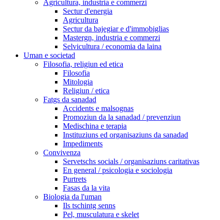
Agricultura, industria e commerzi
Sectur d'energia
Agricultura
Sectur da bajegiar e d'immobiglias
Mastergn, industria e commerzi
Selvicultura / economia da laina
Uman e societad
Filosofia, religiun ed etica
Filosofia
Mitologia
Religiun / etica
Fatgs da sanadad
Accidents e malsognas
Promoziun da la sanadad / prevenziun
Medischina e terapia
Instituziuns ed organisaziuns da sanadad
Impediments
Convivenza
Servetschs socials / organisaziuns caritativas
En general / psicologia e sociologia
Purtrets
Fasas da la vita
Biologia da l'uman
Ils tschintg senns
Pel, musculatura e skelet