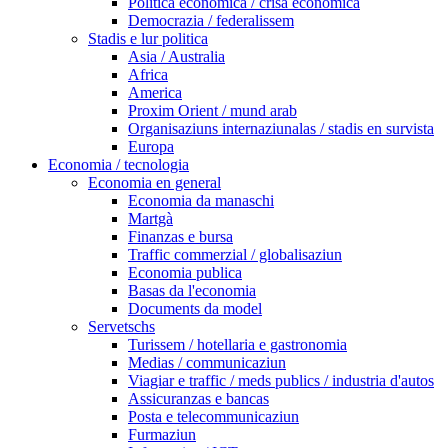
Politica economica / crisa economica
Democrazia / federalissem
Stadis e lur politica
Asia / Australia
Africa
America
Proxim Orient / mund arab
Organisaziuns internaziunalas / stadis en survista
Europa
Economia / tecnologia
Economia en general
Economia da manaschi
Martgà
Finanzas e bursa
Traffic commerzial / globalisaziun
Economia publica
Basas da l'economia
Documents da model
Servetschs
Turissem / hotellaria e gastronomia
Medias / communicaziun
Viagiar e traffic / meds publics / industria d'autos
Assicuranzas e bancas
Posta e telecommunicaziun
Furmaziun