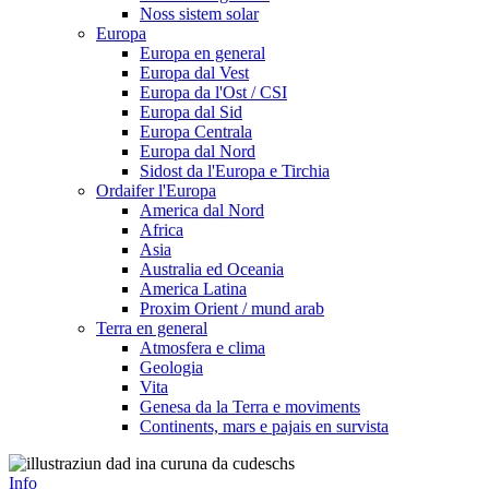
Noss sistem solar
Europa
Europa en general
Europa dal Vest
Europa da l'Ost / CSI
Europa dal Sid
Europa Centrala
Europa dal Nord
Sidost da l'Europa e Tirchia
Ordaifer l'Europa
America dal Nord
Africa
Asia
Australia ed Oceania
America Latina
Proxim Orient / mund arab
Terra en general
Atmosfera e clima
Geologia
Vita
Genesa da la Terra e moviments
Continents, mars e pajais en survista
Info