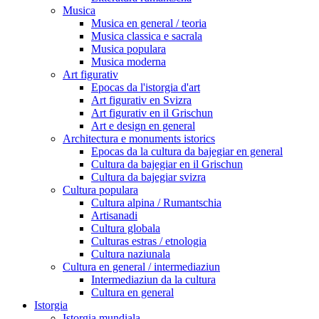
Musica
Musica en general / teoria
Musica classica e sacrala
Musica populara
Musica moderna
Art figurativ
Epocas da l'istorgia d'art
Art figurativ en Svizra
Art figurativ en il Grischun
Art e design en general
Architectura e monuments istorics
Epocas da la cultura da bajegiar en general
Cultura da bajegiar en il Grischun
Cultura da bajegiar svizra
Cultura populara
Cultura alpina / Rumantschia
Artisanadi
Cultura globala
Culturas estras / etnologia
Cultura naziunala
Cultura en general / intermediaziun
Intermediaziun da la cultura
Cultura en general
Istorgia
Istorgia mundiala