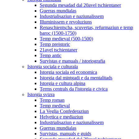
Segunda mesadad dal 20avel tschientaner
Guerras mundialas
Industrialisaziun e naziunalissem
Illuminissem e revoluziuns
Renaschientscha, scuvertas, refurmaziun e temp
baroc (1500-1750)
Temp medieval (500-1500)
Temp preistoric
21avel tschientaner
Temp antic
Survistas e manuals / istoriografia
Istorgia sociala e culturala
Istorgia sociala ed economica
Istorgia dal mintgadi e da mentalitads
Istorgia e cultura alpina
Terms centrals da l'istorgia e civica
Istorgia svizra
Temp roman
Temp medieval
La Veglia Confederaziun
Helvetica e mediaziun
Industrialisaziun e naziunalissem
Guerras mundialas
Survistas, manuals e guids