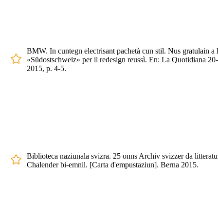
BMW. In cuntegn electrisant pachetà cun stil. Nus gratulain a 
«Südostschweiz» per il redesign reussì. En: La Quotidiana 20
2015, p. 4-5.
Biblioteca naziunala svizra. 25 onns Archiv svizzer da litteratu
Chalender bi-emnil. [Carta d'empustaziun]. Berna 2015.