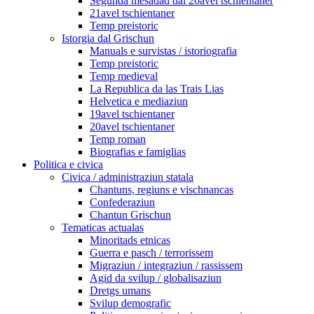
Segunda mesadad dal 20avel tschientaner
21avel tschientaner
Temp preistoric
Istorgia dal Grischun
Manuals e survistas / istoriografia
Temp preistoric
Temp medieval
La Republica da las Trais Lias
Helvetica e mediaziun
19avel tschientaner
20avel tschientaner
Temp roman
Biografias e famiglias
Politica e civica
Civica / administraziun statala
Chantuns, regiuns e vischnancas
Confederaziun
Chantun Grischun
Tematicas actualas
Minoritads etnicas
Guerra e pasch / terrorissem
Migraziun / integraziun / rassissem
Agid da svilup / globalisaziun
Dretgs umans
Svilup demografic