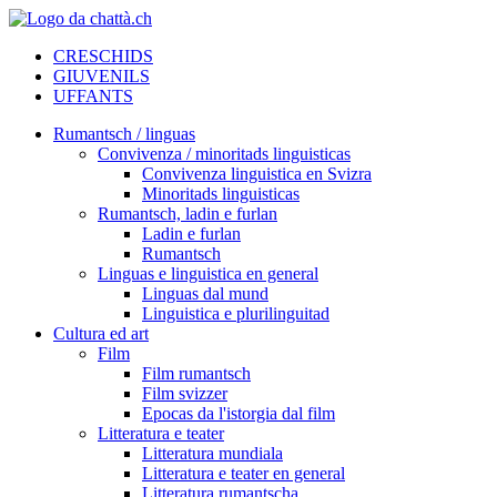
CRESCHIDS
GIUVENILS
UFFANTS
Rumantsch / linguas
Convivenza / minoritads linguisticas
Convivenza linguistica en Svizra
Minoritads linguisticas
Rumantsch, ladin e furlan
Ladin e furlan
Rumantsch
Linguas e linguistica en general
Linguas dal mund
Linguistica e plurilinguitad
Cultura ed art
Film
Film rumantsch
Film svizzer
Epocas da l'istorgia dal film
Litteratura e teater
Litteratura mundiala
Litteratura e teater en general
Litteratura rumantscha