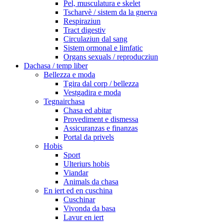
Pel, musculatura e skelet
Tscharvè / sistem da la gnerva
Respiraziun
Tract digestiv
Circulaziun dal sang
Sistem ormonal e limfatic
Organs sexuals / reproducziun
Dachasa / temp liber
Bellezza e moda
Tgira dal corp / bellezza
Vestgadira e moda
Tegnairchasa
Chasa ed abitar
Provediment e dismessa
Assicuranzas e finanzas
Portal da privels
Hobis
Sport
Ulteriurs hobis
Viandar
Animals da chasa
En iert ed en cuschina
Cuschinar
Vivonda da basa
Lavur en iert