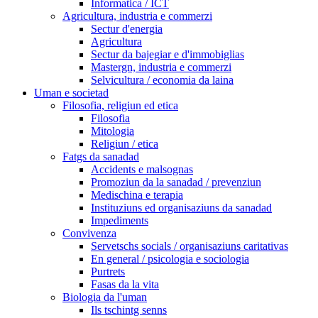
Informatica / ICT
Agricultura, industria e commerzi
Sectur d'energia
Agricultura
Sectur da bajegiar e d'immobiglias
Mastergn, industria e commerzi
Selvicultura / economia da laina
Uman e societad
Filosofia, religiun ed etica
Filosofia
Mitologia
Religiun / etica
Fatgs da sanadad
Accidents e malsognas
Promoziun da la sanadad / prevenziun
Medischina e terapia
Instituziuns ed organisaziuns da sanadad
Impediments
Convivenza
Servetschs socials / organisaziuns caritativas
En general / psicologia e sociologia
Purtrets
Fasas da la vita
Biologia da l'uman
Ils tschintg senns