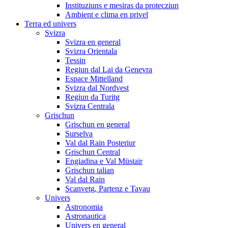
Instituziuns e mesiras da protecziun
Ambient e clima en privel
Terra ed univers
Svizra
Svizra en general
Svizra Orientala
Tessin
Regiun dal Lai da Genevra
Espace Mittelland
Svizra dal Nordvest
Regiun da Turitg
Svizra Centrala
Grischun
Grischun en general
Surselva
Val dal Rain Posteriur
Grischun Central
Engiadina e Val Müstair
Grischun talian
Val dal Rain
Scanvetg, Partenz e Tavau
Univers
Astronomia
Astronautica
Univers en general