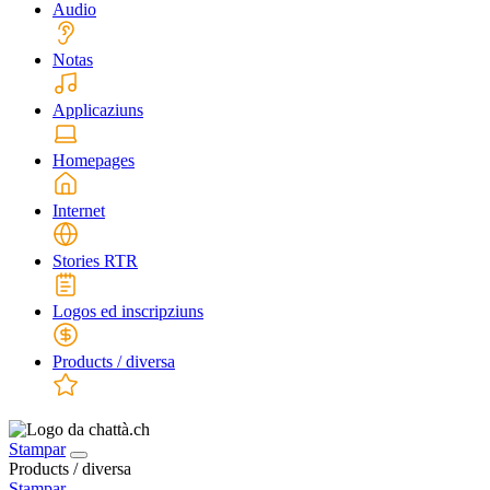
Audio
Notas
Applicaziuns
Homepages
Internet
Stories RTR
Logos ed inscripziuns
Products / diversa
Stampar
Products / diversa
Stampar