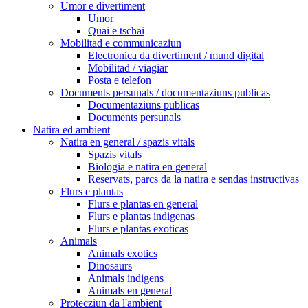
Umor e divertiment
Umor
Quai e tschai
Mobilitad e communicaziun
Electronica da divertiment / mund digital
Mobilitad / viagiar
Posta e telefon
Documents persunals / documentaziuns publicas
Documentaziuns publicas
Documents persunals
Natira ed ambient
Natira en general / spazis vitals
Spazis vitals
Biologia e natira en general
Reservats, parcs da la natira e sendas instructivas
Flurs e plantas
Flurs e plantas en general
Flurs e plantas indigenas
Flurs e plantas exoticas
Animals
Animals exotics
Dinosaurs
Animals indigens
Animals en general
Protecziun da l'ambient