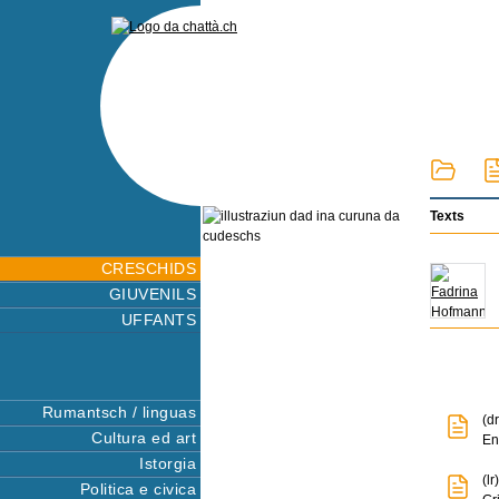
Texts
CRESCHIDS
GIUVENILS
UFFANTS
Rumantsch / linguas
(d
Cultura ed art
En
Istorgia
(l
Politica e civica