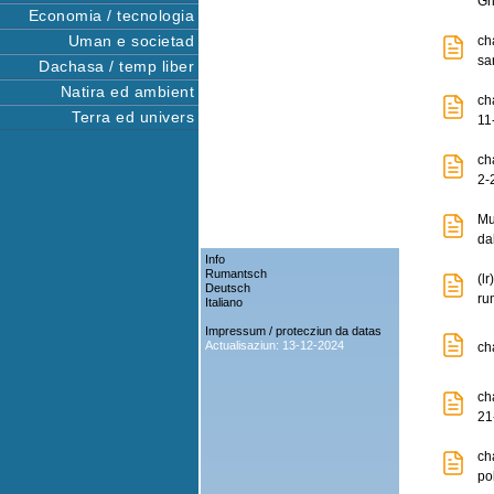
Gr
Economia / tecnologia
Uman e societad
ch
sa
Dachasa / temp liber
Natira ed ambient
ch
Terra ed univers
11
ch
2-
Mu
da
Info
Rumantsch
(l
Deutsch
ru
Italiano
Impressum / protecziun da datas
Actualisaziun: 13-12-2024
ch
ch
21
ch
po