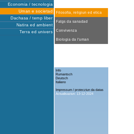
Economia / tecnologia
Uman e societad
Filosofia, religiun ed etica
Dachasa / temp liber
Fatgs da sanadad
Natira ed ambient
Convivenza
Terra ed univers
Biologia da l'uman
Info
Rumantsch
Deutsch
Italiano
Impressum / protecziun da datas
Actualisaziun: 13-12-2024