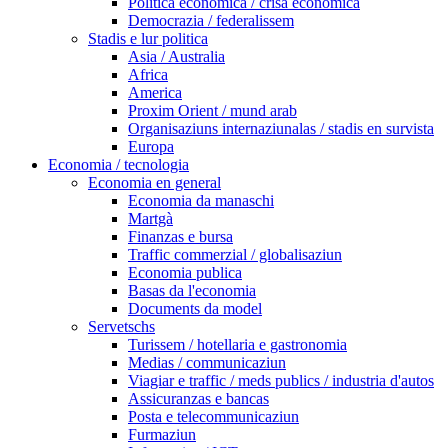
Politica economica / crisa economica
Democrazia / federalissem
Stadis e lur politica
Asia / Australia
Africa
America
Proxim Orient / mund arab
Organisaziuns internaziunalas / stadis en survista
Europa
Economia / tecnologia
Economia en general
Economia da manaschi
Martgà
Finanzas e bursa
Traffic commerzial / globalisaziun
Economia publica
Basas da l'economia
Documents da model
Servetschs
Turissem / hotellaria e gastronomia
Medias / communicaziun
Viagiar e traffic / meds publics / industria d'autos
Assicuranzas e bancas
Posta e telecommunicaziun
Furmaziun