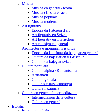
Musica
Musica en general / teoria
Musica classica e sacrala
Musica populara
Musica moderna
Art figurativ
Epocas da l'istorgia d'art
Art figurativ en Svizra
Art figurativ en il Grischun
Art e design en general
Architectura e monuments istorics
Epocas da la cultura da bajegiar en general
Cultura da bajegiar en il Grischun
Cultura da bajegiar svizra
Cultura populara
Cultura alpina / Rumantschia
Artisanadi
Cultura globala
Culturas estras / etnologia
Cultura naziunala
Cultura en general / intermediaziun
Intermediaziun da la cultura
Cultura en general
Istorgia
Istorgia mundiala