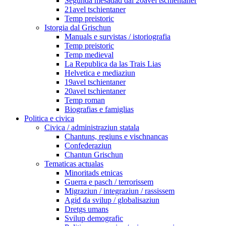
Segunda mesadad dal 20avel tschientaner
21avel tschientaner
Temp preistoric
Istorgia dal Grischun
Manuals e survistas / istoriografia
Temp preistoric
Temp medieval
La Republica da las Trais Lias
Helvetica e mediaziun
19avel tschientaner
20avel tschientaner
Temp roman
Biografias e famiglias
Politica e civica
Civica / administraziun statala
Chantuns, regiuns e vischnancas
Confederaziun
Chantun Grischun
Tematicas actualas
Minoritads etnicas
Guerra e pasch / terrorissem
Migraziun / integraziun / rassissem
Agid da svilup / globalisaziun
Dretgs umans
Svilup demografic