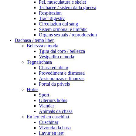
Pel, musculatura e skelet
Tscharvè / sistem da la gnerva
Respiraziun
Tract digestiv
Circulaziun dal sang
Sistem ormonal e limfatic
Organs sexuals / reproducziun
Dachasa / temp liber
Bellezza e moda
Tgira dal corp / bellezza
Vestgadira e moda
Tegnairchasa
Chasa ed abitar
Provediment e dismessa
Assicuranzas e finanzas
Portal da privels
Hobis
Sport
Ulteriurs hobis
Viandar
Animals da chasa
En iert ed en cuschina
Cuschinar
Vivonda da basa
Lavur en iert