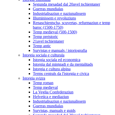
Segunda mesadad dal 20avel tschientaner
Guerras mundialas
Industrialisaziun e naziunalissem
Illuminissem e revoluziuns
Renaschientscha, scuvertas, refurmaziun e temp
baroc (1500-1750)
Temp medieval (500-1500)
Temp preistoric
21avel tschientaner
Temp antic
Survistas e manuals / istoriografia
Istorgia sociala e culturala
Istorgia sociala ed economica
Istorgia dal mintgadi e da mentalitads
Istorgia e cultura alpina
Terms centrals da l'istorgia e civica
Istorgia svizra
Temp roman
Temp medieval
La Veglia Confederaziun
Helvetica e mediaziun
Industrialisaziun e naziunalissem
Guerras mundialas
Survistas, manuals e guids