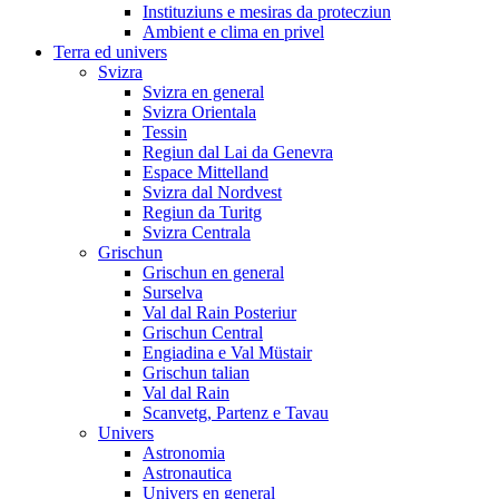
Instituziuns e mesiras da protecziun
Ambient e clima en privel
Terra ed univers
Svizra
Svizra en general
Svizra Orientala
Tessin
Regiun dal Lai da Genevra
Espace Mittelland
Svizra dal Nordvest
Regiun da Turitg
Svizra Centrala
Grischun
Grischun en general
Surselva
Val dal Rain Posteriur
Grischun Central
Engiadina e Val Müstair
Grischun talian
Val dal Rain
Scanvetg, Partenz e Tavau
Univers
Astronomia
Astronautica
Univers en general