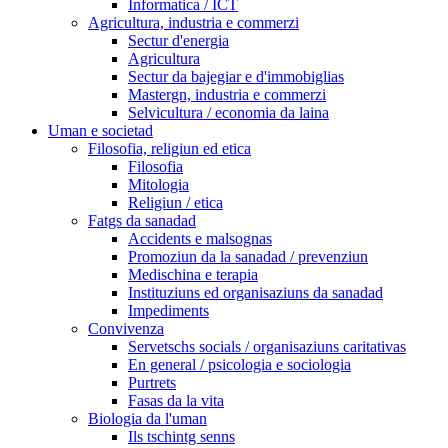
Informatica / ICT
Agricultura, industria e commerzi
Sectur d'energia
Agricultura
Sectur da bajegiar e d'immobiglias
Mastergn, industria e commerzi
Selvicultura / economia da laina
Uman e societad
Filosofia, religiun ed etica
Filosofia
Mitologia
Religiun / etica
Fatgs da sanadad
Accidents e malsognas
Promoziun da la sanadad / prevenziun
Medischina e terapia
Instituziuns ed organisaziuns da sanadad
Impediments
Convivenza
Servetschs socials / organisaziuns caritativas
En general / psicologia e sociologia
Purtrets
Fasas da la vita
Biologia da l'uman
Ils tschintg senns