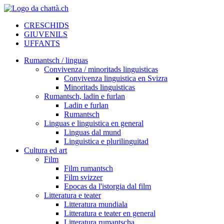
CRESCHIDS
GIUVENILS
UFFANTS
Rumantsch / linguas
Convivenza / minoritads linguisticas
Convivenza linguistica en Svizra
Minoritads linguisticas
Rumantsch, ladin e furlan
Ladin e furlan
Rumantsch
Linguas e linguistica en general
Linguas dal mund
Linguistica e plurilinguitad
Cultura ed art
Film
Film rumantsch
Film svizzer
Epocas da l'istorgia dal film
Litteratura e teater
Litteratura mundiala
Litteratura e teater en general
Litteratura rumantscha