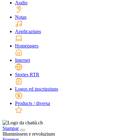
Audio
Notas
Applicaziuns
Homepages
Internet
Stories RTR
Logos ed inscripziuns
Products / diversa
Stampar
Illuminissem e revoluziuns
Stampar