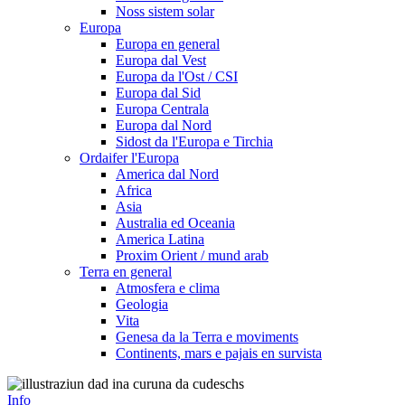
Noss sistem solar
Europa
Europa en general
Europa dal Vest
Europa da l'Ost / CSI
Europa dal Sid
Europa Centrala
Europa dal Nord
Sidost da l'Europa e Tirchia
Ordaifer l'Europa
America dal Nord
Africa
Asia
Australia ed Oceania
America Latina
Proxim Orient / mund arab
Terra en general
Atmosfera e clima
Geologia
Vita
Genesa da la Terra e moviments
Continents, mars e pajais en survista
Info