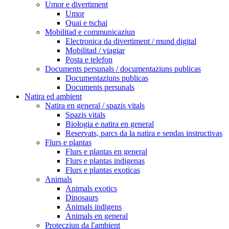
Umor e divertiment
Umor
Quai e tschai
Mobilitad e communicaziun
Electronica da divertiment / mund digital
Mobilitad / viagiar
Posta e telefon
Documents persunals / documentaziuns publicas
Documentaziuns publicas
Documents persunals
Natira ed ambient
Natira en general / spazis vitals
Spazis vitals
Biologia e natira en general
Reservats, parcs da la natira e sendas instructivas
Flurs e plantas
Flurs e plantas en general
Flurs e plantas indigenas
Flurs e plantas exoticas
Animals
Animals exotics
Dinosaurs
Animals indigens
Animals en general
Protecziun da l'ambient