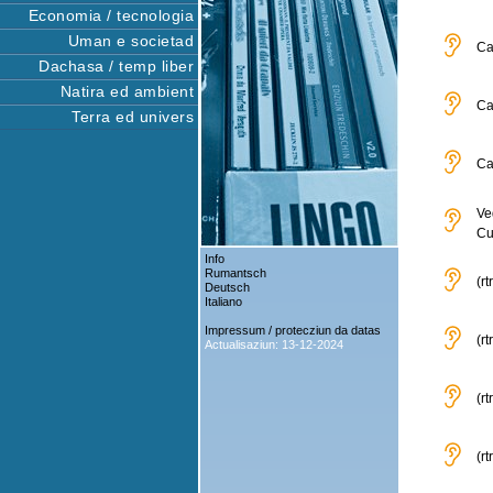
Economia / tecnologia
Uman e societad
Ca
Dachasa / temp liber
Natira ed ambient
Ca
Terra ed univers
Ca
Ve
Cu
Info
Rumantsch
(r
Deutsch
Italiano
Impressum / protecziun da datas
(r
Actualisaziun: 13-12-2024
(r
(r