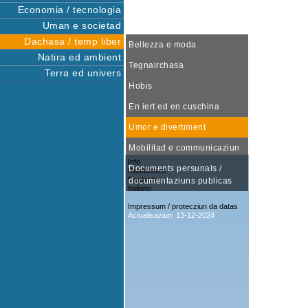
Economia / tecnologia
Uman e societad
Dachasa / temp liber
Bellezza e moda
Natira ed ambient
Tegnairchasa
Terra ed univers
Hobis
En iert ed en cuschina
Umor e divertiment
Mobilitad e communicaziun
Info
Documents persunals /
Rumantsch
Deutsch
documentaziuns publicas
Italiano
Impressum / protecziun da datas
Actualisaziun: 13-12-2024