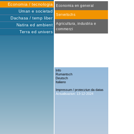
Economia / tecnologia
Economia en general
Uman e societad
Servetschs
Dachasa / temp liber
Agricultura, industria e
Natira ed ambient
commerzi
Terra ed univers
Info
Rumantsch
Deutsch
Italiano
Impressum / protecziun da datas
Actualisaziun: 13-12-2024