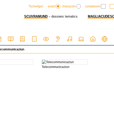
exact
chavazzin
cumplessiv
Tschertgar:
SCUVRAMUND
– dossiers tematics
MAGLIACUDES
elecommunicaziun
Telecommunicaziun