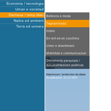
Economia / tecnologia
Uman e societad
Dachasa / temp liber
Bellezza e moda
Natira ed ambient
Tegnairchasa
Terra ed univers
Hobis
En iert ed en cuschina
Umor e divertiment
Mobilitad e communicaziun
Info
Documents persunals /
Rumantsch
Deutsch
documentaziuns publicas
Italiano
Impressum / protecziun da datas
Actualisaziun: 13-12-2024