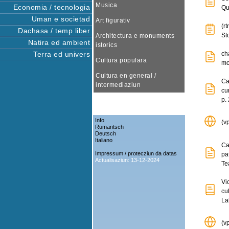
Musica
Economia / tecnologia
Qu
Uman e societad
Art figurativ
(r
Dachasa / temp liber
St
Architectura e monuments
Natira ed ambient
istorics
Terra ed univers
ch
Cultura populara
mo
Cultura en general /
Ca
intermediaziun
cu
p. 
Info
(v
Rumantsch
Deutsch
Italiano
Ca
Impressum / protecziun da datas
pa
Actualisaziun: 13-12-2024
Te
Vi
cu
La
(v