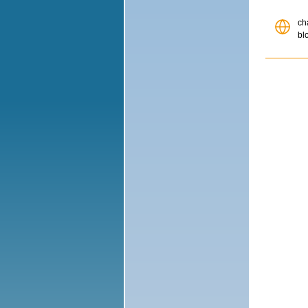
ch
bl