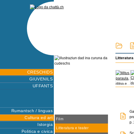
Litteratura
CRESCHIDS
GIUVENILS
UFFANTS
Rumantsch / linguas
Ga
pr
Cultura ed art
Film
p. 
Istorgia
Litteratura e teater
Politica e civica
Sc