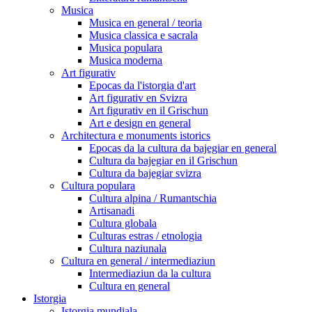
Musica
Musica en general / teoria
Musica classica e sacrala
Musica populara
Musica moderna
Art figurativ
Epocas da l'istorgia d'art
Art figurativ en Svizra
Art figurativ en il Grischun
Art e design en general
Architectura e monuments istorics
Epocas da la cultura da bajegiar en general
Cultura da bajegiar en il Grischun
Cultura da bajegiar svizra
Cultura populara
Cultura alpina / Rumantschia
Artisanadi
Cultura globala
Culturas estras / etnologia
Cultura naziunala
Cultura en general / intermediaziun
Intermediaziun da la cultura
Cultura en general
Istorgia
Istorgia mundiala