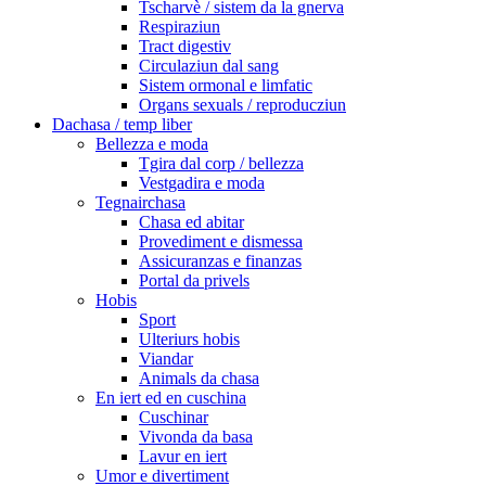
Tscharvè / sistem da la gnerva
Respiraziun
Tract digestiv
Circulaziun dal sang
Sistem ormonal e limfatic
Organs sexuals / reproducziun
Dachasa / temp liber
Bellezza e moda
Tgira dal corp / bellezza
Vestgadira e moda
Tegnairchasa
Chasa ed abitar
Provediment e dismessa
Assicuranzas e finanzas
Portal da privels
Hobis
Sport
Ulteriurs hobis
Viandar
Animals da chasa
En iert ed en cuschina
Cuschinar
Vivonda da basa
Lavur en iert
Umor e divertiment