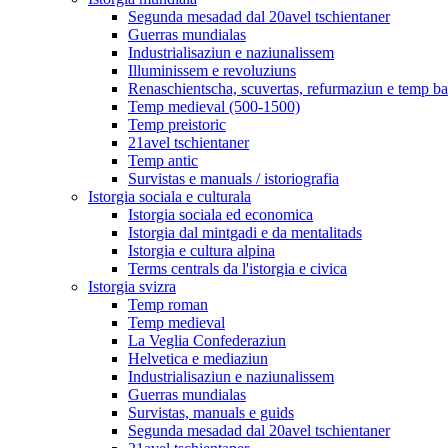
Segunda mesadad dal 20avel tschientaner
Guerras mundialas
Industrialisaziun e naziunalissem
Illuminissem e revoluziuns
Renaschientscha, scuvertas, refurmaziun e temp b
Temp medieval (500-1500)
Temp preistoric
21avel tschientaner
Temp antic
Survistas e manuals / istoriografia
Istorgia sociala e culturala
Istorgia sociala ed economica
Istorgia dal mintgadi e da mentalitads
Istorgia e cultura alpina
Terms centrals da l'istorgia e civica
Istorgia svizra
Temp roman
Temp medieval
La Veglia Confederaziun
Helvetica e mediaziun
Industrialisaziun e naziunalissem
Guerras mundialas
Survistas, manuals e guids
Segunda mesadad dal 20avel tschientaner