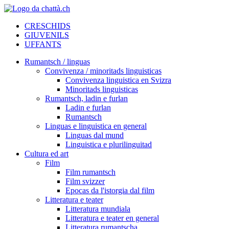
CRESCHIDS
GIUVENILS
UFFANTS
Rumantsch / linguas
Convivenza / minoritads linguisticas
Convivenza linguistica en Svizra
Minoritads linguisticas
Rumantsch, ladin e furlan
Ladin e furlan
Rumantsch
Linguas e linguistica en general
Linguas dal mund
Linguistica e plurilinguitad
Cultura ed art
Film
Film rumantsch
Film svizzer
Epocas da l'istorgia dal film
Litteratura e teater
Litteratura mundiala
Litteratura e teater en general
Litteratura rumantscha