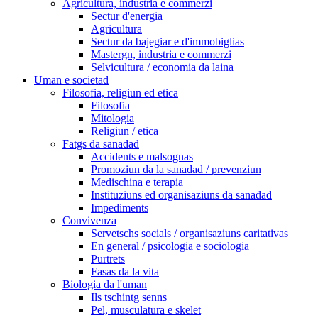
Agricultura, industria e commerzi
Sectur d'energia
Agricultura
Sectur da bajegiar e d'immobiglias
Mastergn, industria e commerzi
Selvicultura / economia da laina
Uman e societad
Filosofia, religiun ed etica
Filosofia
Mitologia
Religiun / etica
Fatgs da sanadad
Accidents e malsognas
Promoziun da la sanadad / prevenziun
Medischina e terapia
Instituziuns ed organisaziuns da sanadad
Impediments
Convivenza
Servetschs socials / organisaziuns caritativas
En general / psicologia e sociologia
Purtrets
Fasas da la vita
Biologia da l'uman
Ils tschintg senns
Pel, musculatura e skelet