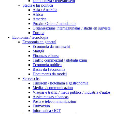
Democrazia / federalissem
Stadis e lur politica
Asia / Australia
Africa
America
Proxim Orient / mund arab
Organisaziuns internaziunalas / stadis en survista
Europa
Economia / tecnologia
Economia en general
Economia da manaschi
Martgà
Finanzas e bursa
Traffic commerzial / globalisaziun
Economia publica
Basas da l'economia
Documents da model
Servetschs
Turissem / hotellaria e gastronomia
Medias / communicaziun
Viagiar e traffic / meds publics / industria d'autos
Assicuranzas e bancas
Posta e telecommunicaziun
Furmaziun
Informatica / ICT