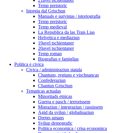
21avel tschientaner
Temp preistoric
Istorgia dal Grischun
Manuals e survistas / istoriografia
Temp preistoric
Temp medieval
La Republica da las Trais Lias
Helvetica e mediaziun
19avel tschientaner
20avel tschientaner
Temp roman
Biografias e famiglias
Politica e civica
Civica / administraziun statala
Chantuns, regiuns e vischnancas
Confederaziun
Chantun Grischun
Tematicas actualas
Minoritads etnicas
Guerra e pasch / terrorissem
Migraziun / integraziun / rassissem
Agid da svilup / globalisaziun
Dretgs umans
Svilup demografic
Politica economica / crisa economica