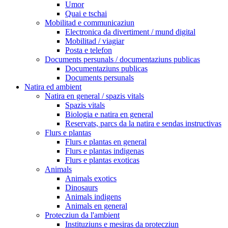
Umor
Quai e tschai
Mobilitad e communicaziun
Electronica da divertiment / mund digital
Mobilitad / viagiar
Posta e telefon
Documents persunals / documentaziuns publicas
Documentaziuns publicas
Documents persunals
Natira ed ambient
Natira en general / spazis vitals
Spazis vitals
Biologia e natira en general
Reservats, parcs da la natira e sendas instructivas
Flurs e plantas
Flurs e plantas en general
Flurs e plantas indigenas
Flurs e plantas exoticas
Animals
Animals exotics
Dinosaurs
Animals indigens
Animals en general
Protecziun da l'ambient
Instituziuns e mesiras da protecziun