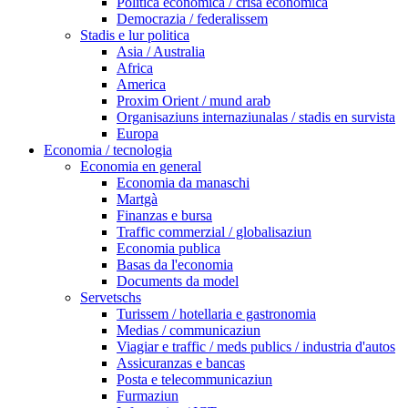
Politica economica / crisa economica
Democrazia / federalissem
Stadis e lur politica
Asia / Australia
Africa
America
Proxim Orient / mund arab
Organisaziuns internaziunalas / stadis en survista
Europa
Economia / tecnologia
Economia en general
Economia da manaschi
Martgà
Finanzas e bursa
Traffic commerzial / globalisaziun
Economia publica
Basas da l'economia
Documents da model
Servetschs
Turissem / hotellaria e gastronomia
Medias / communicaziun
Viagiar e traffic / meds publics / industria d'autos
Assicuranzas e bancas
Posta e telecommunicaziun
Furmaziun