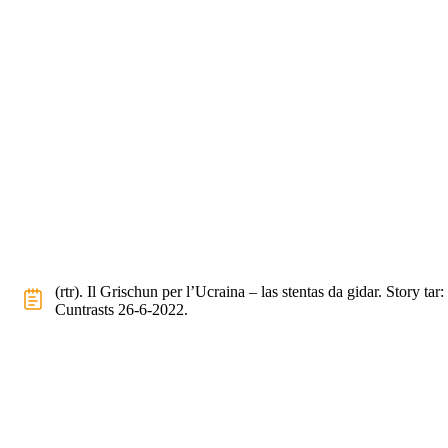
(rtr). Il Grischun per l’Ucraina – las stentas da gidar. Story tar:
Cuntrasts 26-6-2022.