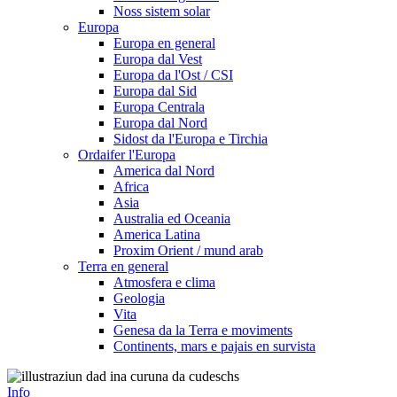
Noss sistem solar
Europa
Europa en general
Europa dal Vest
Europa da l'Ost / CSI
Europa dal Sid
Europa Centrala
Europa dal Nord
Sidost da l'Europa e Tirchia
Ordaifer l'Europa
America dal Nord
Africa
Asia
Australia ed Oceania
America Latina
Proxim Orient / mund arab
Terra en general
Atmosfera e clima
Geologia
Vita
Genesa da la Terra e moviments
Continents, mars e pajais en survista
Info