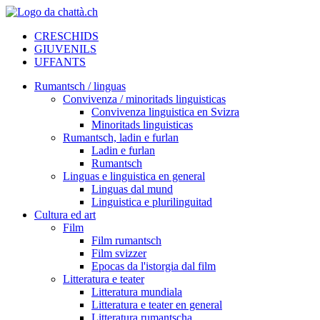
CRESCHIDS
GIUVENILS
UFFANTS
Rumantsch / linguas
Convivenza / minoritads linguisticas
Convivenza linguistica en Svizra
Minoritads linguisticas
Rumantsch, ladin e furlan
Ladin e furlan
Rumantsch
Linguas e linguistica en general
Linguas dal mund
Linguistica e plurilinguitad
Cultura ed art
Film
Film rumantsch
Film svizzer
Epocas da l'istorgia dal film
Litteratura e teater
Litteratura mundiala
Litteratura e teater en general
Litteratura rumantscha