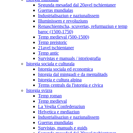
Segunda mesadad dal 20avel tschientaner
Guerras mundialas
Industrialisaziun e naziunalissem
Illuminissem e revoluziuns
Renaschientscha, scuvertas, refurmaziun e temp
baroc (1500-1750)
Temp medieval (500-1500)
Temp preistoric
21avel tschientaner
Temp antic
Survistas e manuals / istoriografia
Istorgia sociala e culturala
Istorgia sociala ed economica
Istorgia dal mintgadi e da mentalitads
Istorgia e cultura alpina
Terms centrals da l'istorgia e civica
Istorgia svizra
Temp roman
Temp medieval
La Veglia Confederaziun
Helvetica e mediaziun
Industrialisaziun e naziunalissem
Guerras mundialas
Survistas, manuals e guids