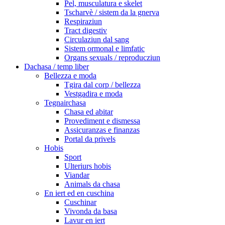
Pel, musculatura e skelet
Tscharvè / sistem da la gnerva
Respiraziun
Tract digestiv
Circulaziun dal sang
Sistem ormonal e limfatic
Organs sexuals / reproducziun
Dachasa / temp liber
Bellezza e moda
Tgira dal corp / bellezza
Vestgadira e moda
Tegnairchasa
Chasa ed abitar
Provediment e dismessa
Assicuranzas e finanzas
Portal da privels
Hobis
Sport
Ulteriurs hobis
Viandar
Animals da chasa
En iert ed en cuschina
Cuschinar
Vivonda da basa
Lavur en iert