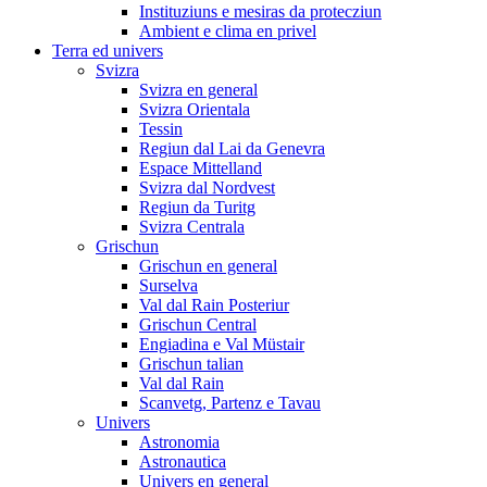
Instituziuns e mesiras da protecziun
Ambient e clima en privel
Terra ed univers
Svizra
Svizra en general
Svizra Orientala
Tessin
Regiun dal Lai da Genevra
Espace Mittelland
Svizra dal Nordvest
Regiun da Turitg
Svizra Centrala
Grischun
Grischun en general
Surselva
Val dal Rain Posteriur
Grischun Central
Engiadina e Val Müstair
Grischun talian
Val dal Rain
Scanvetg, Partenz e Tavau
Univers
Astronomia
Astronautica
Univers en general