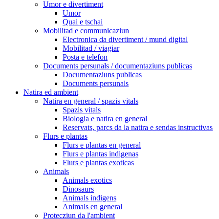
Umor e divertiment
Umor
Quai e tschai
Mobilitad e communicaziun
Electronica da divertiment / mund digital
Mobilitad / viagiar
Posta e telefon
Documents persunals / documentaziuns publicas
Documentaziuns publicas
Documents persunals
Natira ed ambient
Natira en general / spazis vitals
Spazis vitals
Biologia e natira en general
Reservats, parcs da la natira e sendas instructivas
Flurs e plantas
Flurs e plantas en general
Flurs e plantas indigenas
Flurs e plantas exoticas
Animals
Animals exotics
Dinosaurs
Animals indigens
Animals en general
Protecziun da l'ambient