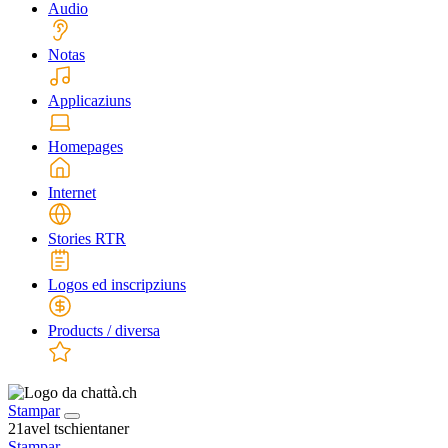
Audio
Notas
Applicaziuns
Homepages
Internet
Stories RTR
Logos ed inscripziuns
Products / diversa
Stampar
21avel tschientaner
Stampar