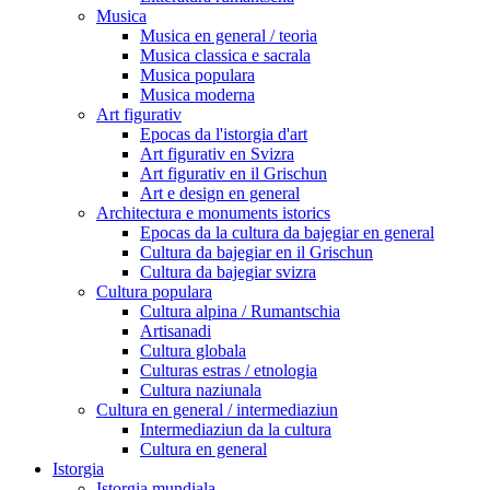
Musica
Musica en general / teoria
Musica classica e sacrala
Musica populara
Musica moderna
Art figurativ
Epocas da l'istorgia d'art
Art figurativ en Svizra
Art figurativ en il Grischun
Art e design en general
Architectura e monuments istorics
Epocas da la cultura da bajegiar en general
Cultura da bajegiar en il Grischun
Cultura da bajegiar svizra
Cultura populara
Cultura alpina / Rumantschia
Artisanadi
Cultura globala
Culturas estras / etnologia
Cultura naziunala
Cultura en general / intermediaziun
Intermediaziun da la cultura
Cultura en general
Istorgia
Istorgia mundiala