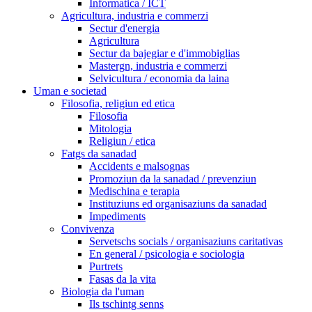
Informatica / ICT
Agricultura, industria e commerzi
Sectur d'energia
Agricultura
Sectur da bajegiar e d'immobiglias
Mastergn, industria e commerzi
Selvicultura / economia da laina
Uman e societad
Filosofia, religiun ed etica
Filosofia
Mitologia
Religiun / etica
Fatgs da sanadad
Accidents e malsognas
Promoziun da la sanadad / prevenziun
Medischina e terapia
Instituziuns ed organisaziuns da sanadad
Impediments
Convivenza
Servetschs socials / organisaziuns caritativas
En general / psicologia e sociologia
Purtrets
Fasas da la vita
Biologia da l'uman
Ils tschintg senns