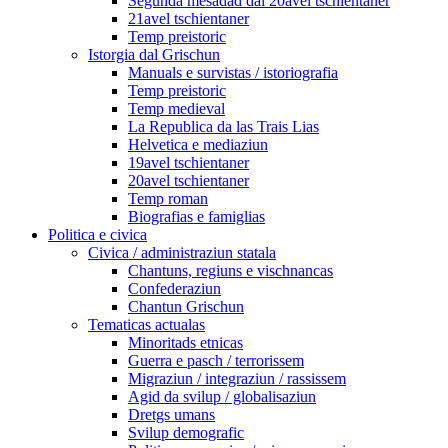
Segunda mesadad dal 20avel tschientaner
21avel tschientaner
Temp preistoric
Istorgia dal Grischun
Manuals e survistas / istoriografia
Temp preistoric
Temp medieval
La Republica da las Trais Lias
Helvetica e mediaziun
19avel tschientaner
20avel tschientaner
Temp roman
Biografias e famiglias
Politica e civica
Civica / administraziun statala
Chantuns, regiuns e vischnancas
Confederaziun
Chantun Grischun
Tematicas actualas
Minoritads etnicas
Guerra e pasch / terrorissem
Migraziun / integraziun / rassissem
Agid da svilup / globalisaziun
Dretgs umans
Svilup demografic