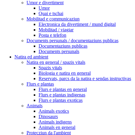
Umor e divertiment
Umor
Quai e tschai
Mobilitad e communicaziun
Electronica da divertiment / mund digital
Mobilitad / viagiar
Posta e telefon
Documents persunals / documentaziuns publicas
Documentaziuns publicas
Documents persunals
Natira ed ambient
Natira en general / spazis vitals
Spazis vitals
Biologia e natira en general
Reservats, parcs da la natira e sendas instructivas
Flurs e plantas
Flurs e plantas en general
Flurs e plantas indigenas
Flurs e plantas exoticas
Animals
Animals exotics
Dinosaurs
Animals indigens
Animals en general
Protecziun da l'ambient