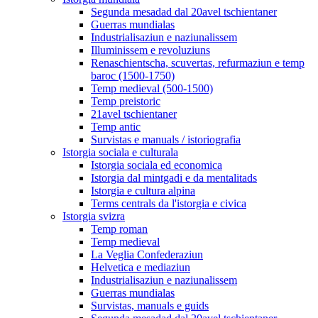
Segunda mesadad dal 20avel tschientaner
Guerras mundialas
Industrialisaziun e naziunalissem
Illuminissem e revoluziuns
Renaschientscha, scuvertas, refurmaziun e temp
baroc (1500-1750)
Temp medieval (500-1500)
Temp preistoric
21avel tschientaner
Temp antic
Survistas e manuals / istoriografia
Istorgia sociala e culturala
Istorgia sociala ed economica
Istorgia dal mintgadi e da mentalitads
Istorgia e cultura alpina
Terms centrals da l'istorgia e civica
Istorgia svizra
Temp roman
Temp medieval
La Veglia Confederaziun
Helvetica e mediaziun
Industrialisaziun e naziunalissem
Guerras mundialas
Survistas, manuals e guids