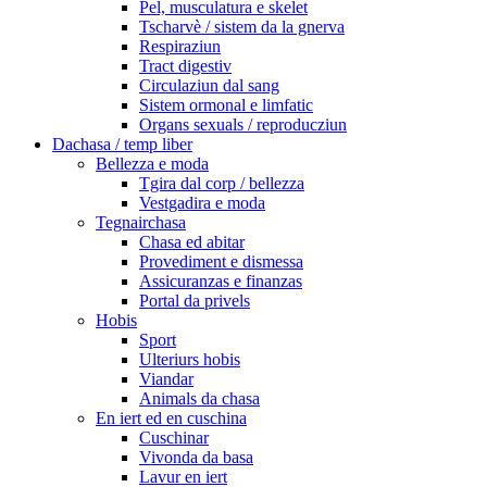
Pel, musculatura e skelet
Tscharvè / sistem da la gnerva
Respiraziun
Tract digestiv
Circulaziun dal sang
Sistem ormonal e limfatic
Organs sexuals / reproducziun
Dachasa / temp liber
Bellezza e moda
Tgira dal corp / bellezza
Vestgadira e moda
Tegnairchasa
Chasa ed abitar
Provediment e dismessa
Assicuranzas e finanzas
Portal da privels
Hobis
Sport
Ulteriurs hobis
Viandar
Animals da chasa
En iert ed en cuschina
Cuschinar
Vivonda da basa
Lavur en iert