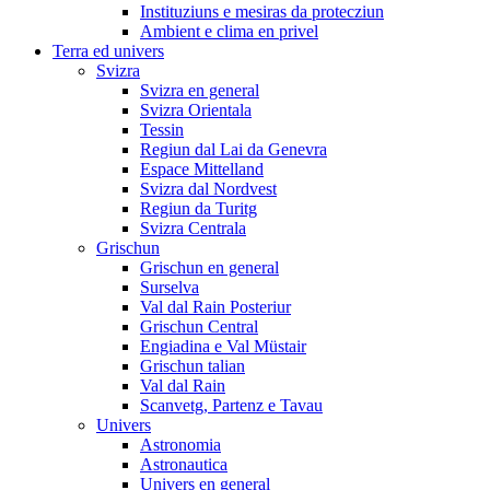
Instituziuns e mesiras da protecziun
Ambient e clima en privel
Terra ed univers
Svizra
Svizra en general
Svizra Orientala
Tessin
Regiun dal Lai da Genevra
Espace Mittelland
Svizra dal Nordvest
Regiun da Turitg
Svizra Centrala
Grischun
Grischun en general
Surselva
Val dal Rain Posteriur
Grischun Central
Engiadina e Val Müstair
Grischun talian
Val dal Rain
Scanvetg, Partenz e Tavau
Univers
Astronomia
Astronautica
Univers en general