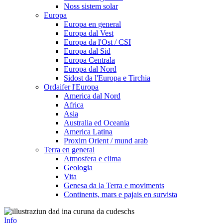
Noss sistem solar
Europa
Europa en general
Europa dal Vest
Europa da l'Ost / CSI
Europa dal Sid
Europa Centrala
Europa dal Nord
Sidost da l'Europa e Tirchia
Ordaifer l'Europa
America dal Nord
Africa
Asia
Australia ed Oceania
America Latina
Proxim Orient / mund arab
Terra en general
Atmosfera e clima
Geologia
Vita
Genesa da la Terra e moviments
Continents, mars e pajais en survista
Info