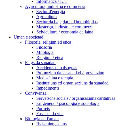
Informatica / ICT
Agricultura, industria e commerzi
Sectur d'energia
Agricultura
Sectur da bajegiar e d'immobiglias
Mastergn, industria e commerzi
Selvicultura / economia da laina
Uman e societad
Filosofia, religiun ed etica
Filosofia
Mitologia
Religiun / etica
Fatgs da sanadad
Accidents e malsognas
Promoziun da la sanadad / prevenziun
Medischina e terapia
Instituziuns ed organisaziuns da sanadad
Impediments
Convivenza
Servetschs socials / organisaziuns caritativas
En general / psicologia e sociologia
Purtrets
Fasas da la vita
Biologia da l'uman
Ils tschintg senns