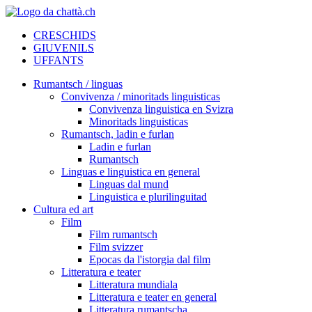
CRESCHIDS
GIUVENILS
UFFANTS
Rumantsch / linguas
Convivenza / minoritads linguisticas
Convivenza linguistica en Svizra
Minoritads linguisticas
Rumantsch, ladin e furlan
Ladin e furlan
Rumantsch
Linguas e linguistica en general
Linguas dal mund
Linguistica e plurilinguitad
Cultura ed art
Film
Film rumantsch
Film svizzer
Epocas da l'istorgia dal film
Litteratura e teater
Litteratura mundiala
Litteratura e teater en general
Litteratura rumantscha