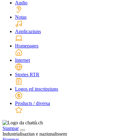
Audio
Notas
Applicaziuns
Homepages
Internet
Stories RTR
Logos ed inscripziuns
Products / diversa
Stampar
Industrialisaziun e naziunalissem
Stampar