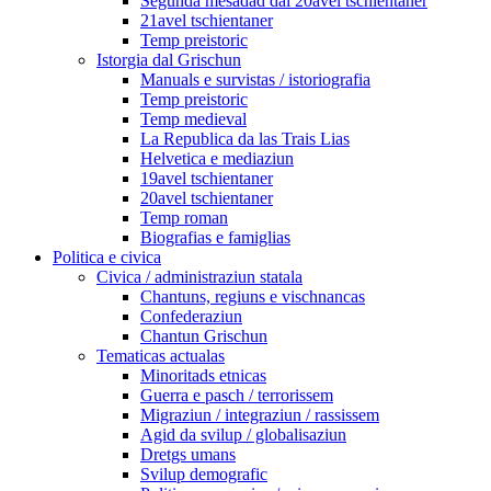
Segunda mesadad dal 20avel tschientaner
21avel tschientaner
Temp preistoric
Istorgia dal Grischun
Manuals e survistas / istoriografia
Temp preistoric
Temp medieval
La Republica da las Trais Lias
Helvetica e mediaziun
19avel tschientaner
20avel tschientaner
Temp roman
Biografias e famiglias
Politica e civica
Civica / administraziun statala
Chantuns, regiuns e vischnancas
Confederaziun
Chantun Grischun
Tematicas actualas
Minoritads etnicas
Guerra e pasch / terrorissem
Migraziun / integraziun / rassissem
Agid da svilup / globalisaziun
Dretgs umans
Svilup demografic