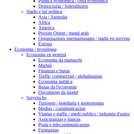
Politica economica / crisa economica
Democrazia / federalissem
Stadis e lur politica
Asia / Australia
Africa
America
Proxim Orient / mund arab
Organisaziuns internaziunalas / stadis en survista
Europa
Economia / tecnologia
Economia en general
Economia da manaschi
Martgà
Finanzas e bursa
Traffic commerzial / globalisaziun
Economia publica
Basas da l'economia
Documents da model
Servetschs
Turissem / hotellaria e gastronomia
Medias / communicaziun
Viagiar e traffic / meds publics / industria d'autos
Assicuranzas e bancas
Posta e telecommunicaziun
Furmaziun