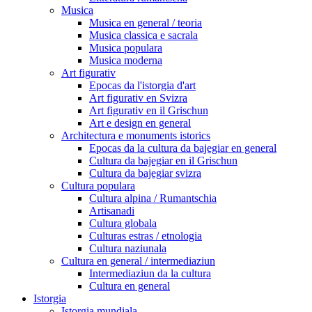
Musica
Musica en general / teoria
Musica classica e sacrala
Musica populara
Musica moderna
Art figurativ
Epocas da l'istorgia d'art
Art figurativ en Svizra
Art figurativ en il Grischun
Art e design en general
Architectura e monuments istorics
Epocas da la cultura da bajegiar en general
Cultura da bajegiar en il Grischun
Cultura da bajegiar svizra
Cultura populara
Cultura alpina / Rumantschia
Artisanadi
Cultura globala
Culturas estras / etnologia
Cultura naziunala
Cultura en general / intermediaziun
Intermediaziun da la cultura
Cultura en general
Istorgia
Istorgia mundiala