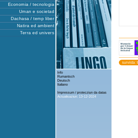
Economia / tecnologia
Uman e societad
Dachasa / temp liber
Natira ed ambient
Terra ed univers
survista: 
Info
Rumantsch
Deutsch
Italiano
Impressum / protecziun da datas
Actualisaziun: 13-12-2024