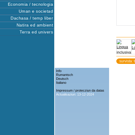
Economia / tecnologia
Uman e societad
Dachasa / temp liber
Natira ed ambient
Terra ed univers
survista: 
Info
Rumantsch
Deutsch
Italiano
Impressum / protecziun da datas
Actualisaziun: 13-12-2024