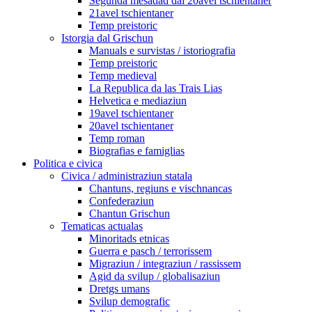
Segunda mesadad dal 20avel tschientaner
21avel tschientaner
Temp preistoric
Istorgia dal Grischun
Manuals e survistas / istoriografia
Temp preistoric
Temp medieval
La Republica da las Trais Lias
Helvetica e mediaziun
19avel tschientaner
20avel tschientaner
Temp roman
Biografias e famiglias
Politica e civica
Civica / administraziun statala
Chantuns, regiuns e vischnancas
Confederaziun
Chantun Grischun
Tematicas actualas
Minoritads etnicas
Guerra e pasch / terrorissem
Migraziun / integraziun / rassissem
Agid da svilup / globalisaziun
Dretgs umans
Svilup demografic