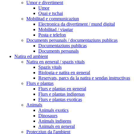
Umor e divertiment
Umor
Quai e tschai
Mobilitad e communicaziun
Electronica da divertiment / mund digital
Mobilitad / viagiar
Posta e telefon
Documents persunals / documentaziuns publicas
Documentaziuns publicas
Documents persunals
Natira ed ambient
Natira en general / spazis vitals
Spazis vitals
Biologia e natira en general
Reservats, parcs da la natira e sendas instructivas
Flurs e plantas
Flurs e plantas en general
Flurs e plantas indigenas
Flurs e plantas exoticas
Animals
Animals exotics
Dinosaurs
Animals indigens
Animals en general
Protecziun da l'ambient