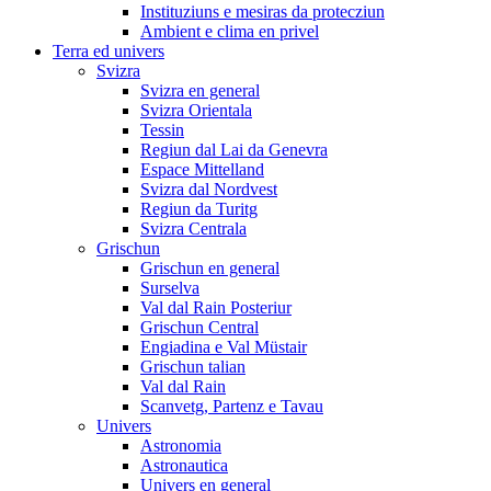
Instituziuns e mesiras da protecziun
Ambient e clima en privel
Terra ed univers
Svizra
Svizra en general
Svizra Orientala
Tessin
Regiun dal Lai da Genevra
Espace Mittelland
Svizra dal Nordvest
Regiun da Turitg
Svizra Centrala
Grischun
Grischun en general
Surselva
Val dal Rain Posteriur
Grischun Central
Engiadina e Val Müstair
Grischun talian
Val dal Rain
Scanvetg, Partenz e Tavau
Univers
Astronomia
Astronautica
Univers en general