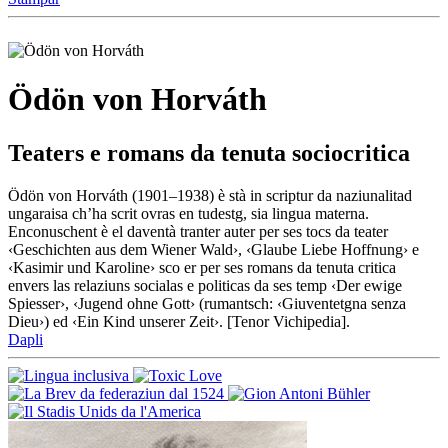
Ödön von Horváth
Teaters e romans da tenuta sociocritica
Ödön von Horváth (1901–1938) è stà in scriptur da naziunalitad
ungaraisa ch’ha scrit ovras en tudestg, sia lingua materna.
Enconuschent è el daventà tranter auter per ses tocs da teater
‹Geschichten aus dem Wiener Wald›, ‹Glaube Liebe Hoffnung› e
‹Kasimir und Karoline› sco er per ses romans da tenuta critica
envers las relaziuns socialas e politicas da ses temp ‹Der ewige
Spiesser›, ‹Jugend ohne Gott› (rumantsch: ‹Giuventetgna senza
Dieu›) ed ‹Ein Kind unserer Zeit›. [Tenor Vichipedia].
Dapli