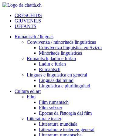
CRESCHIDS
GIUVENILS
UFFANTS
Rumantsch / linguas
Convivenza / minoritads linguisticas
Convivenza linguistica en Svizra
Minoritads linguisticas
Rumantsch, ladin e furlan
Ladin e furlan
Rumantsch
Linguas e linguistica en general
Linguas dal mund
Linguistica e plurilinguitad
Cultura ed art
Film
Film rumantsch
Film svizzer
Epocas da l'istorgia dal film
Litteratura e teater
Litteratura mundiala
Litteratura e teater en general
Litteratura rumantscha