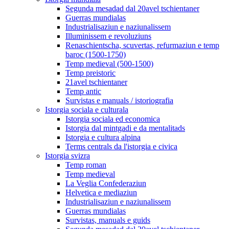
Segunda mesadad dal 20avel tschientaner
Guerras mundialas
Industrialisaziun e naziunalissem
Illuminissem e revoluziuns
Renaschientscha, scuvertas, refurmaziun e temp
baroc (1500-1750)
Temp medieval (500-1500)
Temp preistoric
21avel tschientaner
Temp antic
Survistas e manuals / istoriografia
Istorgia sociala e culturala
Istorgia sociala ed economica
Istorgia dal mintgadi e da mentalitads
Istorgia e cultura alpina
Terms centrals da l'istorgia e civica
Istorgia svizra
Temp roman
Temp medieval
La Veglia Confederaziun
Helvetica e mediaziun
Industrialisaziun e naziunalissem
Guerras mundialas
Survistas, manuals e guids