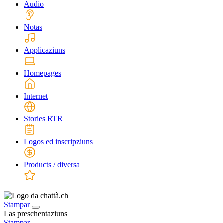
Audio
Notas
Applicaziuns
Homepages
Internet
Stories RTR
Logos ed inscripziuns
Products / diversa
Stampar
Las preschentaziuns
Stampar