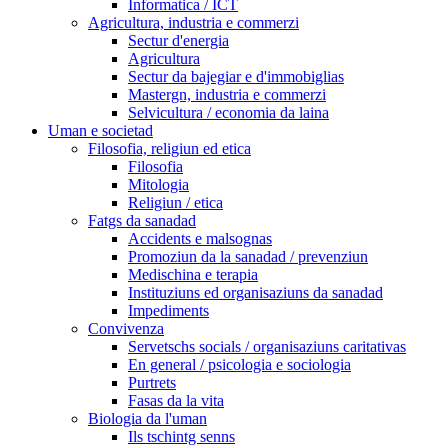
Informatica / ICT
Agricultura, industria e commerzi
Sectur d'energia
Agricultura
Sectur da bajegiar e d'immobiglias
Mastergn, industria e commerzi
Selvicultura / economia da laina
Uman e societad
Filosofia, religiun ed etica
Filosofia
Mitologia
Religiun / etica
Fatgs da sanadad
Accidents e malsognas
Promoziun da la sanadad / prevenziun
Medischina e terapia
Instituziuns ed organisaziuns da sanadad
Impediments
Convivenza
Servetschs socials / organisaziuns caritativas
En general / psicologia e sociologia
Purtrets
Fasas da la vita
Biologia da l'uman
Ils tschintg senns