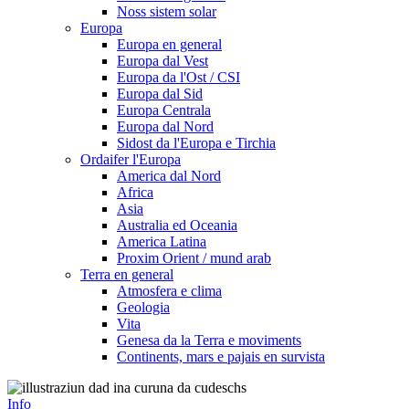
Noss sistem solar
Europa
Europa en general
Europa dal Vest
Europa da l'Ost / CSI
Europa dal Sid
Europa Centrala
Europa dal Nord
Sidost da l'Europa e Tirchia
Ordaifer l'Europa
America dal Nord
Africa
Asia
Australia ed Oceania
America Latina
Proxim Orient / mund arab
Terra en general
Atmosfera e clima
Geologia
Vita
Genesa da la Terra e moviments
Continents, mars e pajais en survista
Info