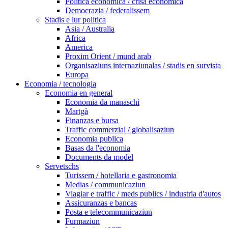
Politica economica / crisa economica
Democrazia / federalissem
Stadis e lur politica
Asia / Australia
Africa
America
Proxim Orient / mund arab
Organisaziuns internaziunalas / stadis en survista
Europa
Economia / tecnologia
Economia en general
Economia da manaschi
Martgà
Finanzas e bursa
Traffic commerzial / globalisaziun
Economia publica
Basas da l'economia
Documents da model
Servetschs
Turissem / hotellaria e gastronomia
Medias / communicaziun
Viagiar e traffic / meds publics / industria d'autos
Assicuranzas e bancas
Posta e telecommunicaziun
Furmaziun