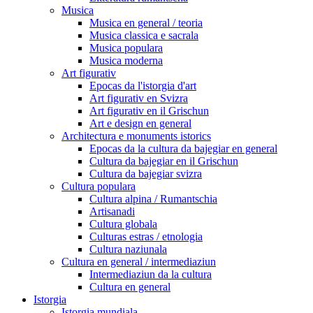
Musica
Musica en general / teoria
Musica classica e sacrala
Musica populara
Musica moderna
Art figurativ
Epocas da l'istorgia d'art
Art figurativ en Svizra
Art figurativ en il Grischun
Art e design en general
Architectura e monuments istorics
Epocas da la cultura da bajegiar en general
Cultura da bajegiar en il Grischun
Cultura da bajegiar svizra
Cultura populara
Cultura alpina / Rumantschia
Artisanadi
Cultura globala
Culturas estras / etnologia
Cultura naziunala
Cultura en general / intermediaziun
Intermediaziun da la cultura
Cultura en general
Istorgia
Istorgia mundiala