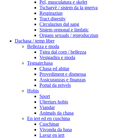
Pel, musculatura e skelet
Tscharvè / sistem da la gnerva
Respiraziun
Tract digestiv
Circulaziun dal sang
Sistem ormonal e limfatic
Organs sexuals / reproducziun
Dachasa / temp liber
Bellezza e moda
Tgira dal corp / bellezza
Vestgadira e moda
Tegnairchasa
Chasa ed abitar
Provediment e dismessa
Assicuranzas e finanzas
Portal da privels
Hobis
Sport
Ulteriurs hobis
Viandar
Animals da chasa
En iert ed en cuschina
Cuschinar
Vivonda da basa
Lavur en iert