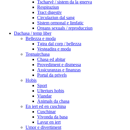
Tscharvè / sistem da la gnerva
Respiraziun
Tract digestiv
Circulaziun dal sang
Sistem ormonal e limfatic
Organs sexuals / reproducziun
Dachasa / temp liber
Bellezza e moda
Tgira dal corp / bellezza
Vestgadira e moda
Tegnairchasa
Chasa ed abitar
Provediment e dismessa
Assicuranzas e finanzas
Portal da privels
Hobis
Sport
Ulteriurs hobis
Viandar
Animals da chasa
En iert ed en cuschina
Cuschinar
Vivonda da basa
Lavur en iert
Umor e divertiment