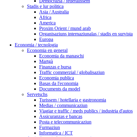
Democrazia / federalissem
Stadis e lur politica
Asia / Australia
Africa
America
Proxim Orient / mund arab
Organisaziuns internaziunalas / stadis en survista
Europa
Economia / tecnologia
Economia en general
Economia da manaschi
Martgà
Finanzas e bursa
Traffic commerzial / globalisaziun
Economia publica
Basas da l'economia
Documents da model
Servetschs
Turissem / hotellaria e gastronomia
Medias / communicaziun
Viagiar e traffic / meds publics / industria d'autos
Assicuranzas e bancas
Posta e telecommunicaziun
Furmaziun
Informatica / ICT