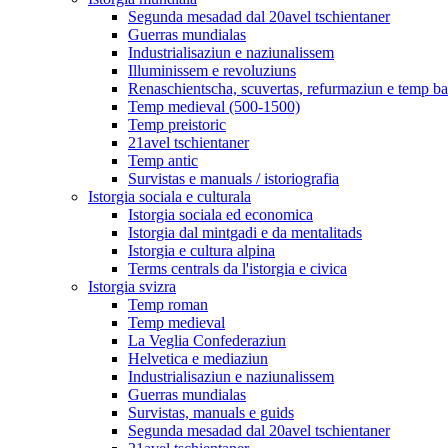
Segunda mesadad dal 20avel tschientaner
Guerras mundialas
Industrialisaziun e naziunalissem
Illuminissem e revoluziuns
Renaschientscha, scuvertas, refurmaziun e temp b
Temp medieval (500-1500)
Temp preistoric
21avel tschientaner
Temp antic
Survistas e manuals / istoriografia
Istorgia sociala e culturala
Istorgia sociala ed economica
Istorgia dal mintgadi e da mentalitads
Istorgia e cultura alpina
Terms centrals da l'istorgia e civica
Istorgia svizra
Temp roman
Temp medieval
La Veglia Confederaziun
Helvetica e mediaziun
Industrialisaziun e naziunalissem
Guerras mundialas
Survistas, manuals e guids
Segunda mesadad dal 20avel tschientaner