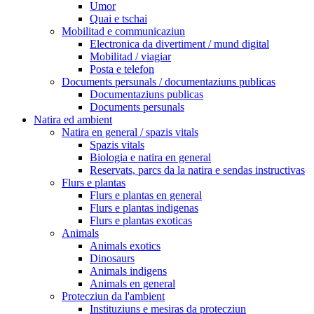
Umor
Quai e tschai
Mobilitad e communicaziun
Electronica da divertiment / mund digital
Mobilitad / viagiar
Posta e telefon
Documents persunals / documentaziuns publicas
Documentaziuns publicas
Documents persunals
Natira ed ambient
Natira en general / spazis vitals
Spazis vitals
Biologia e natira en general
Reservats, parcs da la natira e sendas instructivas
Flurs e plantas
Flurs e plantas en general
Flurs e plantas indigenas
Flurs e plantas exoticas
Animals
Animals exotics
Dinosaurs
Animals indigens
Animals en general
Protecziun da l'ambient
Instituziuns e mesiras da protecziun