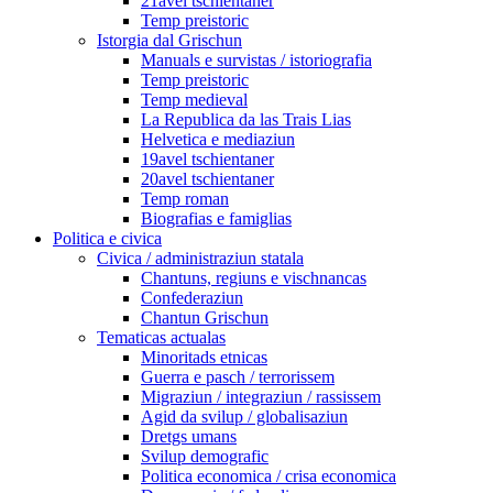
21avel tschientaner
Temp preistoric
Istorgia dal Grischun
Manuals e survistas / istoriografia
Temp preistoric
Temp medieval
La Republica da las Trais Lias
Helvetica e mediaziun
19avel tschientaner
20avel tschientaner
Temp roman
Biografias e famiglias
Politica e civica
Civica / administraziun statala
Chantuns, regiuns e vischnancas
Confederaziun
Chantun Grischun
Tematicas actualas
Minoritads etnicas
Guerra e pasch / terrorissem
Migraziun / integraziun / rassissem
Agid da svilup / globalisaziun
Dretgs umans
Svilup demografic
Politica economica / crisa economica