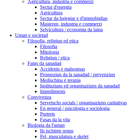
Agricultura, industria e commerzi
Sectur d'energia
Agricultura
Sectur da bajegiar e d'immobiglias
Mastergn, industria e commerzi
Selvicultura / economia da laina
Uman e societad
Filosofia, religiun ed etica
Filosofia
Mitologia
Religiun / etica
Fatgs da sanadad
Accidents e malsognas
Promoziun da la sanadad / prevenziun
Medischina e terapia
Instituziuns ed organisaziuns da sanadad
Impediments
Convivenza
Servetschs socials / organisaziuns caritativas
En general / psicologia e sociologia
Purtrets
Fasas da la vita
Biologia da l'uman
Ils tschintg senns
Pel, musculatura e skelet