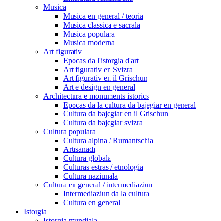
Musica
Musica en general / teoria
Musica classica e sacrala
Musica populara
Musica moderna
Art figurativ
Epocas da l'istorgia d'art
Art figurativ en Svizra
Art figurativ en il Grischun
Art e design en general
Architectura e monuments istorics
Epocas da la cultura da bajegiar en general
Cultura da bajegiar en il Grischun
Cultura da bajegiar svizra
Cultura populara
Cultura alpina / Rumantschia
Artisanadi
Cultura globala
Culturas estras / etnologia
Cultura naziunala
Cultura en general / intermediaziun
Intermediaziun da la cultura
Cultura en general
Istorgia
Istorgia mundiala