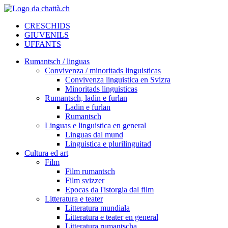
CRESCHIDS
GIUVENILS
UFFANTS
Rumantsch / linguas
Convivenza / minoritads linguisticas
Convivenza linguistica en Svizra
Minoritads linguisticas
Rumantsch, ladin e furlan
Ladin e furlan
Rumantsch
Linguas e linguistica en general
Linguas dal mund
Linguistica e plurilinguitad
Cultura ed art
Film
Film rumantsch
Film svizzer
Epocas da l'istorgia dal film
Litteratura e teater
Litteratura mundiala
Litteratura e teater en general
Litteratura rumantscha