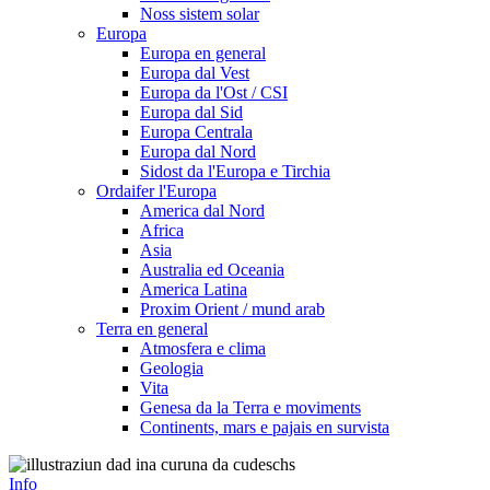
Noss sistem solar
Europa
Europa en general
Europa dal Vest
Europa da l'Ost / CSI
Europa dal Sid
Europa Centrala
Europa dal Nord
Sidost da l'Europa e Tirchia
Ordaifer l'Europa
America dal Nord
Africa
Asia
Australia ed Oceania
America Latina
Proxim Orient / mund arab
Terra en general
Atmosfera e clima
Geologia
Vita
Genesa da la Terra e moviments
Continents, mars e pajais en survista
Info