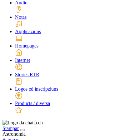
Audio
Notas
Applicaziuns
Homepages
Internet
Stories RTR
Logos ed inscripziuns
Products / diversa
Stampar
Astronomia
Stampar