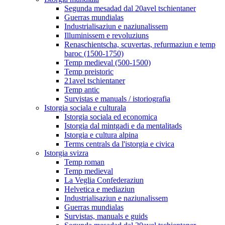
Segunda mesadad dal 20avel tschientaner
Guerras mundialas
Industrialisaziun e naziunalissem
Illuminissem e revoluziuns
Renaschientscha, scuvertas, refurmaziun e temp
baroc (1500-1750)
Temp medieval (500-1500)
Temp preistoric
21avel tschientaner
Temp antic
Survistas e manuals / istoriografia
Istorgia sociala e culturala
Istorgia sociala ed economica
Istorgia dal mintgadi e da mentalitads
Istorgia e cultura alpina
Terms centrals da l'istorgia e civica
Istorgia svizra
Temp roman
Temp medieval
La Veglia Confederaziun
Helvetica e mediaziun
Industrialisaziun e naziunalissem
Guerras mundialas
Survistas, manuals e guids