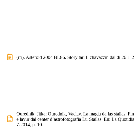
(rtr). Asteroid 2004 BL86. Story tar: Il chavazzin dal di 26-1-
Ourednik, Jitka; Ourednik, Vaclav. La magia da las stailas. Fi
e lavur dal center d’astrofotografia Lü-Stailas. En: La Quotidi
7-2014, p. 10.