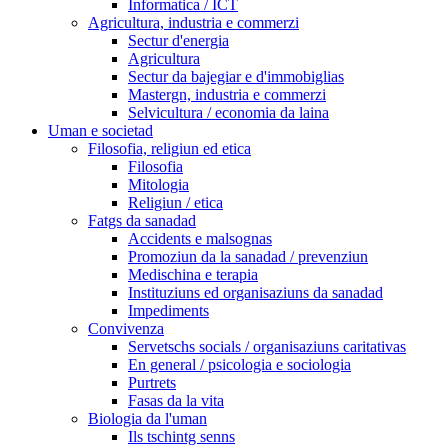
Informatica / ICT
Agricultura, industria e commerzi
Sectur d'energia
Agricultura
Sectur da bajegiar e d'immobiglias
Mastergn, industria e commerzi
Selvicultura / economia da laina
Uman e societad
Filosofia, religiun ed etica
Filosofia
Mitologia
Religiun / etica
Fatgs da sanadad
Accidents e malsognas
Promoziun da la sanadad / prevenziun
Medischina e terapia
Instituziuns ed organisaziuns da sanadad
Impediments
Convivenza
Servetschs socials / organisaziuns caritativas
En general / psicologia e sociologia
Purtrets
Fasas da la vita
Biologia da l'uman
Ils tschintg senns