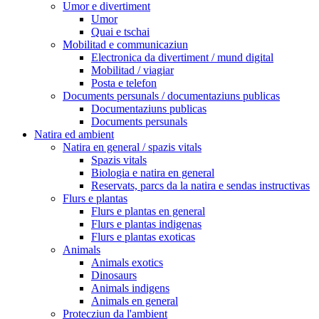
Umor e divertiment
Umor
Quai e tschai
Mobilitad e communicaziun
Electronica da divertiment / mund digital
Mobilitad / viagiar
Posta e telefon
Documents persunals / documentaziuns publicas
Documentaziuns publicas
Documents persunals
Natira ed ambient
Natira en general / spazis vitals
Spazis vitals
Biologia e natira en general
Reservats, parcs da la natira e sendas instructivas
Flurs e plantas
Flurs e plantas en general
Flurs e plantas indigenas
Flurs e plantas exoticas
Animals
Animals exotics
Dinosaurs
Animals indigens
Animals en general
Protecziun da l'ambient