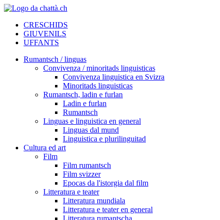
CRESCHIDS
GIUVENILS
UFFANTS
Rumantsch / linguas
Convivenza / minoritads linguisticas
Convivenza linguistica en Svizra
Minoritads linguisticas
Rumantsch, ladin e furlan
Ladin e furlan
Rumantsch
Linguas e linguistica en general
Linguas dal mund
Linguistica e plurilinguitad
Cultura ed art
Film
Film rumantsch
Film svizzer
Epocas da l'istorgia dal film
Litteratura e teater
Litteratura mundiala
Litteratura e teater en general
Litteratura rumantscha