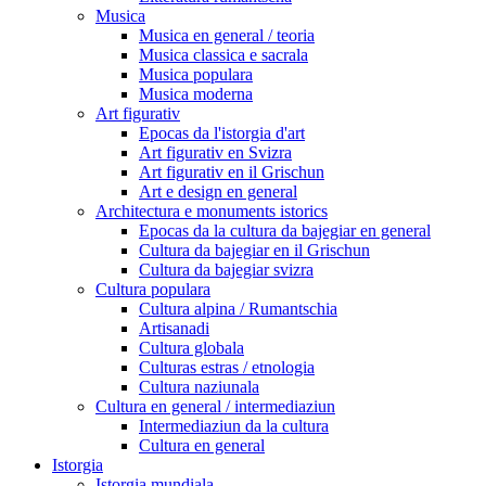
Musica
Musica en general / teoria
Musica classica e sacrala
Musica populara
Musica moderna
Art figurativ
Epocas da l'istorgia d'art
Art figurativ en Svizra
Art figurativ en il Grischun
Art e design en general
Architectura e monuments istorics
Epocas da la cultura da bajegiar en general
Cultura da bajegiar en il Grischun
Cultura da bajegiar svizra
Cultura populara
Cultura alpina / Rumantschia
Artisanadi
Cultura globala
Culturas estras / etnologia
Cultura naziunala
Cultura en general / intermediaziun
Intermediaziun da la cultura
Cultura en general
Istorgia
Istorgia mundiala