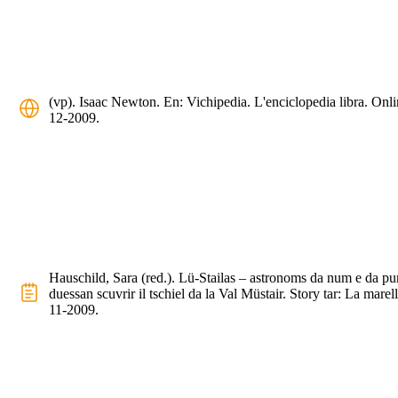
(vp). Isaac Newton. En: Vichipedia. L'enciclopedia libra. Onli
12-2009.
Hauschild, Sara (red.). Lü-Stailas – astronoms da num e da p
duessan scuvrir il tschiel da la Val Müstair. Story tar: La marel
11-2009.