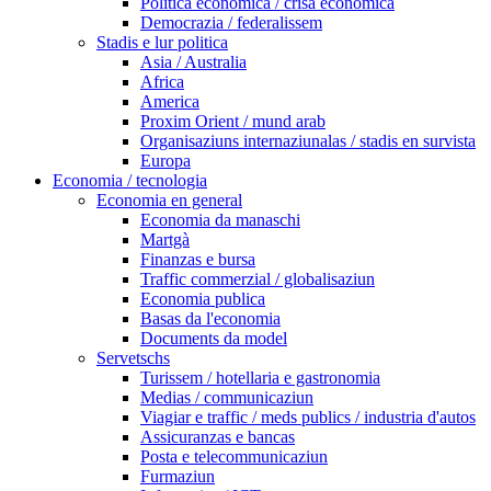
Politica economica / crisa economica
Democrazia / federalissem
Stadis e lur politica
Asia / Australia
Africa
America
Proxim Orient / mund arab
Organisaziuns internaziunalas / stadis en survista
Europa
Economia / tecnologia
Economia en general
Economia da manaschi
Martgà
Finanzas e bursa
Traffic commerzial / globalisaziun
Economia publica
Basas da l'economia
Documents da model
Servetschs
Turissem / hotellaria e gastronomia
Medias / communicaziun
Viagiar e traffic / meds publics / industria d'autos
Assicuranzas e bancas
Posta e telecommunicaziun
Furmaziun