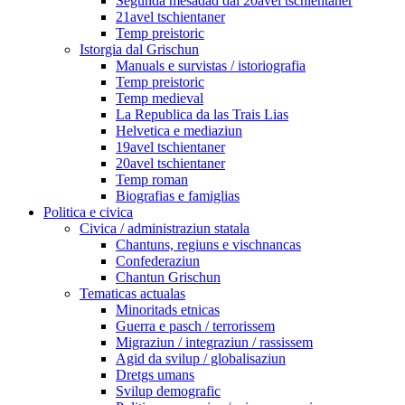
Segunda mesadad dal 20avel tschientaner
21avel tschientaner
Temp preistoric
Istorgia dal Grischun
Manuals e survistas / istoriografia
Temp preistoric
Temp medieval
La Republica da las Trais Lias
Helvetica e mediaziun
19avel tschientaner
20avel tschientaner
Temp roman
Biografias e famiglias
Politica e civica
Civica / administraziun statala
Chantuns, regiuns e vischnancas
Confederaziun
Chantun Grischun
Tematicas actualas
Minoritads etnicas
Guerra e pasch / terrorissem
Migraziun / integraziun / rassissem
Agid da svilup / globalisaziun
Dretgs umans
Svilup demografic