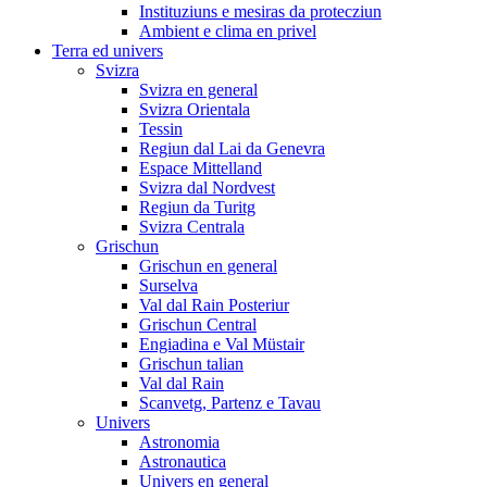
Instituziuns e mesiras da protecziun
Ambient e clima en privel
Terra ed univers
Svizra
Svizra en general
Svizra Orientala
Tessin
Regiun dal Lai da Genevra
Espace Mittelland
Svizra dal Nordvest
Regiun da Turitg
Svizra Centrala
Grischun
Grischun en general
Surselva
Val dal Rain Posteriur
Grischun Central
Engiadina e Val Müstair
Grischun talian
Val dal Rain
Scanvetg, Partenz e Tavau
Univers
Astronomia
Astronautica
Univers en general