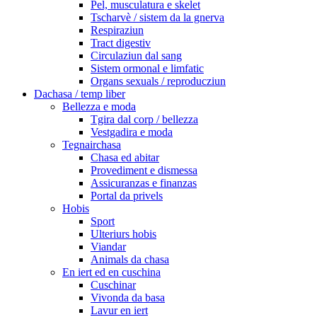
Pel, musculatura e skelet
Tscharvè / sistem da la gnerva
Respiraziun
Tract digestiv
Circulaziun dal sang
Sistem ormonal e limfatic
Organs sexuals / reproducziun
Dachasa / temp liber
Bellezza e moda
Tgira dal corp / bellezza
Vestgadira e moda
Tegnairchasa
Chasa ed abitar
Provediment e dismessa
Assicuranzas e finanzas
Portal da privels
Hobis
Sport
Ulteriurs hobis
Viandar
Animals da chasa
En iert ed en cuschina
Cuschinar
Vivonda da basa
Lavur en iert