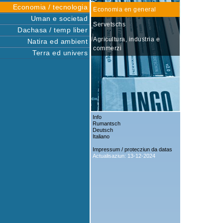
Economia / tecnologia
Economia en general
Uman e societad
Servetschs
Dachasa / temp liber
Agricultura, industria e
Natira ed ambient
commerzi
Terra ed univers
Info
Rumantsch
Deutsch
Italiano
Impressum / protecziun da datas
Actualisaziun: 13-12-2024