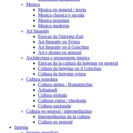
Musica
Musica en general / teoria
Musica classica e sacrala
Musica populara
Musica moderna
Art figurativ
Epocas da l'istorgia d'art
Art figurativ en Svizra
Art figurativ en il Grischun
Art e design en general
Architectura e monuments istorics
Epocas da la cultura da bajegiar en general
Cultura da bajegiar en il Grischun
Cultura da bajegiar svizra
Cultura populara
Cultura alpina / Rumantschia
Artisanadi
Cultura globala
Culturas estras / etnologia
Cultura naziunala
Cultura en general / intermediaziun
Intermediaziun da la cultura
Cultura en general
Istorgia
Istorgia mundiala