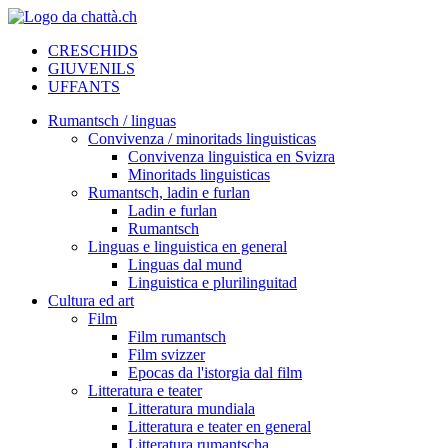
CRESCHIDS
GIUVENILS
UFFANTS
Rumantsch / linguas
Convivenza / minoritads linguisticas
Convivenza linguistica en Svizra
Minoritads linguisticas
Rumantsch, ladin e furlan
Ladin e furlan
Rumantsch
Linguas e linguistica en general
Linguas dal mund
Linguistica e plurilinguitad
Cultura ed art
Film
Film rumantsch
Film svizzer
Epocas da l'istorgia dal film
Litteratura e teater
Litteratura mundiala
Litteratura e teater en general
Litteratura rumantscha