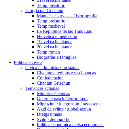
21avel tschientaner
Temp preistoric
Istorgia dal Grischun
Manuals e survistas / istoriografia
Temp preistoric
Temp medieval
La Republica da las Trais Lias
Helvetica e mediaziun
19avel tschientaner
20avel tschientaner
Temp roman
Biografias e famiglias
Politica e civica
Civica / administraziun statala
Chantuns, regiuns e vischnancas
Confederaziun
Chantun Grischun
Tematicas actualas
Minoritads etnicas
Guerra e pasch / terrorissem
Migraziun / integraziun / rassissem
Agid da svilup / globalisaziun
Dretgs umans
Svilup demografic
Politica economica / crisa economica