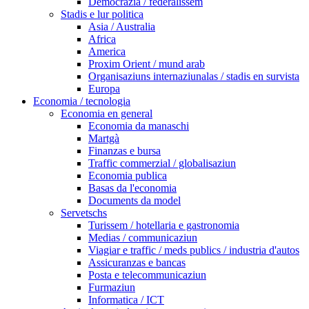
Democrazia / federalissem
Stadis e lur politica
Asia / Australia
Africa
America
Proxim Orient / mund arab
Organisaziuns internaziunalas / stadis en survista
Europa
Economia / tecnologia
Economia en general
Economia da manaschi
Martgà
Finanzas e bursa
Traffic commerzial / globalisaziun
Economia publica
Basas da l'economia
Documents da model
Servetschs
Turissem / hotellaria e gastronomia
Medias / communicaziun
Viagiar e traffic / meds publics / industria d'autos
Assicuranzas e bancas
Posta e telecommunicaziun
Furmaziun
Informatica / ICT