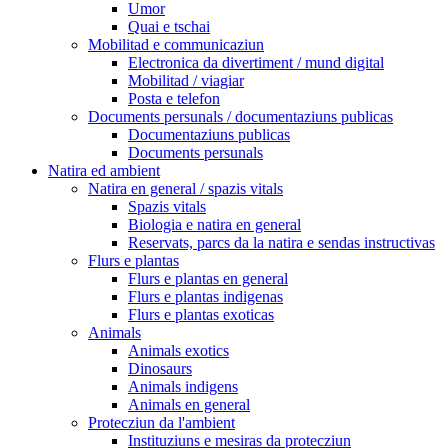
Umor
Quai e tschai
Mobilitad e communicaziun
Electronica da divertiment / mund digital
Mobilitad / viagiar
Posta e telefon
Documents persunals / documentaziuns publicas
Documentaziuns publicas
Documents persunals
Natira ed ambient
Natira en general / spazis vitals
Spazis vitals
Biologia e natira en general
Reservats, parcs da la natira e sendas instructivas
Flurs e plantas
Flurs e plantas en general
Flurs e plantas indigenas
Flurs e plantas exoticas
Animals
Animals exotics
Dinosaurs
Animals indigens
Animals en general
Protecziun da l'ambient
Instituziuns e mesiras da protecziun