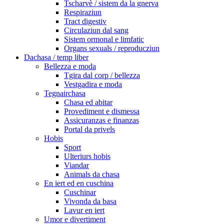
Tscharvè / sistem da la gnerva
Respiraziun
Tract digestiv
Circulaziun dal sang
Sistem ormonal e limfatic
Organs sexuals / reproducziun
Dachasa / temp liber
Bellezza e moda
Tgira dal corp / bellezza
Vestgadira e moda
Tegnairchasa
Chasa ed abitar
Provediment e dismessa
Assicuranzas e finanzas
Portal da privels
Hobis
Sport
Ulteriurs hobis
Viandar
Animals da chasa
En iert ed en cuschina
Cuschinar
Vivonda da basa
Lavur en iert
Umor e divertiment