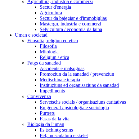
Agricultura, industria e commerzi
Sectur d'energia
Agricultura
Sectur da bajegiar e d'immobiglias
Mastergn, industria e commerzi
Selvicultura / economia da laina
Uman e societad
Filosofia, religiun ed etica
Filosofia
Mitologia
Religiun / etica
Fatgs da sanadad
Accidents e malsognas
Promoziun da la sanadad / prevenziun
Medischina e terapia
Instituziuns ed organisaziuns da sanadad
Impediments
Convivenza
Servetschs socials / organisaziuns caritativas
En general / psicologia e sociologia
Purtrets
Fasas da la vita
Biologia da l'uman
Ils tschintg senns
Pel, musculatura e skelet