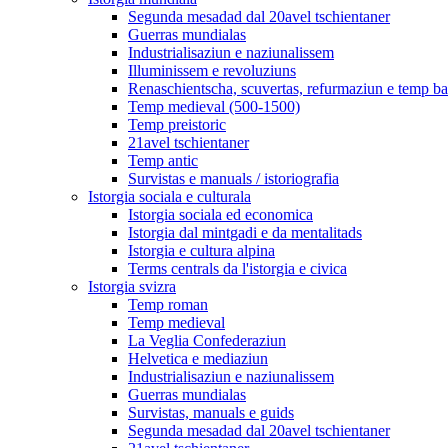
Segunda mesadad dal 20avel tschientaner
Guerras mundialas
Industrialisaziun e naziunalissem
Illuminissem e revoluziuns
Renaschientscha, scuvertas, refurmaziun e temp b
Temp medieval (500-1500)
Temp preistoric
21avel tschientaner
Temp antic
Survistas e manuals / istoriografia
Istorgia sociala e culturala
Istorgia sociala ed economica
Istorgia dal mintgadi e da mentalitads
Istorgia e cultura alpina
Terms centrals da l'istorgia e civica
Istorgia svizra
Temp roman
Temp medieval
La Veglia Confederaziun
Helvetica e mediaziun
Industrialisaziun e naziunalissem
Guerras mundialas
Survistas, manuals e guids
Segunda mesadad dal 20avel tschientaner