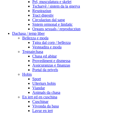
Pel, musculatura e skelet
Tscharvè / sistem da la gnerva
Respiraziun
Tract digestiv
Circulaziun dal sang
Sistem ormonal e limfatic
Organs sexuals / reproducziun
Dachasa / temp liber
Bellezza e moda
Tgira dal corp / bellezza
Vestgadira e moda
Tegnairchasa
Chasa ed abitar
Provediment e dismessa
Assicuranzas e finanzas
Portal da privels
Hobis
Sport
Ulteriurs hobis
Viandar
Animals da chasa
En iert ed en cuschina
Cuschinar
Vivonda da basa
Lavur en iert