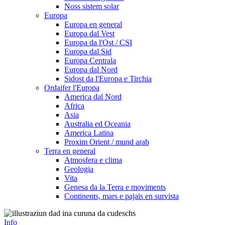
Noss sistem solar
Europa
Europa en general
Europa dal Vest
Europa da l'Ost / CSI
Europa dal Sid
Europa Centrala
Europa dal Nord
Sidost da l'Europa e Tirchia
Ordaifer l'Europa
America dal Nord
Africa
Asia
Australia ed Oceania
America Latina
Proxim Orient / mund arab
Terra en general
Atmosfera e clima
Geologia
Vita
Genesa da la Terra e moviments
Continents, mars e pajais en survista
Info