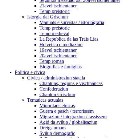
Segunda mesadad dal 20avel tschientaner
21avel tschientaner
Temp preistoric
Istorgia dal Grischun
Manuals e survistas / istoriografia
Temp preistoric
Temp medieval
La Republica da las Trais Lias
Helvetica e mediaziun
19avel tschientaner
20avel tschientaner
Temp roman
Biografias e famiglias
Politica e civica
Civica / administraziun statala
Chantuns, regiuns e vischnancas
Confederaziun
Chantun Grischun
Tematicas actualas
Minoritads etnicas
Guerra e pasch / terrorissem
Migraziun / integraziun / rassissem
Agid da svilup / globalisaziun
Dretgs umans
Svilup demografic