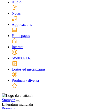
Audio
Notas
Applicaziuns
Homepages
Internet
Stories RTR
Logos ed inscripziuns
Products / diversa
Stampar
Litteratura mundiala
Stampar