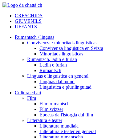
CRESCHIDS
GIUVENILS
UFFANTS
Rumantsch / linguas
Convivenza / minoritads linguisticas
Convivenza linguistica en Svizra
Minoritads linguisticas
Rumantsch, ladin e furlan
Ladin e furlan
Rumantsch
Linguas e linguistica en general
Linguas dal mund
Linguistica e plurilinguitad
Cultura ed art
Film
Film rumantsch
Film svizzer
Epocas da l'istorgia dal film
Litteratura e teater
Litteratura mundiala
Litteratura e teater en general
Litteratura rumantscha