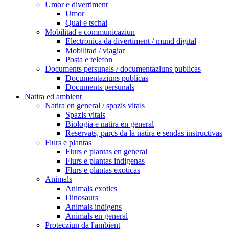
Umor e divertiment
Umor
Quai e tschai
Mobilitad e communicaziun
Electronica da divertiment / mund digital
Mobilitad / viagiar
Posta e telefon
Documents persunals / documentaziuns publicas
Documentaziuns publicas
Documents persunals
Natira ed ambient
Natira en general / spazis vitals
Spazis vitals
Biologia e natira en general
Reservats, parcs da la natira e sendas instructivas
Flurs e plantas
Flurs e plantas en general
Flurs e plantas indigenas
Flurs e plantas exoticas
Animals
Animals exotics
Dinosaurs
Animals indigens
Animals en general
Protecziun da l'ambient