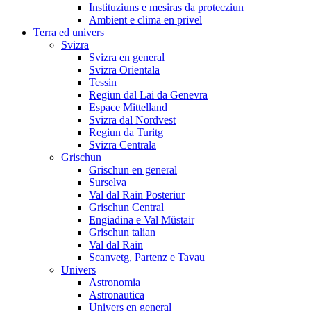
Instituziuns e mesiras da protecziun
Ambient e clima en privel
Terra ed univers
Svizra
Svizra en general
Svizra Orientala
Tessin
Regiun dal Lai da Genevra
Espace Mittelland
Svizra dal Nordvest
Regiun da Turitg
Svizra Centrala
Grischun
Grischun en general
Surselva
Val dal Rain Posteriur
Grischun Central
Engiadina e Val Müstair
Grischun talian
Val dal Rain
Scanvetg, Partenz e Tavau
Univers
Astronomia
Astronautica
Univers en general