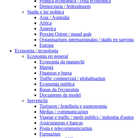
Politica economica / crisa economica
Democrazia / federalissem
Stadis e lur politica
Asia / Australia
Africa
America
Proxim Orient / mund arab
Organisaziuns internaziunalas / stadis en survista
Europa
Economia / tecnologia
Economia en general
Economia da manaschi
Martgà
Finanzas e bursa
Traffic commerzial / globalisaziun
Economia publica
Basas da l'economia
Documents da model
Servetschs
Turissem / hotellaria e gastronomia
Medias / communicaziun
Viagiar e traffic / meds publics / industria d'autos
Assicuranzas e bancas
Posta e telecommunicaziun
Furmaziun