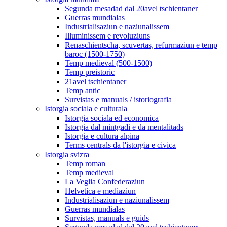
Segunda mesadad dal 20avel tschientaner
Guerras mundialas
Industrialisaziun e naziunalissem
Illuminissem e revoluziuns
Renaschientscha, scuvertas, refurmaziun e temp
baroc (1500-1750)
Temp medieval (500-1500)
Temp preistoric
21avel tschientaner
Temp antic
Survistas e manuals / istoriografia
Istorgia sociala e culturala
Istorgia sociala ed economica
Istorgia dal mintgadi e da mentalitads
Istorgia e cultura alpina
Terms centrals da l'istorgia e civica
Istorgia svizra
Temp roman
Temp medieval
La Veglia Confederaziun
Helvetica e mediaziun
Industrialisaziun e naziunalissem
Guerras mundialas
Survistas, manuals e guids