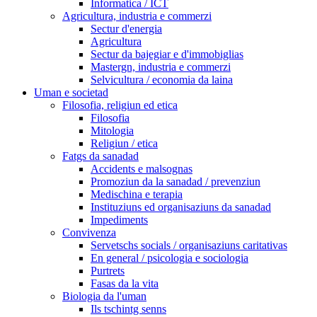
Informatica / ICT
Agricultura, industria e commerzi
Sectur d'energia
Agricultura
Sectur da bajegiar e d'immobiglias
Mastergn, industria e commerzi
Selvicultura / economia da laina
Uman e societad
Filosofia, religiun ed etica
Filosofia
Mitologia
Religiun / etica
Fatgs da sanadad
Accidents e malsognas
Promoziun da la sanadad / prevenziun
Medischina e terapia
Instituziuns ed organisaziuns da sanadad
Impediments
Convivenza
Servetschs socials / organisaziuns caritativas
En general / psicologia e sociologia
Purtrets
Fasas da la vita
Biologia da l'uman
Ils tschintg senns