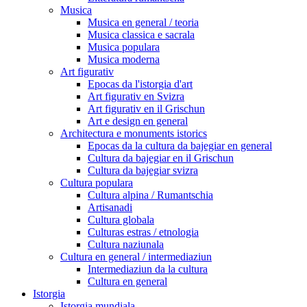
Musica
Musica en general / teoria
Musica classica e sacrala
Musica populara
Musica moderna
Art figurativ
Epocas da l'istorgia d'art
Art figurativ en Svizra
Art figurativ en il Grischun
Art e design en general
Architectura e monuments istorics
Epocas da la cultura da bajegiar en general
Cultura da bajegiar en il Grischun
Cultura da bajegiar svizra
Cultura populara
Cultura alpina / Rumantschia
Artisanadi
Cultura globala
Culturas estras / etnologia
Cultura naziunala
Cultura en general / intermediaziun
Intermediaziun da la cultura
Cultura en general
Istorgia
Istorgia mundiala