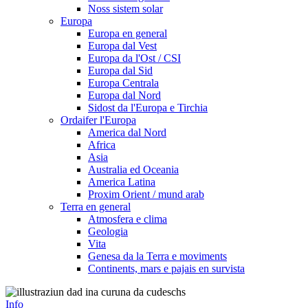
Noss sistem solar
Europa
Europa en general
Europa dal Vest
Europa da l'Ost / CSI
Europa dal Sid
Europa Centrala
Europa dal Nord
Sidost da l'Europa e Tirchia
Ordaifer l'Europa
America dal Nord
Africa
Asia
Australia ed Oceania
America Latina
Proxim Orient / mund arab
Terra en general
Atmosfera e clima
Geologia
Vita
Genesa da la Terra e moviments
Continents, mars e pajais en survista
Info