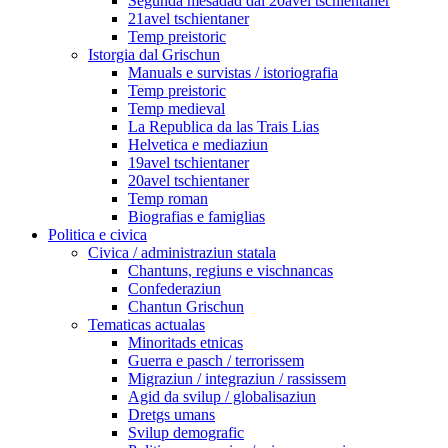
Segunda mesadad dal 20avel tschientaner
21avel tschientaner
Temp preistoric
Istorgia dal Grischun
Manuals e survistas / istoriografia
Temp preistoric
Temp medieval
La Republica da las Trais Lias
Helvetica e mediaziun
19avel tschientaner
20avel tschientaner
Temp roman
Biografias e famiglias
Politica e civica
Civica / administraziun statala
Chantuns, regiuns e vischnancas
Confederaziun
Chantun Grischun
Tematicas actualas
Minoritads etnicas
Guerra e pasch / terrorissem
Migraziun / integraziun / rassissem
Agid da svilup / globalisaziun
Dretgs umans
Svilup demografic