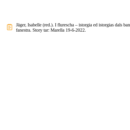
Jäger, Isabelle (red.). I flurescha – istorgia ed istorgias dals ba
fanestra. Story tar: Marella 19-6-2022.