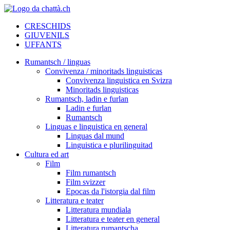
CRESCHIDS
GIUVENILS
UFFANTS
Rumantsch / linguas
Convivenza / minoritads linguisticas
Convivenza linguistica en Svizra
Minoritads linguisticas
Rumantsch, ladin e furlan
Ladin e furlan
Rumantsch
Linguas e linguistica en general
Linguas dal mund
Linguistica e plurilinguitad
Cultura ed art
Film
Film rumantsch
Film svizzer
Epocas da l'istorgia dal film
Litteratura e teater
Litteratura mundiala
Litteratura e teater en general
Litteratura rumantscha