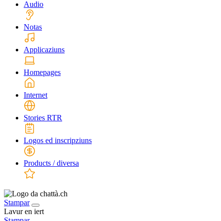
Audio
Notas
Applicaziuns
Homepages
Internet
Stories RTR
Logos ed inscripziuns
Products / diversa
Stampar
Lavur en iert
Stampar