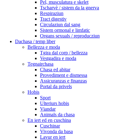
Pel, musculatura e skelet
Tscharvè / sistem da la gnerva
Respiraziun
Tract digestiv
Circulaziun dal sang
Sistem ormonal e limfatic
Organs sexuals / reproducziun
Dachasa / temp liber
Bellezza e moda
Tgira dal corp / bellezza
Vestgadira e moda
Tegnairchasa
Chasa ed abitar
Provediment e dismessa
Assicuranzas e finanzas
Portal da privels
Hobis
Sport
Ulteriurs hobis
Viandar
Animals da chasa
En iert ed en cuschina
Cuschinar
Vivonda da basa
Lavur en iert