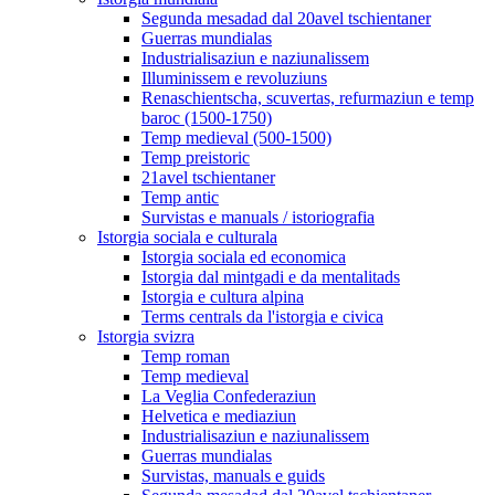
Segunda mesadad dal 20avel tschientaner
Guerras mundialas
Industrialisaziun e naziunalissem
Illuminissem e revoluziuns
Renaschientscha, scuvertas, refurmaziun e temp
baroc (1500-1750)
Temp medieval (500-1500)
Temp preistoric
21avel tschientaner
Temp antic
Survistas e manuals / istoriografia
Istorgia sociala e culturala
Istorgia sociala ed economica
Istorgia dal mintgadi e da mentalitads
Istorgia e cultura alpina
Terms centrals da l'istorgia e civica
Istorgia svizra
Temp roman
Temp medieval
La Veglia Confederaziun
Helvetica e mediaziun
Industrialisaziun e naziunalissem
Guerras mundialas
Survistas, manuals e guids