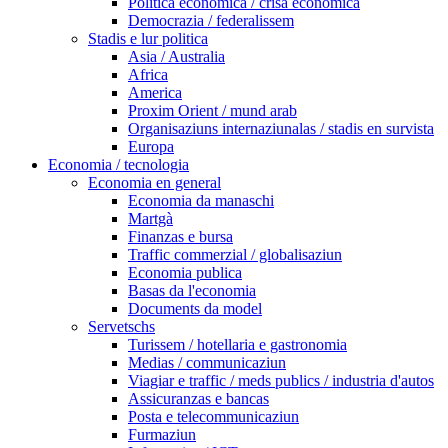
Politica economica / crisa economica
Democrazia / federalissem
Stadis e lur politica
Asia / Australia
Africa
America
Proxim Orient / mund arab
Organisaziuns internaziunalas / stadis en survista
Europa
Economia / tecnologia
Economia en general
Economia da manaschi
Martgà
Finanzas e bursa
Traffic commerzial / globalisaziun
Economia publica
Basas da l'economia
Documents da model
Servetschs
Turissem / hotellaria e gastronomia
Medias / communicaziun
Viagiar e traffic / meds publics / industria d'autos
Assicuranzas e bancas
Posta e telecommunicaziun
Furmaziun