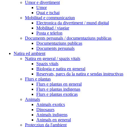
Umor e divertiment
Umor
Quai e tschai
Mobilitad e communicaziun
Electronica da divertiment / mund digital
Mobilitad / viagiar
Posta e telefon
Documents persunals / documentaziuns publicas
Documentaziuns publicas
Documents persunals
Natira ed ambient
Natira en general / spazis vitals
Spazis vitals
Biologia e natira en general
Reservats, parcs da la natira e sendas instructivas
Flurs e plantas
Flurs e plantas en general
Flurs e plantas indigenas
Flurs e plantas exoticas
Animals
Animals exotics
Dinosaurs
Animals indigens
Animals en general
Protecziun da l'ambient