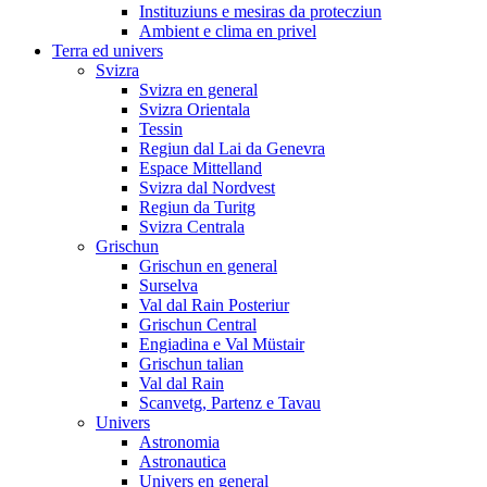
Instituziuns e mesiras da protecziun
Ambient e clima en privel
Terra ed univers
Svizra
Svizra en general
Svizra Orientala
Tessin
Regiun dal Lai da Genevra
Espace Mittelland
Svizra dal Nordvest
Regiun da Turitg
Svizra Centrala
Grischun
Grischun en general
Surselva
Val dal Rain Posteriur
Grischun Central
Engiadina e Val Müstair
Grischun talian
Val dal Rain
Scanvetg, Partenz e Tavau
Univers
Astronomia
Astronautica
Univers en general