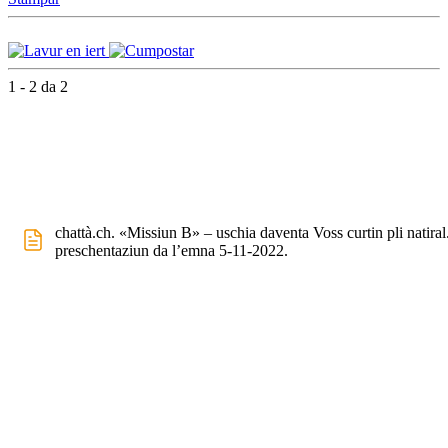
1 - 2 da 2
chattà.ch. «Missiun B» – uschia daventa Voss curtin pli natiral
preschentaziun da l’emna 5-11-2022.