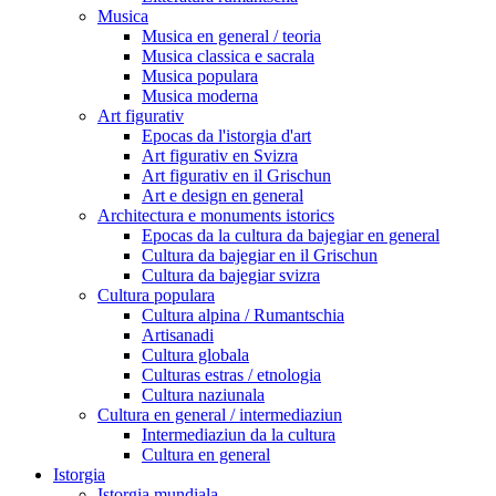
Musica
Musica en general / teoria
Musica classica e sacrala
Musica populara
Musica moderna
Art figurativ
Epocas da l'istorgia d'art
Art figurativ en Svizra
Art figurativ en il Grischun
Art e design en general
Architectura e monuments istorics
Epocas da la cultura da bajegiar en general
Cultura da bajegiar en il Grischun
Cultura da bajegiar svizra
Cultura populara
Cultura alpina / Rumantschia
Artisanadi
Cultura globala
Culturas estras / etnologia
Cultura naziunala
Cultura en general / intermediaziun
Intermediaziun da la cultura
Cultura en general
Istorgia
Istorgia mundiala