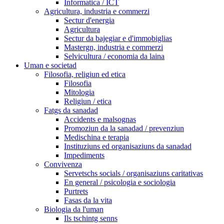
Informatica / ICT
Agricultura, industria e commerzi
Sectur d'energia
Agricultura
Sectur da bajegiar e d'immobiglias
Mastergn, industria e commerzi
Selvicultura / economia da laina
Uman e societad
Filosofia, religiun ed etica
Filosofia
Mitologia
Religiun / etica
Fatgs da sanadad
Accidents e malsognas
Promoziun da la sanadad / prevenziun
Medischina e terapia
Instituziuns ed organisaziuns da sanadad
Impediments
Convivenza
Servetschs socials / organisaziuns caritativas
En general / psicologia e sociologia
Purtrets
Fasas da la vita
Biologia da l'uman
Ils tschintg senns