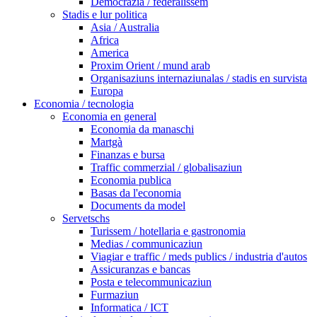
Democrazia / federalissem
Stadis e lur politica
Asia / Australia
Africa
America
Proxim Orient / mund arab
Organisaziuns internaziunalas / stadis en survista
Europa
Economia / tecnologia
Economia en general
Economia da manaschi
Martgà
Finanzas e bursa
Traffic commerzial / globalisaziun
Economia publica
Basas da l'economia
Documents da model
Servetschs
Turissem / hotellaria e gastronomia
Medias / communicaziun
Viagiar e traffic / meds publics / industria d'autos
Assicuranzas e bancas
Posta e telecommunicaziun
Furmaziun
Informatica / ICT