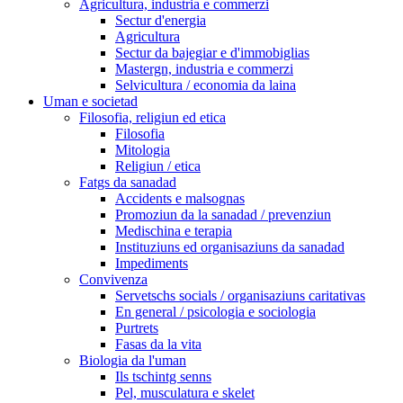
Agricultura, industria e commerzi
Sectur d'energia
Agricultura
Sectur da bajegiar e d'immobiglias
Mastergn, industria e commerzi
Selvicultura / economia da laina
Uman e societad
Filosofia, religiun ed etica
Filosofia
Mitologia
Religiun / etica
Fatgs da sanadad
Accidents e malsognas
Promoziun da la sanadad / prevenziun
Medischina e terapia
Instituziuns ed organisaziuns da sanadad
Impediments
Convivenza
Servetschs socials / organisaziuns caritativas
En general / psicologia e sociologia
Purtrets
Fasas da la vita
Biologia da l'uman
Ils tschintg senns
Pel, musculatura e skelet