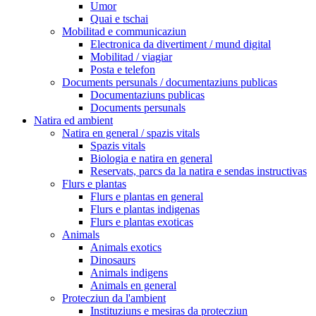
Umor
Quai e tschai
Mobilitad e communicaziun
Electronica da divertiment / mund digital
Mobilitad / viagiar
Posta e telefon
Documents persunals / documentaziuns publicas
Documentaziuns publicas
Documents persunals
Natira ed ambient
Natira en general / spazis vitals
Spazis vitals
Biologia e natira en general
Reservats, parcs da la natira e sendas instructivas
Flurs e plantas
Flurs e plantas en general
Flurs e plantas indigenas
Flurs e plantas exoticas
Animals
Animals exotics
Dinosaurs
Animals indigens
Animals en general
Protecziun da l'ambient
Instituziuns e mesiras da protecziun