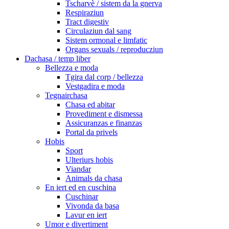
Tscharvè / sistem da la gnerva
Respiraziun
Tract digestiv
Circulaziun dal sang
Sistem ormonal e limfatic
Organs sexuals / reproducziun
Dachasa / temp liber
Bellezza e moda
Tgira dal corp / bellezza
Vestgadira e moda
Tegnairchasa
Chasa ed abitar
Provediment e dismessa
Assicuranzas e finanzas
Portal da privels
Hobis
Sport
Ulteriurs hobis
Viandar
Animals da chasa
En iert ed en cuschina
Cuschinar
Vivonda da basa
Lavur en iert
Umor e divertiment