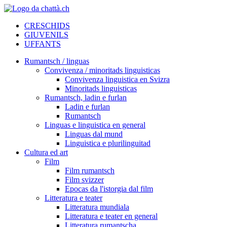
CRESCHIDS
GIUVENILS
UFFANTS
Rumantsch / linguas
Convivenza / minoritads linguisticas
Convivenza linguistica en Svizra
Minoritads linguisticas
Rumantsch, ladin e furlan
Ladin e furlan
Rumantsch
Linguas e linguistica en general
Linguas dal mund
Linguistica e plurilinguitad
Cultura ed art
Film
Film rumantsch
Film svizzer
Epocas da l'istorgia dal film
Litteratura e teater
Litteratura mundiala
Litteratura e teater en general
Litteratura rumantscha