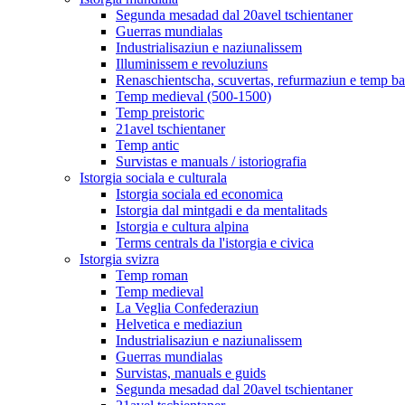
Segunda mesadad dal 20avel tschientaner
Guerras mundialas
Industrialisaziun e naziunalissem
Illuminissem e revoluziuns
Renaschientscha, scuvertas, refurmaziun e temp b
Temp medieval (500-1500)
Temp preistoric
21avel tschientaner
Temp antic
Survistas e manuals / istoriografia
Istorgia sociala e culturala
Istorgia sociala ed economica
Istorgia dal mintgadi e da mentalitads
Istorgia e cultura alpina
Terms centrals da l'istorgia e civica
Istorgia svizra
Temp roman
Temp medieval
La Veglia Confederaziun
Helvetica e mediaziun
Industrialisaziun e naziunalissem
Guerras mundialas
Survistas, manuals e guids
Segunda mesadad dal 20avel tschientaner