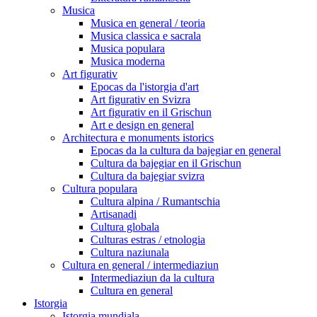
Musica
Musica en general / teoria
Musica classica e sacrala
Musica populara
Musica moderna
Art figurativ
Epocas da l'istorgia d'art
Art figurativ en Svizra
Art figurativ en il Grischun
Art e design en general
Architectura e monuments istorics
Epocas da la cultura da bajegiar en general
Cultura da bajegiar en il Grischun
Cultura da bajegiar svizra
Cultura populara
Cultura alpina / Rumantschia
Artisanadi
Cultura globala
Culturas estras / etnologia
Cultura naziunala
Cultura en general / intermediaziun
Intermediaziun da la cultura
Cultura en general
Istorgia
Istorgia mundiala