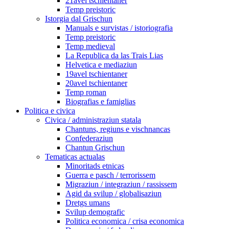
21avel tschientaner
Temp preistoric
Istorgia dal Grischun
Manuals e survistas / istoriografia
Temp preistoric
Temp medieval
La Republica da las Trais Lias
Helvetica e mediaziun
19avel tschientaner
20avel tschientaner
Temp roman
Biografias e famiglias
Politica e civica
Civica / administraziun statala
Chantuns, regiuns e vischnancas
Confederaziun
Chantun Grischun
Tematicas actualas
Minoritads etnicas
Guerra e pasch / terrorissem
Migraziun / integraziun / rassissem
Agid da svilup / globalisaziun
Dretgs umans
Svilup demografic
Politica economica / crisa economica