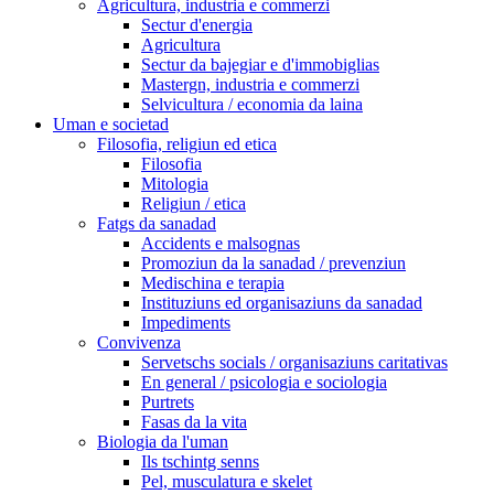
Agricultura, industria e commerzi
Sectur d'energia
Agricultura
Sectur da bajegiar e d'immobiglias
Mastergn, industria e commerzi
Selvicultura / economia da laina
Uman e societad
Filosofia, religiun ed etica
Filosofia
Mitologia
Religiun / etica
Fatgs da sanadad
Accidents e malsognas
Promoziun da la sanadad / prevenziun
Medischina e terapia
Instituziuns ed organisaziuns da sanadad
Impediments
Convivenza
Servetschs socials / organisaziuns caritativas
En general / psicologia e sociologia
Purtrets
Fasas da la vita
Biologia da l'uman
Ils tschintg senns
Pel, musculatura e skelet