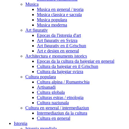
Musica
Musica en general / teoria
Musica classica e sacrala
Musica populara
Musica moderna
Art figurativ
Epocas da l'istorgia d'art
Art figurativ en Svizra
Art figurativ en il Grischun
Art e design en general
Architectura e monuments istorics
Epocas da la cultura da bajegiar en general
Cultura da bajegiar en il Grischun
Cultura da bajegiar svizra
Cultura populara
Cultura alpina / Rumantschia
Artisanadi
Cultura globala
Culturas estras / etnologia
Cultura naziunala
Cultura en general / intermediaziun
Intermediaziun da la cultura
Cultura en general
Istorgia
Istorgia mundiala