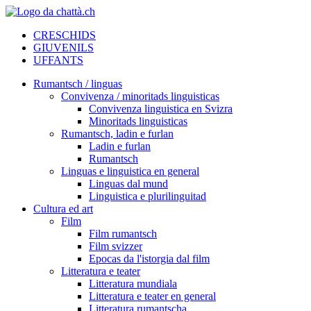
CRESCHIDS
GIUVENILS
UFFANTS
Rumantsch / linguas
Convivenza / minoritads linguisticas
Convivenza linguistica en Svizra
Minoritads linguisticas
Rumantsch, ladin e furlan
Ladin e furlan
Rumantsch
Linguas e linguistica en general
Linguas dal mund
Linguistica e plurilinguitad
Cultura ed art
Film
Film rumantsch
Film svizzer
Epocas da l'istorgia dal film
Litteratura e teater
Litteratura mundiala
Litteratura e teater en general
Litteratura rumantscha