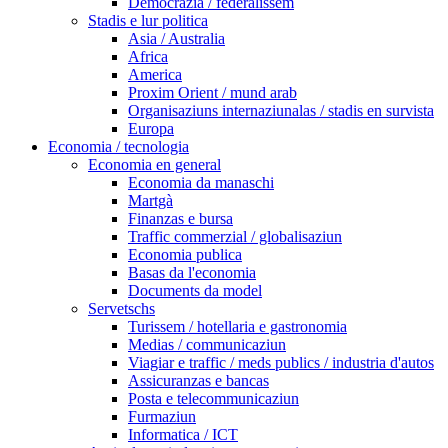
Democrazia / federalissem
Stadis e lur politica
Asia / Australia
Africa
America
Proxim Orient / mund arab
Organisaziuns internaziunalas / stadis en survista
Europa
Economia / tecnologia
Economia en general
Economia da manaschi
Martgà
Finanzas e bursa
Traffic commerzial / globalisaziun
Economia publica
Basas da l'economia
Documents da model
Servetschs
Turissem / hotellaria e gastronomia
Medias / communicaziun
Viagiar e traffic / meds publics / industria d'autos
Assicuranzas e bancas
Posta e telecommunicaziun
Furmaziun
Informatica / ICT