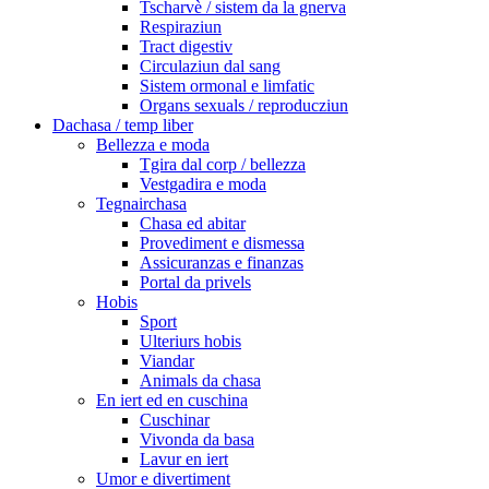
Tscharvè / sistem da la gnerva
Respiraziun
Tract digestiv
Circulaziun dal sang
Sistem ormonal e limfatic
Organs sexuals / reproducziun
Dachasa / temp liber
Bellezza e moda
Tgira dal corp / bellezza
Vestgadira e moda
Tegnairchasa
Chasa ed abitar
Provediment e dismessa
Assicuranzas e finanzas
Portal da privels
Hobis
Sport
Ulteriurs hobis
Viandar
Animals da chasa
En iert ed en cuschina
Cuschinar
Vivonda da basa
Lavur en iert
Umor e divertiment