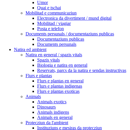
Umor
Quai e tschai
Mobilitad e communicaziun
Electronica da divertiment / mund digital
Mobilitad / viagiar
Posta e telefon
Documents persunals / documentaziuns publicas
Documentaziuns publicas
Documents persunals
Natira ed ambient
Natira en general / spazis vitals
Spazis vitals
Biologia e natira en general
Reservats, parcs da la natira e sendas instructivas
Flurs e plantas
Flurs e plantas en general
Flurs e plantas indigenas
Flurs e plantas exoticas
Animals
Animals exotics
Dinosaurs
Animals indigens
Animals en general
Protecziun da l'ambient
Instituziuns e mesiras da protecziun