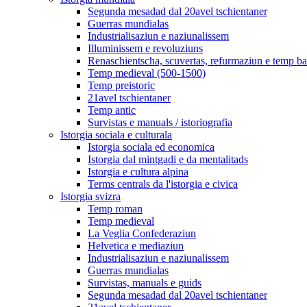
Segunda mesadad dal 20avel tschientaner
Guerras mundialas
Industrialisaziun e naziunalissem
Illuminissem e revoluziuns
Renaschientscha, scuvertas, refurmaziun e temp b
Temp medieval (500-1500)
Temp preistoric
21avel tschientaner
Temp antic
Survistas e manuals / istoriografia
Istorgia sociala e culturala
Istorgia sociala ed economica
Istorgia dal mintgadi e da mentalitads
Istorgia e cultura alpina
Terms centrals da l'istorgia e civica
Istorgia svizra
Temp roman
Temp medieval
La Veglia Confederaziun
Helvetica e mediaziun
Industrialisaziun e naziunalissem
Guerras mundialas
Survistas, manuals e guids
Segunda mesadad dal 20avel tschientaner