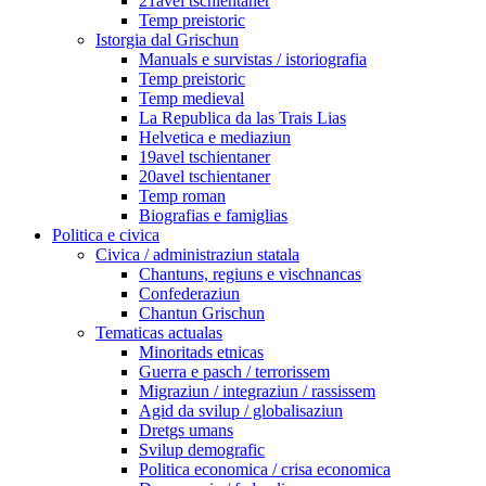
21avel tschientaner
Temp preistoric
Istorgia dal Grischun
Manuals e survistas / istoriografia
Temp preistoric
Temp medieval
La Republica da las Trais Lias
Helvetica e mediaziun
19avel tschientaner
20avel tschientaner
Temp roman
Biografias e famiglias
Politica e civica
Civica / administraziun statala
Chantuns, regiuns e vischnancas
Confederaziun
Chantun Grischun
Tematicas actualas
Minoritads etnicas
Guerra e pasch / terrorissem
Migraziun / integraziun / rassissem
Agid da svilup / globalisaziun
Dretgs umans
Svilup demografic
Politica economica / crisa economica