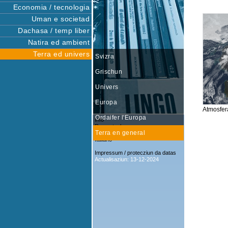
Economia / tecnologia
Uman e societad
Dachasa / temp liber
Natira ed ambient
Terra ed univers
Svizra
Grischun
Univers
Europa
Atmosfer
Ordaifer l'Europa
Info
Rumantsch
Terra en general
Deutsch
Italiano
Impressum / protecziun da datas
Actualisaziun: 13-12-2024